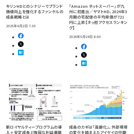
キリンHDとのシナジーでブランド
「Amazon ネットスーパー」が九
価値向上を強化するファンケルの
州に初進出／ヤマトHD、2024年3
成長戦略とは
月期の宅配便の平均単価が721
円に上昇【ネッ担アクセスランキン
2025年4月2日 7:30
グ】
2024年5月24日 8:00
新ロイヤルティープログラムの導
成長のカギは「高齢化」。外部環境
入＋安定成長と強固な利益基盤
の変化を踏まえたアイケイの中期