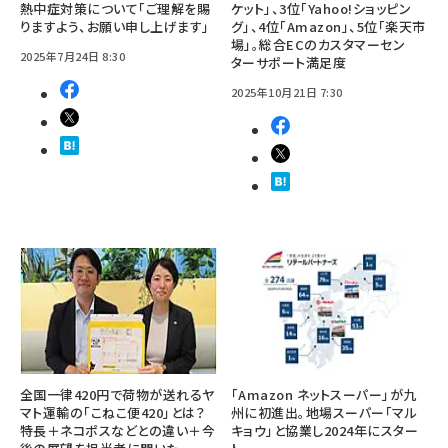
熱中症対策について「ご理解を賜
ケット」、3位「Yahoo!ショッピン
りますよう、お願い申し上げます」
グ」、4位「Amazon」、5位「楽天市
場」。総合ECのカスタマーセン
2025年7月24日 8:30
ターサポート満足度
2025年10月21日 7:30
全国一律420円で荷物が送れるヤ
「Amazon ネットスーパー」が九
マト運輸の「こねこ便420」とは？
州に初進出。地場スーパー「マル
特長＋ネコポスなどとの違い＋今
キョウ」と協業し2024年にスター