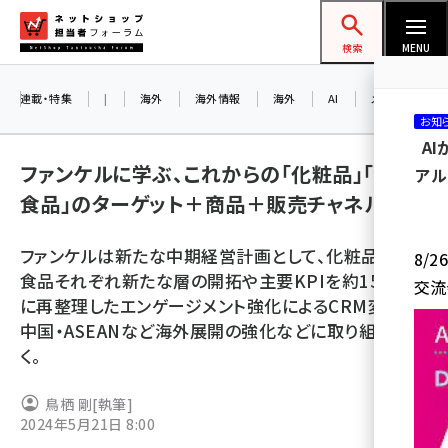
メ
ネットショップ担当者フォーラム
イ
検索
MENU
ン
コ
連載・特集
|
海外
海外情報
海外
AI
メタバース
お知
ン
A
テ
ファンケルに学ぶ、これからの「化粧品」「健康
アル
ン
食品」のターゲット＋商品＋販売チャネル戦略
ツ
amazon (2259)
に
ファンケルは新たな中期経営計画として、化粧品・健康
8/
yahoo (1908)
移
食品それぞれ新たな層の開拓や主要KPIを約15項目
交流
動
楽天 (1877)
に再整理したエンゲージメント強化によるCRM変革、
中国・ASEANなど海外展開の強化などに取り組んでい
ecbeing (1211)
く。
アスクル (1122)
鳥栖 剛
[執筆]
base (1084)
2024年5月21日 8:00
ビィ・フォアード (782)