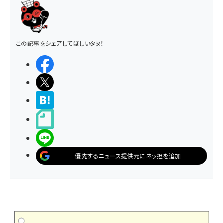
この記事をシェアしてほしいタヌ！
シェアする
ポストする
>ブクマする
noteで書く
LINEで送る
優先するニュース提供元にネッ担を追加