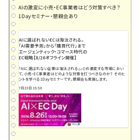
AIの激変に小売・EC事業者はどう対策すべき？
1Dayセミナー・懇親会あり
AIに選ばれないECは淘汰される。
「AI需要予測」から「購買代行」まで
エージェンティック・コマース時代の
EC戦略【8/26オフライン開催】
「AIに選ばれない企業は淘汰される」――。この激変する市場におい
て、小売・EC事業者はどのような対策を打つべきなのか？ そのヒ
ントを学べる1Dayセミナーです。懇親会も実施します。
7月23日 15:50