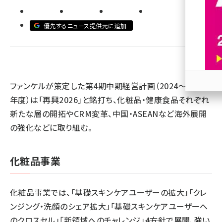
revico (745)
優先するニュース提供元に追加
ファンケルが策定した第4期中期経営計画（2024～2026
参加
年度）は「再興2026」と銘打ち、化粧品・健康食品それぞれ
新たな層の開拓やCRM変革、中国・ASEANなど海外展開
の強化などに取り組む。
化粧品事業
化粧品事業では、「基礎スキンケアユーザーの拡大」「クレ
ンジング・洗顔のシェア拡大」「基礎スキンケアユーザーへ
のクロスセル」「新領域へのチャレンジ」――4方針で展開、強い