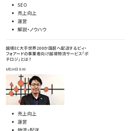
SEO
売上向上
運営
解説・ノウハウ
越境EC大手世界200か国超へ配送するビィ・
フォアードの事業者向け越境物流サービス「ポ
チロジ」とは？
6月24日 8:00
売上向上
運営
物流・配送