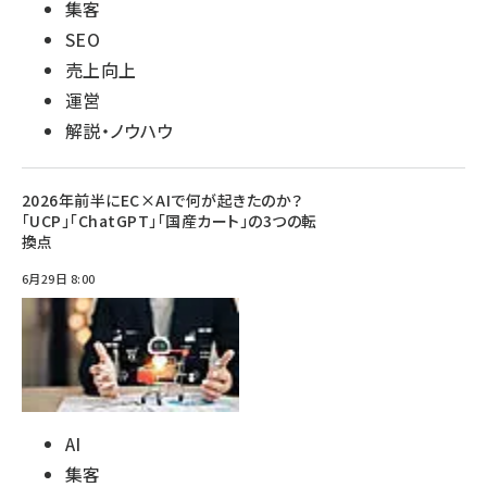
集客
SEO
売上向上
運営
解説・ノウハウ
2026年前半にEC×AIで何が起きたのか？
「UCP」「ChatGPT」「国産カート」の3つの転
換点
6月29日 8:00
AI
集客