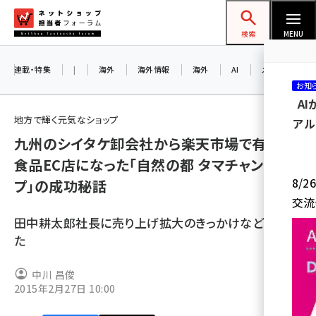
メ
ネットショップ担当者フォーラム
イ
検索
MENU
ン
コ
連載・特集
|
海外
海外情報
海外
AI
メタバース
お知
ン
A
テ
地方で輝く元気なショップ
アル
ン
九州のシイタケ卸会社から楽天市場で有数の
ツ
amazon (2259)
食品EC店になった「自然の都 タマチャンショッ
に
8/
プ」の成功秘話
yahoo (1908)
移
交流
動
楽天 (1874)
田中耕太郎社長に売り上げ拡大のきっかけなどを聞い
ecbeing (1211)
た
アスクル (1122)
中川 昌俊
2015年2月27日 10:00
base (1083)
ビィ・フォアード (778)