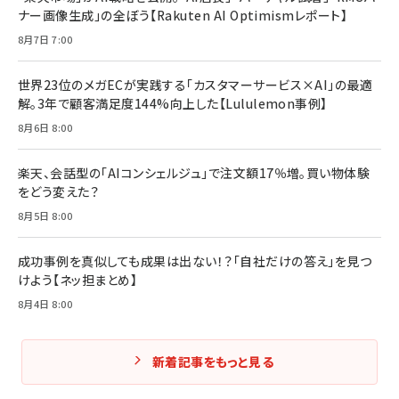
ナー画像生成」の全ぼう【Rakuten AI Optimismレポート】
フィードバック経営 「沈黙の組織」から「高め合う
マーケティングの真実 P&G・グリコで学んだ失敗
組織」へ
と成長の法則
8月7日 7:00
組織の成果を最大化する ルールのデザイン
￥3,080
￥2,200
￥1,980
世界23位のメガECが実践する「カスタマーサービス×AI」の最適
解。3年で顧客満足度144%向上した【Lululemon事例】
Amazonランキングをもっと見る
Amazonランキングをもっと見る
8月6日 8:00
Amazonランキングをもっと見る
楽天、会話型の「AIコンシェルジュ」で注文額17％増。買い物体験
をどう変えた？
8月5日 8:00
成功事例を真似しても成果は出ない！？「自社だけの答え」を見つ
けよう【ネッ担まとめ】
8月4日 8:00
新着記事をもっと見る