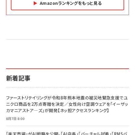
Amazonランキングをもっと見る
Amazon マーケティング・セールス全般関連書籍 の
Amazon ビジネス・経済関連書籍 の売れ筋ランキン
Amazon 経営戦略関連書籍 の売れ筋ランキング
売れ筋ランキング
グ
更新日時：2026/06/26 19:05
更新日時：2026/06/26 19:05
更新日時：2026/06/26 19:05
2億円を売り上げたプロが教える note×AI 最強の
anan(アンアン)2026/07/01号 No.2501[魅せる
ベインキャピタル 企業価値向上力の秘密
副業
カラダ2026／宮舘涼太]
￥2,640
￥1,870
￥880
イシューからはじめよ［改訂版］――知的生産の「シンプ
小さな会社は戦略が9割
anan(アンアン)2026/06/24号 No.2500増刊
ルな本質」
スペシャルエディション[王道エンタメの矜持／
￥1,980
新着記事
BTS]
￥2,200
￥1,100
ドリルを売るには穴を売れ
経営メモ 16年の起業家人生で得た知見
ファーストリテイリングが令和8年熊本地震の被災地緊急支援でユ
anan(アンアン)2026/07/08号 No.2502[2026
￥1,815
￥2,750
ニクロ商品を2万点寄贈を決定／女性向け空調ウェアを「イーザッ
年後半、あなたの恋と運命／山田涼介]
カマニアストア―ズ」が開発【ネッ担アクセスランキング】
￥880
Brand Shift(ブランド・シフト): 「信頼」で選ばれ
影響力の武器［新版］：人を動かす七つの原理
8月7日 8:00
る時代の成長戦略
￥3,190
ママ投資家が育休中に１億貯めた株式投資
￥2,420
￥1,870
「楽天市場」がAI戦略を公開。「AI店長」「バーチャル試着」「RMSバ