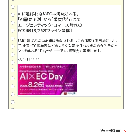
AIに選ばれないECは淘汰される。
「AI需要予測」から「購買代行」まで
エージェンティック・コマース時代の
EC戦略【8/26オフライン開催】
「AIに選ばれない企業は淘汰される」――。この激変する市場におい
て、小売・EC事業者はどのような対策を打つべきなのか？ そのヒ
ントを学べる1Dayセミナーです。懇親会も実施します。
7月23日 15:50
次の記事