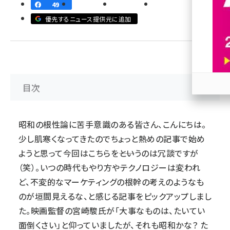
49
revico (739)
優先するニュース提供元に追加
目次
参加
昭和の根性論に苦手意識のある皆さん、こんにちは。
少し肌寒くなってきたのでちょっと熱めの記事で始め
ようと思って今回はこちらを――というのは冗談ですが
（笑）。いつの時代もやり方やテクノロジーは変われ
ど、不変的なマーケティングの根幹の考えのようなも
のが垣間見えるな、と感じる記事をピックアップしまし
た。映画監督の宮崎駿氏が「大事なものは、たいてい
面倒くさい」と仰っていましたが、それも昭和かな？ た