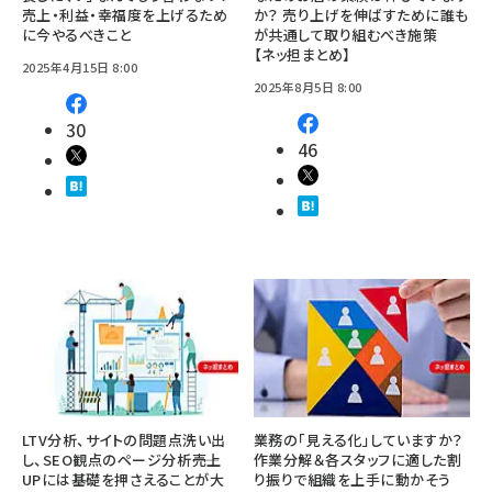
売上・利益・幸福度を上げるため
か？ 売り上げを伸ばすために誰も
に今やるべきこと
が共通して取り組むべき施策
【ネッ担まとめ】
2025年4月15日 8:00
2025年8月5日 8:00
30
46
LTV分析、サイトの問題点洗い出
業務の「見える化」していますか？
し、SEO観点のページ分析――売上
作業分解＆各スタッフに適した割
UPには基礎を押さえることが大
り振りで組織を上手に動かそう