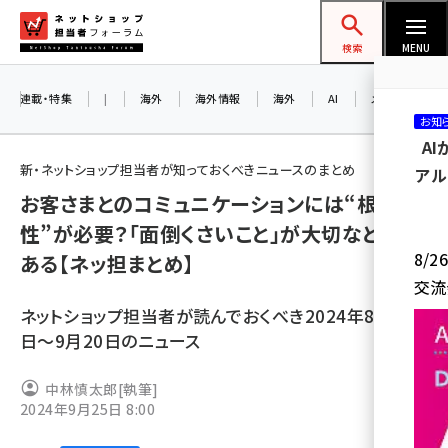
メ
ネットショップ担当者フォーラム
イ
検索
MENU
ン
コ
連載・特集
|
海外
海外情報
海外
AI
メタバース
お知
ン
A
テ
新・ネットショップ担当者が知っておくべきニュースのまとめ
アル
ン
お客さまとのコミュニケーションには“根
ツ
amazon (2246)
性”が必要？「面倒くさいこと」が大切なときも
に
8/
ある【ネッ担まとめ】
yahoo (1900)
移
交流
動
楽天 (1871)
ネットショップ担当者が読んでおくべき2024年8月24
ecbeing (1207)
日～9月20日のニュース
アスクル (1119)
中林慎太郎
[執筆]
2024年9月25日 8:00
base (1071)
ビィ・フォアード (773)