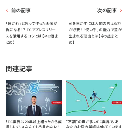
前の記事
次の記事
「良かれ」と思って作った画像が
AIを生かすには人間の考える力
仇になる！？ ECでプレスリリー
が必要！ 「使い手」の能力で差が
スを活用するコツとは【ネッ担ま
生まれる理由とは【ネッ担まと
とめ】
め】
関連記事
「EC業界は20年以上経ったから成
“不調”の声が多いEC業界で、あ
長しにくい」なんてもう言わない！
なたのお店の業績は伸びています