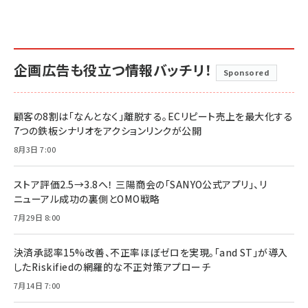
企画広告も役立つ情報バッチリ！
Sponsored
顧客の8割は「なんとなく」離脱する。ECリピート売上を最大化する
7つの鉄板シナリオをアクションリンクが公開
8月3日 7:00
ストア評価2.5→3.8へ！ 三陽商会の「SANYO公式アプリ」、リ
ニューアル成功の裏側とOMO戦略
7月29日 8:00
決済承認率15%改善、不正率ほぼゼロを実現。「and ST」が導入
したRiskifiedの網羅的な不正対策アプローチ
7月14日 7:00