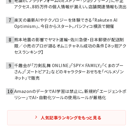
老舗ECプラットフォームのEストアー「ショップサーブ」に不正
アクセス、885万件の個人情報が漏えい。店舗関連情報も流出
楽天の最新AIやテクノロジーを体験できる「Rakuten AI
Optimism」、今日からスタート。パシフィコ横浜で開催
熊本地震の影響でヤマト運輸・佐川急便・日本郵便が配送制
限／小売のプロが語るオムニチャネル成功の条件【ネッ担アク
セスランキング】
千趣会が「刀剣乱舞 ONLINE」「SPY×FAMILY」「くまのプー
さん」「ズートピア2」などのキャラクターおせちを「ベルメゾン
ネット」で販売
AmazonのデータでAI学習は禁止に。新規約「エージェントポ
リシー」でAI・自動化ツールの使用ルールが厳格化
人気記事ランキングをもっと見る