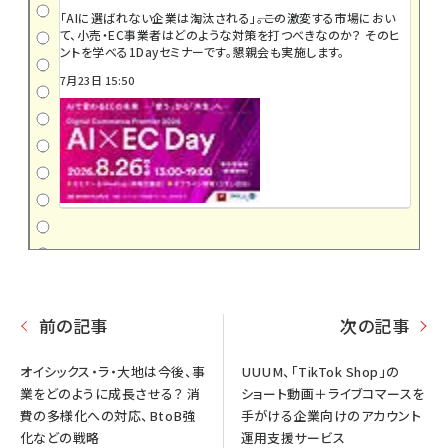
「AIに選ばれない企業は淘汰される」――。この激変する市場におい
て、小売・EC事業者はどのような対策を打つべきなのか？ そのヒ
ントを学べる1Dayセミナーです。懇親会も実施します。
7月23日 15:50
前の記事
次の記事
オイシックス・ラ・大地は今後、事
UUUM、「TikTok Shop」の
業をどのように成長させる？ 消
ショート動画＋ライブコマースを
費の多様化への対応、BtoB強
手がける企業向けのアカウント
化などの戦略
運用支援サービス