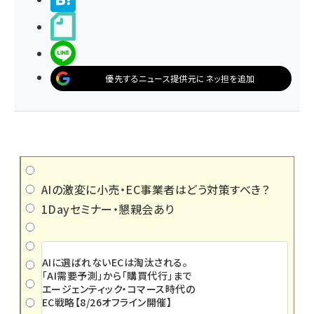
noteで書く
LINEで送る
優先するニュース提供元にネッ担を追加
AIの激変に小売・EC事業者はどう対策すべき？
1Dayセミナー・懇親会あり
AIに選ばれないECは淘汰される。
「AI需要予測」から「購買代行」まで
エージェンティック・コマース時代の
EC戦略【8/26オフライン開催】