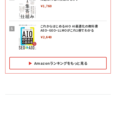
￥1,760
これからはじめるAIO AI最適化の教科書
AEO・GEO・LLMOがこれ1冊でわかる
￥2,640
Amazonランキングをもっと見る
Amazon マーケティング・セールス全般関連書籍 の
Amazon ビジネス・経済関連書籍 の売れ筋ランキン
Amazon 経営戦略関連書籍 の売れ筋ランキング
売れ筋ランキング
グ
更新日時：2026/06/26 19:05
更新日時：2026/06/26 19:05
更新日時：2026/06/26 19:05
2億円を売り上げたプロが教える note×AI 最強の
anan(アンアン)2026/07/01号 No.2501[魅せる
ベインキャピタル 企業価値向上力の秘密
副業
カラダ2026／宮舘涼太]
￥2,640
￥1,870
￥880