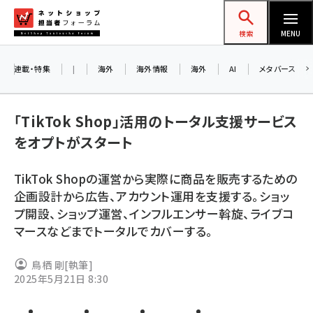
メ
ネットショップ担当者フォーラム
イ
検索
MENU
ン
コ
連載・特集
|
海外
海外情報
海外
AI
メタバース
ン
お
テ
「TikTok Shop」活用のトータル支援サービス
ン
ア
をオプトがスタート
ツ
amazon (2245)
に
TikTok Shopの運営から実際に商品を販売するための
yahoo (1900)
移
8
企画設計から広告、アカウント運用を支援する。ショッ
交
動
楽天 (1871)
プ開設、ショップ運営、インフルエンサー斡旋、ライブコ
マースなどまでトータルでカバーする。
ecbeing (1207)
アスクル (1118)
鳥栖 剛
[執筆]
2025年5月21日 8:30
base (1071)
ビィ・フォアード (773)