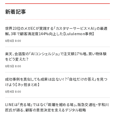
イシューからはじめよ［改訂版］――知的生産の「シンプ
小さな会社は戦略が9割
anan(アンアン)2026/06/24号 No.2500増刊
ルな本質」
スペシャルエディション[王道エンタメの矜持／
￥1,980
新着記事
BTS]
￥2,200
￥1,100
ドリルを売るには穴を売れ
経営メモ 16年の起業家人生で得た知見
世界23位のメガECが実践する「カスタマーサービス×AI」の最適
anan(アンアン)2026/07/08号 No.2502[2026
￥1,815
￥2,750
解。3年で顧客満足度144%向上した【Lululemon事例】
年後半、あなたの恋と運命／山田涼介]
￥880
8月6日 8:00
Brand Shift(ブランド・シフト): 「信頼」で選ばれ
影響力の武器［新版］：人を動かす七つの原理
る時代の成長戦略
￥3,190
ママ投資家が育休中に１億貯めた株式投資
楽天、会話型の「AIコンシェルジュ」で注文額17％増。買い物体験
￥2,420
￥1,870
をどう変えた？
フィードバック経営 「沈黙の組織」から「高め合う
8月5日 8:00
マーケティングの真実 P&G・グリコで学んだ失敗
組織」へ
と成長の法則
組織の成果を最大化する ルールのデザイン
￥3,080
￥2,200
成功事例を真似しても成果は出ない！？「自社だけの答え」を見つ
￥1,980
けよう【ネッ担まとめ】
8月4日 8:00
Amazonランキングをもっと見る
Amazonランキングをもっと見る
Amazonランキングをもっと見る
LINEは「売る場」ではなく「距離を縮める場」。阪急交通社・宇和川
匠氏が語る、顧客の意思決定を支えるデジタル戦略