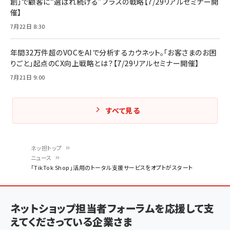
創」で顧客に“選ばれ続ける”プラスの戦略【7/29リアルセミナー開
催】
7月22日 8:30
年間32万件超のVOCをAIで分析するカウネット。「お客さまのお困
りごと」起点のCX向上戦略とは？【7/29リアルセミナー開催】
7月21日 9:00
すべて見る
ネッ担トップ
ニュース
パ
「TikTok Shop」活用のトータル支援サービスをオプトがスタート
ン
く
ネットショップ担当者フォーラムを応援して支
ず
えてくださっている企業さま