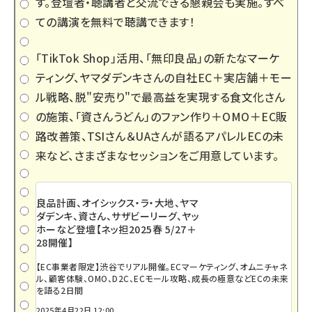
す。登壇者・聴講者と交流できる懇親会も実施。すべ
ての講演を無料で聴講できます！
「TikTok Shop」活用、「無印良品」の新たなマーケ
ティング、ヤマダデンキさんの自社EC＋実店舗＋モー
ル戦略、脱"安売り"で最高益を実現する食文化さん
の施策、「資さんうどん」のファン作り＋OMO＋EC販
路改善策、TSIさん＆UAさんが語るアパレルECの未
来など、さまざまなセッションをご用意しています。
良品計画、オイシックス・ラ・大地、ヤマ
ダデンキ、資さん、サザビーリーグ、ヤッ
ホーなど登壇【ネッ担2025春 5/27＋
28開催】
【EC事業者限定】渋谷でリアル開催。ECマーケティング、オムニチャネ
ル、顧客体験、OMO、D2C、ECモール攻略、成長の極意などECの未来
を語る2日間
2025年4月22日 12:00