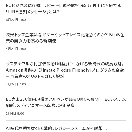
ECビジネスに有効！ リピート促進や顧客満足度向上に直結する
「LINE通知メッセージ」とは？
6月22日 7:00
欧米トップ企業はなぜマーケットプレイス化を急ぐのか？ BtoB企
業の競争力を高める新潮流
4月21日 7:00
サステナブルな付加価値を「利益」につなげる新時代の成長戦略。
Amazon提供の「Climate Pledge Friendly」プログラムの全貌
＋事業者のメリットを詳しく解説
2月24日 7:00
EC売上250億円規模のアルペンが語るOMOの裏側 ―ECシステム
刷新、メディアコマース転換、評価制度
2月4日 8:00
AI時代を勝ち抜くEC戦略。レガシーシステムから脱却し、