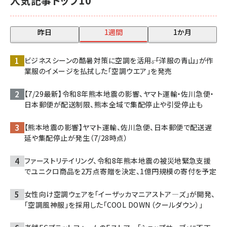
人気記事トップ10
昨日
1週間
1か月
ビジネスシーンの酷暑対策に空調を活用――。「洋服の青山」が作
業服のイメージを払拭した「空調ウエア」を発売
【7/29最新】令和8年熊本地震の影響、ヤマト運輸・佐川急便・
日本郵便が配送制限、熊本全域で集配停止や引受停止も
【熊本地震の影響】ヤマト運輸、佐川急便、日本郵便で配送遅
延や集配停止が発生（7/28時点）
ファーストリテイリング、令和8年熊本地震の被災地緊急支援
でユニクロ商品を2万点寄贈を決定、1億円規模の寄付を予定
女性向け空調ウェアを「イーザッカマニアストア―ズ」が開発、
「空調風神服」を採用した「COOL DOWN（クールダウン）」