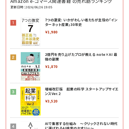
Amazon e-コマース関連書籍 の売れ筋ランキング
更新日時：2026/06/26 19:05
7つの激変: いかがわしい者たちが主役の「イン
ターネット産業」30年史
￥1,980
2億円を売り上げたプロが教える note×AI 最
強の副業
￥1,870
増補改訂版 起業の科学 スタートアップサイエ
ンスVer.2
￥3,520
AIで集客する仕組み ～クリックされない時代
に選ばれるAI検索のセオリー～