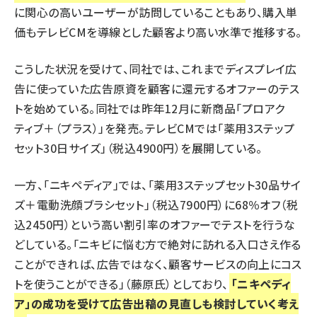
に関心の高いユーザーが訪問していることもあり、購入単
価もテレビCMを導線とした顧客より高い水準で推移する。
こうした状況を受けて、同社では、これまでディスプレイ広
告に使っていた広告原資を顧客に還元するオファーのテス
トを始めている。同社では昨年12月に新商品「プロアク
ティブ＋（プラス）」を発売。テレビCMでは「薬用3ステップ
セット30日サイズ」（税込4900円）を展開している。
一方、「ニキペディア」では、「薬用3ステップセット30品サイ
ズ＋電動洗顔ブラシセット」（税込7900円）に68％オフ（税
込2450円）という高い割引率のオファーでテストを行うな
どしている。「ニキビに悩む方で絶対に訪れる入口さえ作る
ことができれば、広告ではなく、顧客サービスの向上にコス
トを使うことができる」（藤原氏）としており、
「ニキペディ
ア」の成功を受けて広告出稿の見直しも検討していく考え