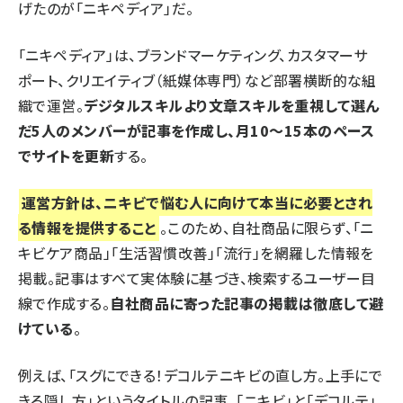
げたのが「ニキペディア」だ。
「ニキペディア」は、ブランドマーケティング、カスタマーサ
ポート、クリエイティブ（紙媒体専門）など部署横断的な組
織で運営。
デジタルスキルより文章スキルを重視して選ん
だ5人のメンバーが記事を作成し、月10～15本のペース
でサイトを更新
する。
運営方針は、ニキビで悩む人に向けて本当に必要とされ
る情報を提供すること
。このため、自社商品に限らず、「ニ
キビケア商品」「生活習慣改善」「流行」を網羅した情報を
掲載。記事はすべて実体験に基づき、検索するユーザー目
線で作成する。
自社商品に寄った記事の掲載は徹底して避
けている
。
例えば、「スグにできる！デコルテニキビの直し方。上手にで
きる隠し方」というタイトルの記事。「ニキビ」と「デコルテ」