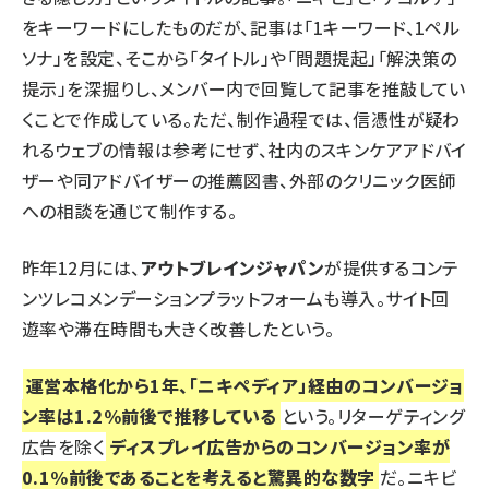
をキーワードにしたものだが、記事は「1キーワード、1ペル
ソナ」を設定、そこから「タイトル」や「問題提起」「解決策の
提示」を深掘りし、メンバー内で回覧して記事を推敲してい
くことで作成している。ただ、制作過程では、信憑性が疑わ
れるウェブの情報は参考にせず、社内のスキンケアアドバイ
ザーや同アドバイザーの推薦図書、外部のクリニック医師
への相談を通じて制作する。
昨年12月には、
アウトブレインジャパン
が提供するコンテ
ンツレコメンデーションプラットフォームも導入。サイト回
遊率や滞在時間も大きく改善したという。
運営本格化から1年、「ニキペディア」経由のコンバージョ
ン率は1.2%前後で推移している
という。リターゲティング
広告を除く
ディスプレイ広告からのコンバージョン率が
0.1%前後であることを考えると驚異的な数字
だ。ニキビ