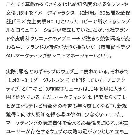
これまで真鍋かをりさんをはじめ知名度のあるタレントや
女優、歌手をイメージキャラクターに起用。「60品間返金保
証」「日米売上実績No.1」といったコピーで訴求するシンプ
ルなコミュニケーションが成立していた。だが、他社ブラン
ドや皮膚科クリニックのアプローチが強まり競争環境が変
わる中、「ブランドの価値が大きく揺らいだ」（藤原尚也デジ
タルマーケティング部シニアマネージャー）という。
実際、顧客とのギャップはウェブ上に表れている。それまで
「1対2～3」（グーグルトレンド）で推移していた「プロアク
ティブ」と「ニキビ」の検索ボリュームは11年を境に大きく
開き始めている。ただ、マーケティングは、相変わらずテレ
ビが主体。テレビ局全体の考査も年々厳しくなる中、新規
獲得に向けた認知を得る場は徐々に少なくなっていた。
マーケティングの構造自体を変える必要性を迫られ、潜在
ユーザーが存在するウェブの攻略の足がかりとして立ち上