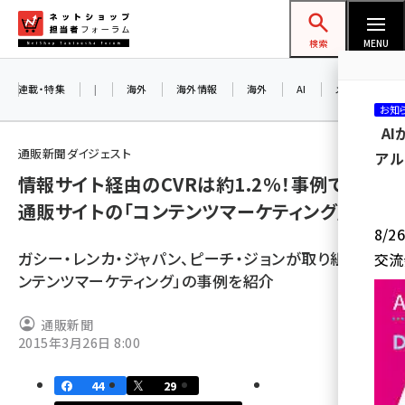
メ
ネットショップ担当者フォーラム
イ
検索
MENU
ン
コ
連載・特集
|
海外
海外情報
海外
AI
メタバース
お知
ン
A
テ
通販新聞ダイジェスト
アル
ン
情報サイト経由のCVRは約1.2%！事例で学ぶ
ツ
amazon (2255)
通販サイトの「コンテンツマーケティング」
に
8/
yahoo (1906)
移
ガシー・レンカ・ジャパン、ピーチ・ジョンが取り組む「コ
交流
動
楽天 (1874)
ンテンツマーケティング」の事例を紹介
ecbeing (1210)
通販新聞
アスクル (1122)
2015年3月26日 8:00
base (1081)
44
29
ビィ・フォアード (776)