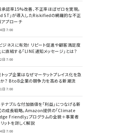
済承認率15%改善、不正率ほぼゼロを実現。
nd ST」が導入したRiskifiedの網羅的な不正
策アプローチ
4日 7:00
Cビジネスに有効！ リピート促進や顧客満足度
上に直結する「LINE通知メッセージ」とは？
2日 7:00
米トップ企業はなぜマーケットプレイス化を急
のか？ BtoB企業の競争力を高める新潮流
1日 7:00
ステナブルな付加価値を「利益」につなげる新
の成長戦略。Amazon提供の「Climate
edge Friendly」プログラムの全貌＋事業者
メリットを詳しく解説
4日 7:00