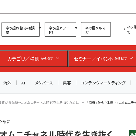
プ担当者フォーラム
ネッ
ネッ担お悩み相談
ネッ担アワー
ネッ担メルマ
て
室
ド！
ガ
お知らせ
AIが買い物を代行する時代に打つべき「次の一手」とは？
アルペン、オイシックス、元UA責任者が登壇のリアルECセ
カテゴリ／種別
セミナー／イベント
から探す
から探す
ミナー（8/26＠東京）【交流会も実施】
海外
AI
メタバース
集客
コンテンツマーケティング
8/26（水）、東京・四谷で開催。登壇者・聴講者と交流できる
交流会も実施します。すべての講演を無料で聴講できます！
消費から体験へ。オムニチャネル時代を生き抜くために
「消費」から「体験」へ 。オムニ
ために
 。オムニチャネル時代を生き抜く