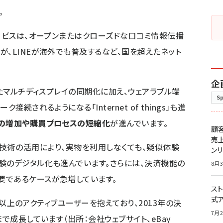
。
サービスは、オープンまたはクローズドな口コミ情報伝播
が、LINEが海外でも普及するなど、国を超えたネット
企
ったマルチディスプレイの同期化に加え、ウェアラブル端
S
続されるようになる「Internet of things」も進
の増加や購買プロセスの短縮化
が進んでいます。
顧
売
lity）技術の活用により、実物を利用しなくても、疑似体験
ン
験のデジタル化も進んでいます。さらには、決済機能の
8月3
要であるケースが急増しています。
スト
式
万人以上のアクティブユーザーを抱えており、2013年の決
7月2
で成長しています（出所：会社ウェブサイト、eBay