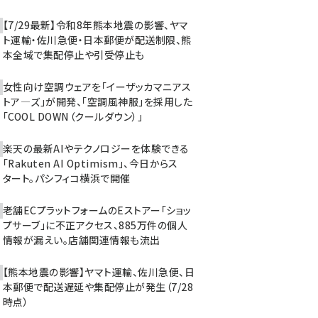
【7/29最新】令和8年熊本地震の影響、ヤマ
ト運輸・佐川急便・日本郵便が配送制限、熊
本全域で集配停止や引受停止も
女性向け空調ウェアを「イーザッカマニアス
トア―ズ」が開発、「空調風神服」を採用した
「COOL DOWN（クールダウン）」
楽天の最新AIやテクノロジーを体験できる
「Rakuten AI Optimism」、今日からス
タート。パシフィコ横浜で開催
老舗ECプラットフォームのEストアー「ショッ
プサーブ」に不正アクセス、885万件の個人
情報が漏えい。店舗関連情報も流出
【熊本地震の影響】ヤマト運輸、佐川急便、日
本郵便で配送遅延や集配停止が発生（7/28
時点）