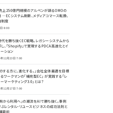
C売上250億円規模のアルペンが語るOMOの
側 ―ECシステム刷新、メディアコマース転換、
価制度
日 8:00
I時代を勝ち抜くEC戦略。レガシーシステムから
し、「Shopify」で実現するPDCA高速化とイ
ベーション
5年12月23日 7:00
声のする方に、進化する。」会社全体最適を目標
するワークマンの「補完型EC」 が実践する「レ
ーマーケティング3.0」とは？
5年12月17日 7:00
所有から利用へ」の潮流をAIで勝ち抜く。事例
学ぶレンタル・リユースビジネスの成功法則と
C構築術