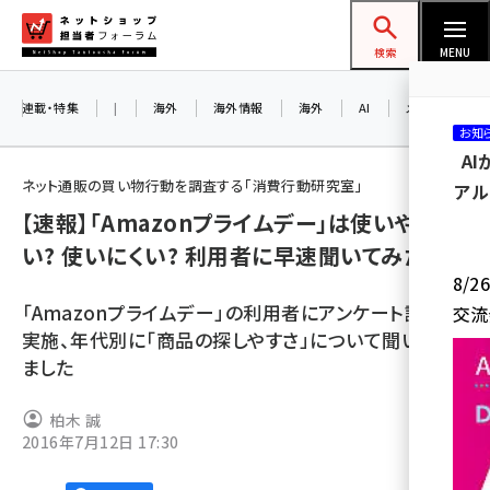
メ
ネットショップ担当者フォーラム
イ
検索
MENU
ン
コ
連載・特集
|
海外
海外情報
海外
AI
メタバース
お知
ン
A
テ
ネット通販の買い物行動を調査する「消費行動研究室」
アル
ン
【速報】「Amazonプライムデー」は使いやす
ツ
amazon (2255)
い? 使いにくい? 利用者に早速聞いてみた
に
8/
yahoo (1906)
移
「Amazonプライムデー」の利用者にアンケート調査を
交流
動
楽天 (1874)
実施、年代別に「商品の探しやすさ」について聞いてみ
ました
ecbeing (1210)
アスクル (1122)
柏木 誠
2016年7月12日 17:30
base (1081)
ビィ・フォアード (776)