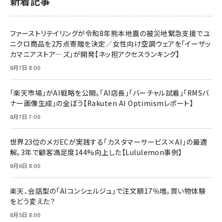
新着記事
￥2,200
￥1,100
ドリルを売るには穴を売れ
経営メモ 16年の起業家人生で得た知見
ファーストリテイリングが令和8年熊本地震の被災地緊急支援でユ
anan(アンアン)2026/07/08号 No.2502[2026
￥1,815
￥2,750
ニクロ商品を2万点寄贈を決定／女性向け空調ウェアを「イーザッ
年後半、あなたの恋と運命／山田涼介]
カマニアストア―ズ」が開発【ネッ担アクセスランキング】
￥880
Brand Shift(ブランド・シフト): 「信頼」で選ばれ
影響力の武器［新版］：人を動かす七つの原理
8月7日 8:00
る時代の成長戦略
￥3,190
ママ投資家が育休中に１億貯めた株式投資
￥2,420
￥1,870
「楽天市場」がAI戦略を公開。「AI店長」「バーチャル試着」「RMSバ
ナー画像生成」の全ぼう【Rakuten AI Optimismレポート】
フィードバック経営 「沈黙の組織」から「高め合う
マーケティングの真実 P&G・グリコで学んだ失敗
組織」へ
と成長の法則
8月7日 7:00
組織の成果を最大化する ルールのデザイン
￥3,080
￥2,200
￥1,980
世界23位のメガECが実践する「カスタマーサービス×AI」の最適
解。3年で顧客満足度144%向上した【Lululemon事例】
Amazonランキングをもっと見る
Amazonランキングをもっと見る
8月6日 8:00
Amazonランキングをもっと見る
楽天、会話型の「AIコンシェルジュ」で注文額17％増。買い物体験
をどう変えた？
8月5日 8:00