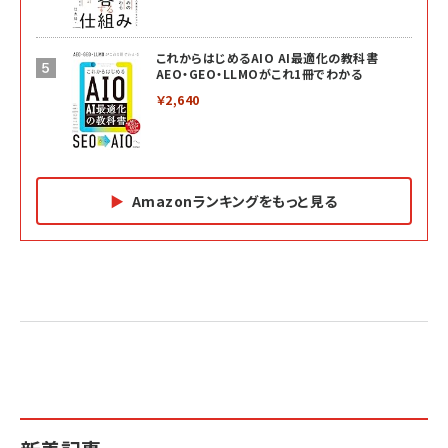
これからはじめるAIO AI最適化の教科書
AEO・GEO・LLMOがこれ1冊でわかる
￥2,640
Amazonランキングをもっと見る
Amazon マーケティング・セールス全般関連書籍 の
Amazon ビジネス・経済関連書籍 の売れ筋ランキン
Amazon 経営戦略関連書籍 の売れ筋ランキング
売れ筋ランキング
グ
更新日時：2026/06/26 19:05
更新日時：2026/06/26 19:05
更新日時：2026/06/26 19:05
2億円を売り上げたプロが教える note×AI 最強の
anan(アンアン)2026/07/01号 No.2501[魅せる
ベインキャピタル 企業価値向上力の秘密
副業
カラダ2026／宮舘涼太]
￥2,640
￥1,870
￥880
イシューからはじめよ［改訂版］――知的生産の「シンプ
小さな会社は戦略が9割
anan(アンアン)2026/06/24号 No.2500増刊
ルな本質」
スペシャルエディション[王道エンタメの矜持／
￥1,980
BTS]