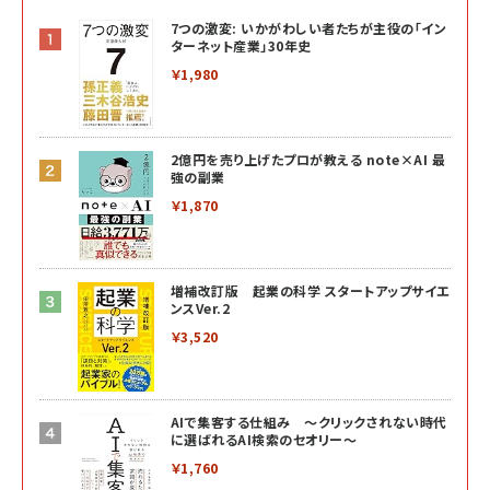
7つの激変: いかがわしい者たちが主役の「イン
ターネット産業」30年史
￥1,980
2億円を売り上げたプロが教える note×AI 最
強の副業
￥1,870
増補改訂版 起業の科学 スタートアップサイエ
ンスVer.2
￥3,520
AIで集客する仕組み ～クリックされない時代
に選ばれるAI検索のセオリー～
￥1,760