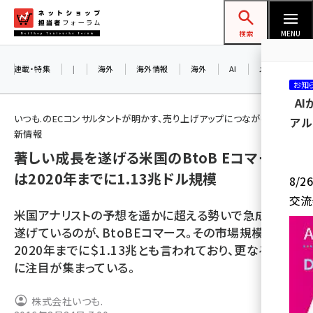
メ
ネットショップ担当者フォーラム
イ
検索
MENU
ン
コ
連載・特集
|
海外
海外情報
海外
AI
メタバース
お知
ン
A
テ
いつも.のECコンサルタントが明かす、売り上げアップにつながるEC最
アル
ン
新情報
ツ
著しい成長を遂げる米国のBtoB Eコマース
amazon (2259)
に
は2020年までに1.13兆ドル規模
8/
yahoo (1908)
移
交流
動
楽天 (1877)
米国アナリストの予想を遥かに超える勢いで急成長を
遂げているのが、BtoBEコマース。その市場規模は
ecbeing (1211)
2020年までに＄1.13兆とも言われており、更なる躍進
アスクル (1124)
に注目が集まっている。
base (1084)
株式会社いつも.
ビィ・フォアード (784)