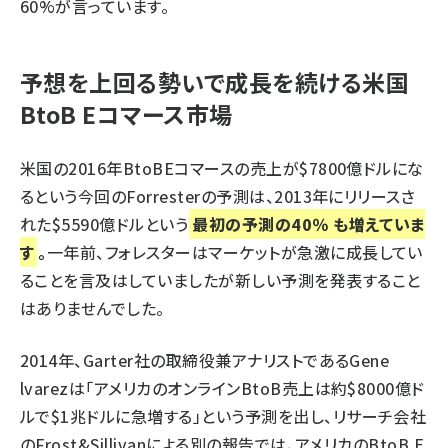
60%が言っています。
予想を上回る勢いで成長を続ける米国
BtoB Eコマース市場
米国の2016年BtoBEコマースの売上が$7800億ドルにな
るという今回のForresterの予測は、2013年にリリースさ
れた$5590億ドルという
最初の予測の40％ も増えていま
す
。
一年前、フォレスターはマーケットが急激に成長してい
ることを言及はしていましたが新しい予測を発表すること
はありませんでした。
2014年、Garter社の取締役兼アナリストであるGene
lvarezは「アメリカのオンラインBtoB売上は約$8000億ド
ルで$1兆ドルに急増する」という予測を出し、リサーチ会社
のFrost&Sillivanによる別の報告では、アメリカのBtoB E