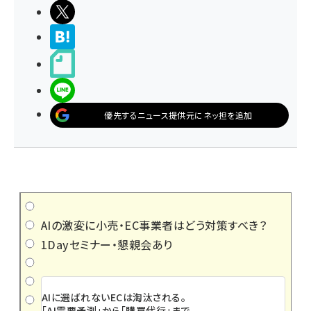
ポストする
>ブクマする
noteで書く
LINEで送る
優先するニュース提供元にネッ担を追加
AIの激変に小売・EC事業者はどう対策すべき？
1Dayセミナー・懇親会あり
AIに選ばれないECは淘汰される。
「AI需要予測」から「購買代行」まで