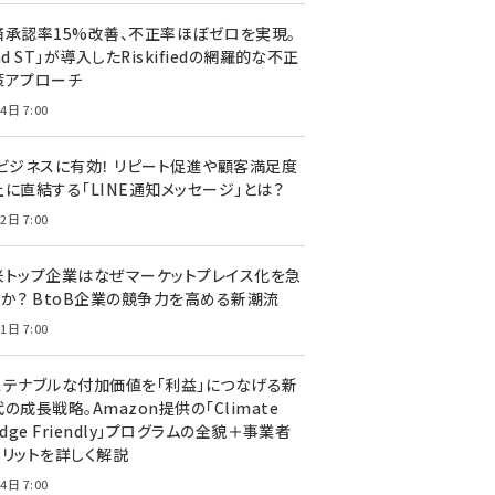
済承認率15%改善、不正率ほぼゼロを実現。
nd ST」が導入したRiskifiedの網羅的な不正
策アプローチ
4日 7:00
Cビジネスに有効！ リピート促進や顧客満足度
上に直結する「LINE通知メッセージ」とは？
2日 7:00
米トップ企業はなぜマーケットプレイス化を急
のか？ BtoB企業の競争力を高める新潮流
1日 7:00
ステナブルな付加価値を「利益」につなげる新
の成長戦略。Amazon提供の「Climate
edge Friendly」プログラムの全貌＋事業者
メリットを詳しく解説
4日 7:00