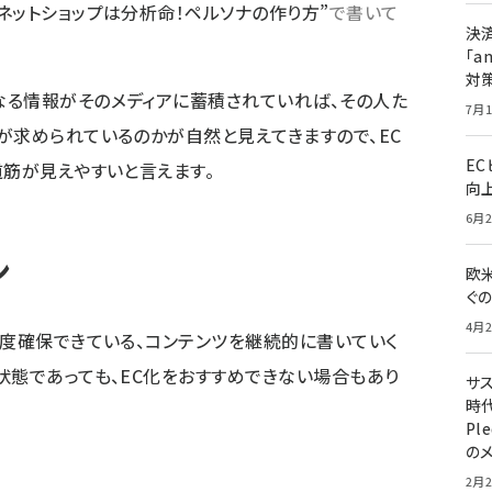
”ネットショップは分析命！ペルソナの作り方”
で書いて
決
「a
対
なる情報がそのメディアに蓄積されていれば、その人た
7月1
が求められているのかが自然と見えてきますので、EC
E
道筋が見えやすいと言えます。
向
6月2
ン
欧
ぐ
4月2
程度確保できている、コンテンツを継続的に書いていく
状態であっても、EC化をおすすめできない場合もあり
サ
時代
Pl
の
2月2