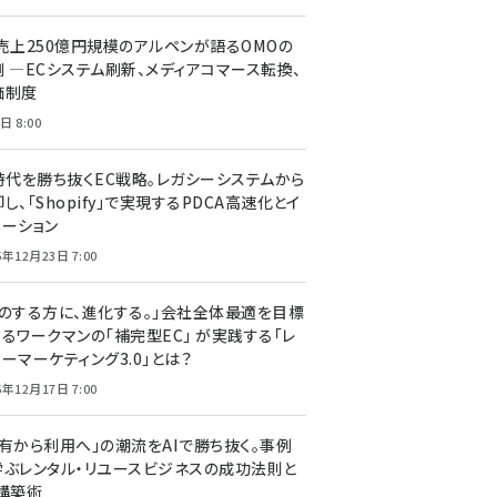
C売上250億円規模のアルペンが語るOMOの
側 ―ECシステム刷新、メディアコマース転換、
価制度
日 8:00
I時代を勝ち抜くEC戦略。レガシーシステムから
し、「Shopify」で実現するPDCA高速化とイ
ベーション
5年12月23日 7:00
声のする方に、進化する。」会社全体最適を目標
するワークマンの「補完型EC」 が実践する「レ
ーマーケティング3.0」とは？
5年12月17日 7:00
所有から利用へ」の潮流をAIで勝ち抜く。事例
学ぶレンタル・リユースビジネスの成功法則と
C構築術