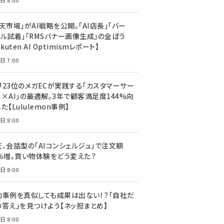
日 8:00
天市場」がAI戦略を公開。「AI店長」「バー
ャル試着」「RMSバナー画像生成」の全ぼう
akuten AI Optimismレポート】
日 7:00
界23位のメガECが実践する「カスタマーサー
ス×AI」の最適解。3年で顧客満足度144%向
た【Lululemon事例】
日 8:00
天、会話型の「AIコンシェルジュ」で注文額
7％増。買い物体験をどう変えた？
日 8:00
功事例を真似しても成果は出ない！？「自社だ
の答え」を見つけよう【ネッ担まとめ】
日 8:00