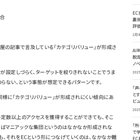
E
合
裏
評
2月4
屋の記事
で言及している「カテゴリバリュー」が形成さ
A
脱却
ノ
ナが設定しづらく、ターゲットを絞りきれないことでうま
202
のらない、という事態が想定できるパターンです。
「
と
様に「カテゴリバリュー」が形成されにくい傾向にあ
ビュ
202
一定数以上のアクセスを獲得することができても、そこ
「
わばマニアックな集団というのはなかなか形成されな
で
も、それをECという形につなげていくのは、なかなか難
E