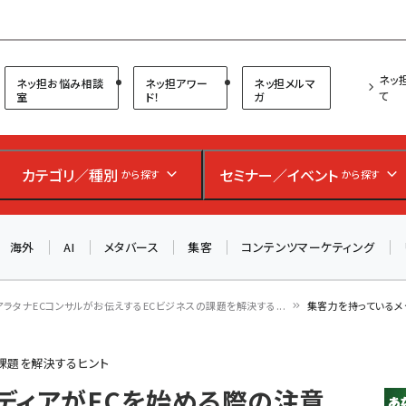
プ担当者フォーラム
ネッ
ネッ担お悩み相談
ネッ担アワー
ネッ担メルマ
て
室
ド！
ガ
お知らせ
AIが買い物を代行する時代に打つべき「次の一手」とは？
カテゴリ／種別
セミナー／イベント
から探す
から探す
アルペン、オイシックス、元UA責任者が登壇のリアルECセ
ミナー（8/26＠東京）【交流会も実施】
海外
AI
メタバース
集客
コンテンツマーケティング
8/26（水）、東京・四谷で開催。登壇者・聴講者と交流できる
交流会も実施します。すべての講演を無料で聴講できます！
アラタナECコンサルがお伝えするECビジネスの課題を解決する...
集客力を持っているメ
の課題を解決するヒント
ディアがECを始める際の注意