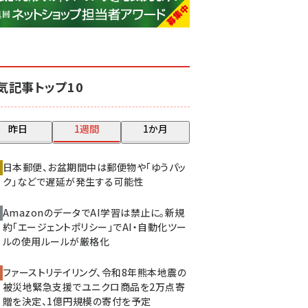
base (1083)
ビィ・フォアード (781)
revico (744)
気記事トップ10
昨日
1週間
1か月
日本郵便、お盆期間中は郵便物や「ゆうパッ
ク」などで遅延が発生する可能性
AmazonのデータでAI学習は禁止に。新規
約「エージェントポリシー」でAI・自動化ツー
ルの使用ルールが厳格化
ファーストリテイリング、令和8年熊本地震の
被災地緊急支援でユニクロ商品を2万点寄
贈を決定、1億円規模の寄付を予定