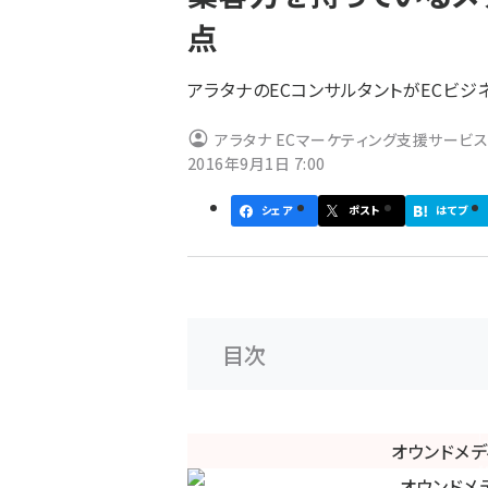
く
点
ず
アラタナのECコンサルタントがECビジ
アラタナ ECマーケティング支援サービス
2016年9月1日 7:00
シェア
ポスト
はてブ
目次