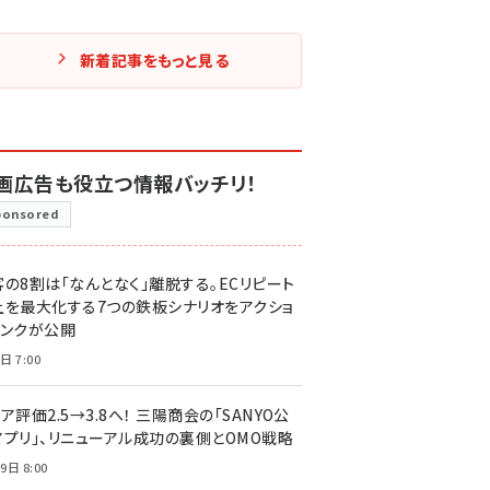
新着記事をもっと見る
画広告も役立つ情報バッチリ！
ponsored
客の8割は「なんとなく」離脱する。ECリピート
上を最大化する7つの鉄板シナリオをアクショ
リンクが公開
日 7:00
ア評価2.5→3.8へ！ 三陽商会の「SANYO公
アプリ」、リニューアル成功の裏側とOMO戦略
9日 8:00