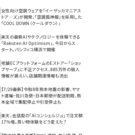
女性向け空調ウェアを「イーザッカマニアス
トア―ズ」が開発、「空調風神服」を採用した
「COOL DOWN（クールダウン）」
楽天の最新AIやテクノロジーを体験できる
「Rakuten AI Optimism」、今日からス
タート。パシフィコ横浜で開催
老舗ECプラットフォームのEストアー「ショッ
プサーブ」に不正アクセス、885万件の個人
情報が漏えい。店舗関連情報も流出
【7/29最新】令和8年熊本地震の影響、ヤマ
ト運輸・佐川急便・日本郵便が配送制限、熊
本全域で集配停止や引受停止も
楽天、会話型の「AIコンシェルジュ」で注文額
17％増。買い物体験をどう変えた？