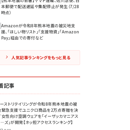
【熊本地震の影響】ヤマト運輸、佐川急便、日
本郵便で配送遅延や集配停止が発生（7/28
時点）
Amazonが令和8年熊本地震の被災地支
援、「ほしい物リスト」「支援物資」「Amazon
Pay」経由での寄付など
人気記事ランキングをもっと見る
着記事
ァーストリテイリングが令和8年熊本地震の被
地緊急支援でユニクロ商品を2万点寄贈を決
／女性向け空調ウェアを「イーザッカマニアス
ア―ズ」が開発【ネッ担アクセスランキング】