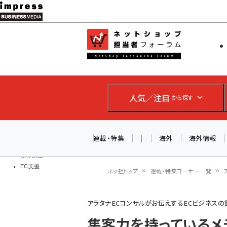
メ
イ
EC担当者
ネットショッ
ン
Web担当者
コ
製品導入
ン
企業IT
ソフト開発
テ
IoT・AI
人気／注目
から探す
ン
DCクラウド
研究・調査
ツ
エネルギー
に
連載・特集
|
海外
海外情報
ドローン
移
教育講座
EC支援
動
ネッ担トップ
連載・特集コーナー一覧
パ
アラタナECコンサルがお伝えするECビジネス
ン
集客力を持っているメ