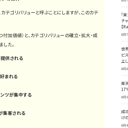
8月7
、カテゴリバリューと呼ぶことにしますが、このカテ
「楽
チ
【R
つ付加価値）と、カテゴリバリューの確立・拡大・成
8月7
ました。
世
ビ
が提供される
上し
8月6
好まれる
楽
1
テンツが集中する
8月5
成
が集客される
け
8月4