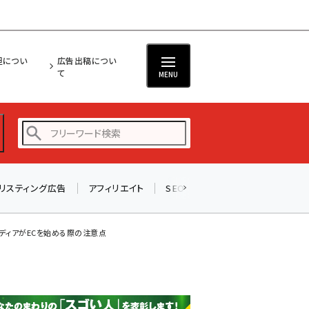
担につい
広告出稿につい
て
MENU
リスティング広告
アフィリエイト
SEO
メール
ソーシャル
amazon (2259)
yahoo (1908)
ディアがECを始める際の注意点
楽天 (1876)
ecbeing (1211)
アスクル (1122)