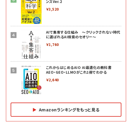
ンスVer.2
￥3,520
AIで集客する仕組み ～クリックされない時代
に選ばれるAI検索のセオリー～
￥1,760
これからはじめるAIO AI最適化の教科書
AEO・GEO・LLMOがこれ1冊でわかる
￥2,640
Amazonランキングをもっと見る
Amazon マーケティング・セールス全般関連書籍 の
Amazon ビジネス・経済関連書籍 の売れ筋ランキン
Amazon 経営戦略関連書籍 の売れ筋ランキング