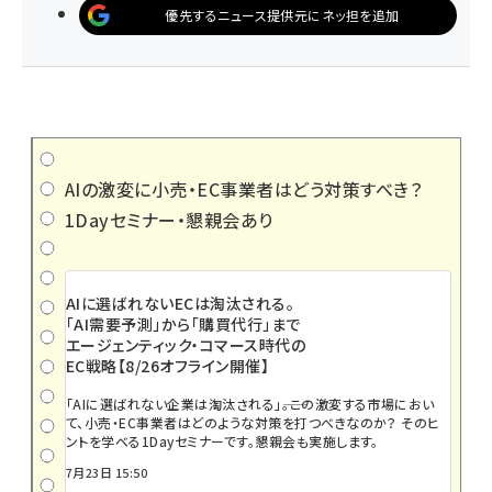
優先するニュース提供元にネッ担を追加
AIの激変に小売・EC事業者はどう対策すべき？
1Dayセミナー・懇親会あり
AIに選ばれないECは淘汰される。
「AI需要予測」から「購買代行」まで
エージェンティック・コマース時代の
EC戦略【8/26オフライン開催】
「AIに選ばれない企業は淘汰される」――。この激変する市場におい
て、小売・EC事業者はどのような対策を打つべきなのか？ そのヒ
ントを学べる1Dayセミナーです。懇親会も実施します。
7月23日 15:50