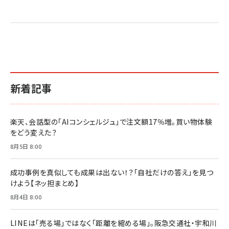
売れ筋ランキング
グ
更新日時：2026/06/26 19:05
更新日時：2026/06/26 19:05
更新日時：2026/06/26 19:05
2億円を売り上げたプロが教える note×AI 最強の
anan(アンアン)2026/07/01号 No.2501[魅せる
ベインキャピタル 企業価値向上力の秘密
副業
カラダ2026／宮舘涼太]
￥2,640
￥1,870
￥880
イシューからはじめよ［改訂版］――知的生産の「シンプ
小さな会社は戦略が9割
anan(アンアン)2026/06/24号 No.2500増刊
ルな本質」
スペシャルエディション[王道エンタメの矜持／
￥1,980
新着記事
BTS]
￥2,200
￥1,100
ドリルを売るには穴を売れ
経営メモ 16年の起業家人生で得た知見
楽天、会話型の「AIコンシェルジュ」で注文額17％増。買い物体験
anan(アンアン)2026/07/08号 No.2502[2026
￥1,815
￥2,750
をどう変えた？
年後半、あなたの恋と運命／山田涼介]
￥880
8月5日 8:00
Brand Shift(ブランド・シフト): 「信頼」で選ばれ
影響力の武器［新版］：人を動かす七つの原理
る時代の成長戦略
￥3,190
ママ投資家が育休中に１億貯めた株式投資
成功事例を真似しても成果は出ない！？「自社だけの答え」を見つ
￥2,420
￥1,870
けよう【ネッ担まとめ】
フィードバック経営 「沈黙の組織」から「高め合う
8月4日 8:00
マーケティングの真実 P&G・グリコで学んだ失敗
組織」へ
と成長の法則
組織の成果を最大化する ルールのデザイン
￥3,080
￥2,200
LINEは「売る場」ではなく「距離を縮める場」。阪急交通社・宇和川
￥1,980