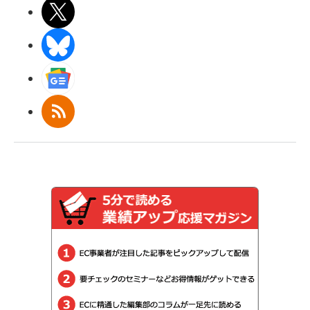
X(エックス)
BlueSky
Googleニュース
RSS