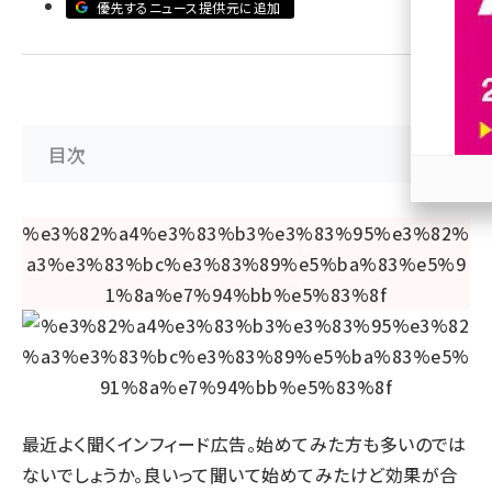
優先するニュース提供元に追加
revico (737)
目次
参加
最近よく聞くインフィード広告。始めてみた方も多いのでは
ないでしょうか。良いって聞いて始めてみたけど効果が合