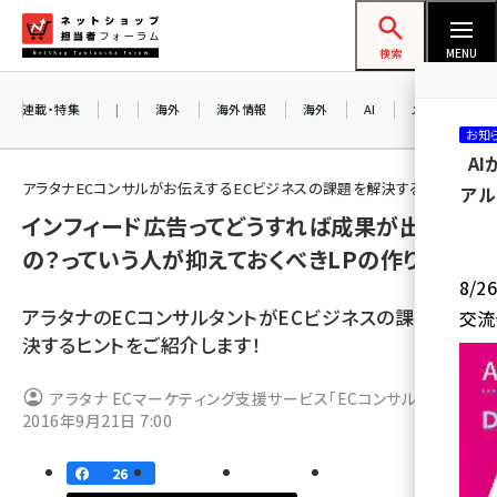
メ
ネットショップ担当者フォーラム
イ
検索
MENU
ン
コ
連載・特集
|
海外
海外情報
海外
AI
メタバース
お知
ン
A
テ
アラタナECコンサルがお伝えするECビジネスの課題を解決するヒント
アル
ン
インフィード広告ってどうすれば成果が出る
ツ
amazon (2232)
の？っていう人が抑えておくべきLPの作り方
に
8/
yahoo (1894)
移
アラタナのECコンサルタントがECビジネスの課題を解
交流
動
楽天 (1863)
決するヒントをご紹介します！
ecbeing (1203)
アラタナ ECマーケティング支援サービス「ECコンサル」
アスクル (1112)
2016年9月21日 7:00
base (1068)
26
ビィ・フォアード (768)