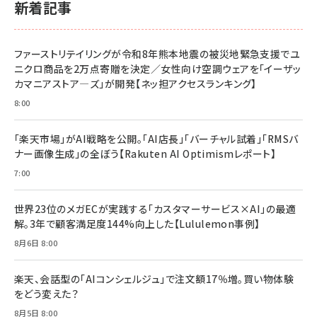
￥1,980
新着記事
BTS]
￥2,200
￥1,100
ドリルを売るには穴を売れ
経営メモ 16年の起業家人生で得た知見
ファーストリテイリングが令和8年熊本地震の被災地緊急支援でユ
anan(アンアン)2026/07/08号 No.2502[2026
￥1,815
￥2,750
ニクロ商品を2万点寄贈を決定／女性向け空調ウェアを「イーザッ
年後半、あなたの恋と運命／山田涼介]
カマニアストア―ズ」が開発【ネッ担アクセスランキング】
￥880
Brand Shift(ブランド・シフト): 「信頼」で選ばれ
影響力の武器［新版］：人を動かす七つの原理
8:00
る時代の成長戦略
￥3,190
ママ投資家が育休中に１億貯めた株式投資
￥2,420
￥1,870
「楽天市場」がAI戦略を公開。「AI店長」「バーチャル試着」「RMSバ
ナー画像生成」の全ぼう【Rakuten AI Optimismレポート】
フィードバック経営 「沈黙の組織」から「高め合う
マーケティングの真実 P&G・グリコで学んだ失敗
組織」へ
と成長の法則
7:00
組織の成果を最大化する ルールのデザイン
￥3,080
￥2,200
￥1,980
世界23位のメガECが実践する「カスタマーサービス×AI」の最適
解。3年で顧客満足度144%向上した【Lululemon事例】
Amazonランキングをもっと見る
Amazonランキングをもっと見る
8月6日 8:00
Amazonランキングをもっと見る
楽天、会話型の「AIコンシェルジュ」で注文額17％増。買い物体験
をどう変えた？
8月5日 8:00