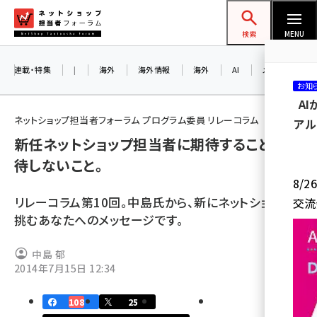
メ
ネットショップ担当者フォーラム
イ
検索
MENU
ン
コ
連載・特集
|
海外
海外情報
海外
AI
メタバース
お知
ン
A
テ
ネットショップ担当者フォーラム プログラム委員 リレーコラム
アル
ン
新任ネットショップ担当者に期待すること、期
ツ
amazon (2249)
待しないこと。
に
8/
yahoo (1901)
移
リレーコラム第10回。中島氏から、新にネットショップに
交流
動
楽天 (1871)
挑むあなたへのメッセージです。
ecbeing (1207)
中島 郁
アスクル (1119)
2014年7月15日 12:34
base (1077)
108
25
ビィ・フォアード (773)