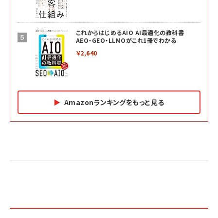
これからはじめるAIO AI最適化の教科書
AEO・GEO・LLMOがこれ1冊でわかる
￥2,640
Amazonランキングをもっと見る
Amazon マーケティング・セールス全般関連書籍 の
Amazon ビジネス・経済関連書籍 の売れ筋ランキン
Amazon 経営戦略関連書籍 の売れ筋ランキング
売れ筋ランキング
グ
更新日時：2026/06/26 19:05
更新日時：2026/06/26 19:05
更新日時：2026/06/26 19:05
2億円を売り上げたプロが教える note×AI 最強の
anan(アンアン)2026/07/01号 No.2501[魅せる
ベインキャピタル 企業価値向上力の秘密
副業
カラダ2026／宮舘涼太]
￥2,640
￥1,870
￥880
イシューからはじめよ［改訂版］――知的生産の「シンプ
小さな会社は戦略が9割
anan(アンアン)2026/06/24号 No.2500増刊
ルな本質」
スペシャルエディション[王道エンタメの矜持／