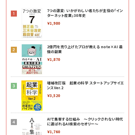
7つの激変: いかがわしい者たちが主役の「イン
ターネット産業」30年史
￥1,980
2億円を売り上げたプロが教える note×AI 最
強の副業
￥1,870
増補改訂版 起業の科学 スタートアップサイエ
ンスVer.2
￥3,520
AIで集客する仕組み ～クリックされない時代
に選ばれるAI検索のセオリー～
￥1,760