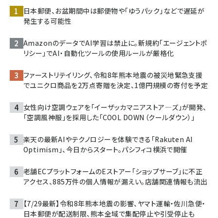
日本郵便、お盆期間中は郵便物や「ゆうパック」などで遅延が
発生する可能性
AmazonのデータでAI学習は禁止に。新規約「エージェントポ
リシー」でAI・自動化ツールの使用ルールが厳格化
ファーストリテイリング、令和8年熊本地震の被災地緊急支援
でユニクロ商品を2万点寄贈を決定、1億円規模の寄付を予定
女性向け空調ウェアを「イーザッカマニアストア―ズ」が開発、
「空調風神服」を採用した「COOL DOWN（クールダウン）」
楽天の最新AIやテクノロジーを体験できる「Rakuten AI
Optimism」、今日からスタート。パシフィコ横浜で開催
老舗ECプラットフォームのEストアー「ショップサーブ」に不正
アクセス、885万件の個人情報が漏えい。店舗関連情報も流出
【7/29最新】令和8年熊本地震の影響、ヤマト運輸・佐川急便・
日本郵便が配送制限、熊本全域で集配停止や引受停止も