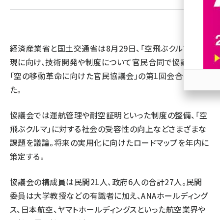
revico (744)
経済産業省と国土交通省は8月29日、「空飛ぶクルマ」の実
現に向け、技術開発や制度について官民合同で協議する
「空の移動革命に向けた官民協議会」の第1回会合を開い
た。
参加
協議会では運航管理や耐空証明といった制度の整備、「空
飛ぶクルマ」に対する社会の受容性の向上などさまざまな
課題を議論。将来の実用化に向けたロードマップを年内に
策定する。
協議会の構成員は民間21人、政府6人の合計27人。民間
委員は大学教授などの有識者に加え、ANAホールディング
ス、日本航空、ヤマトホールディングスといった航空業界や