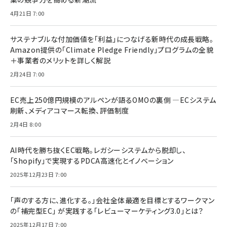
4月21日 7:00
サステナブルな付加価値を「利益」につなげる新時代の成長戦略。
Amazon提供の「Climate Pledge Friendly」プログラムの全貌
＋事業者のメリットを詳しく解説
2月24日 7:00
EC売上250億円規模のアルペンが語るOMOの裏側 ―ECシステム
刷新、メディアコマース転換、評価制度
2月4日 8:00
AI時代を勝ち抜くEC戦略。レガシーシステムから脱却し、
「Shopify」で実現するPDCA高速化とイノベーション
2025年12月23日 7:00
「声のする方に、進化する。」会社全体最適を目標とするワークマン
の「補完型EC」 が実践する「レビューマーケティング3.0」とは？
2025年12月17日 7:00