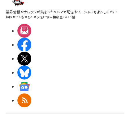
業界情報やナレッジが詰まったメルマガ配信やソーシャルもよろしくです！
姉妹サイトもぜひ：
ネッ担お悩み相談室
・
Web担
メルマガ
Facebook
X(エックス)
BlueSky
Googleニュース
RSS