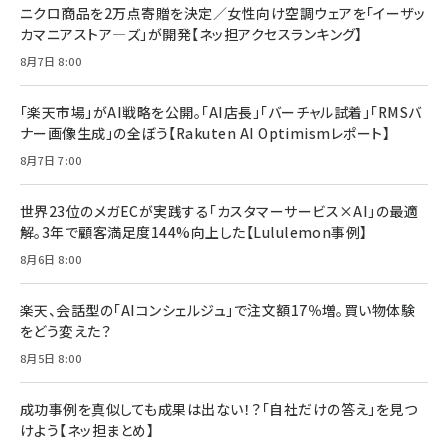
ニクロ商品を2万点寄贈を決定／女性向け空調ウェアを「イーザッ
カマニアストア―ズ」が開発【ネッ担アクセスランキング】
8月7日 8:00
「楽天市場」がAI戦略を公開。「AI店長」「バーチャル試着」「RMSバ
ナー画像生成」の全ぼう【Rakuten AI Optimismレポート】
8月7日 7:00
世界23位のメガECが実践する「カスタマーサービス×AI」の最適
解。3年で顧客満足度144%向上した【Lululemon事例】
8月6日 8:00
楽天、会話型の「AIコンシェルジュ」で注文額17％増。買い物体験
をどう変えた？
8月5日 8:00
成功事例を真似しても成果は出ない！？「自社だけの答え」を見つ
けよう【ネッ担まとめ】