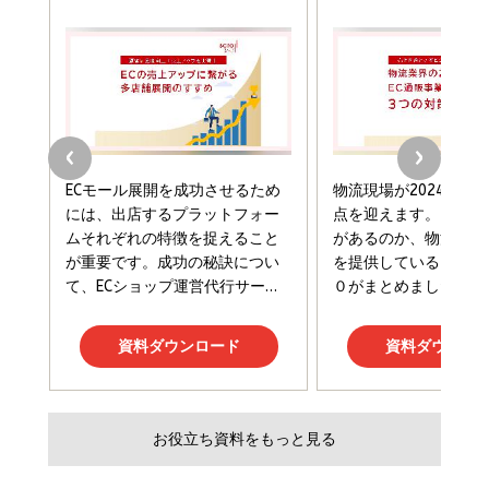
￥880
Brand Shift(ブランド・シフト): 「信頼」で選ばれ
影響力の武器［新版］：人を動かす七つの原理
る時代の成長戦略
￥3,190
ママ投資家が育休中に１億貯めた株式投資
￥2,420
￥1,870
フィードバック経営 「沈黙の組織」から「高め合う
マーケティングの真実 P&G・グリコで学んだ失敗
組織」へ
と成長の法則
組織の成果を最大化する ルールのデザイン
￥3,080
￥2,200
￥1,980
Amazonランキングをもっと見る
Amazonランキングをもっと見る
Amazonランキングをもっと見る