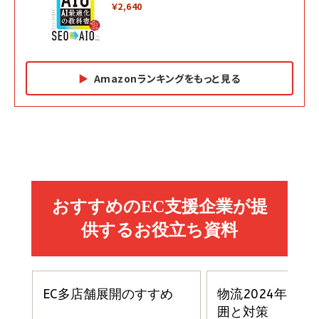
￥2,640
Amazonランキングをもっと見る
Amazon マーケティング・セールス全般関連書籍 の
Amazon ビジネス・経済関連書籍 の売れ筋ランキン
Amazon 経営戦略関連書籍 の売れ筋ランキング
売れ筋ランキング
グ
更新日時：2026/06/26 19:05
更新日時：2026/06/26 19:05
更新日時：2026/06/26 19:05
2億円を売り上げたプロが教える note×AI 最強の
anan(アンアン)2026/07/01号 No.2501[魅せる
ベインキャピタル 企業価値向上力の秘密
副業
カラダ2026／宮舘涼太]
￥2,640
￥1,870
￥880
イシューからはじめよ［改訂版］――知的生産の「シンプ
小さな会社は戦略が9割
anan(アンアン)2026/06/24号 No.2500増刊
ルな本質」
スペシャルエディション[王道エンタメの矜持／
￥1,980
BTS]
￥2,200
￥1,100
ドリルを売るには穴を売れ
経営メモ 16年の起業家人生で得た知見
anan(アンアン)2026/07/08号 No.2502[2026
￥1,815
￥2,750
年後半、あなたの恋と運命／山田涼介]