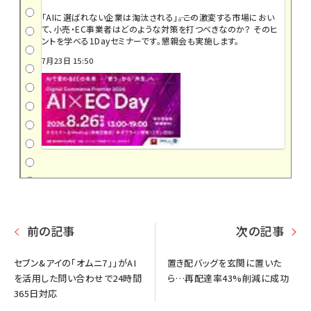
「AIに選ばれない企業は淘汰される」――。この激変する市場におい
て、小売・EC事業者はどのような対策を打つべきなのか？ そのヒ
ントを学べる1Dayセミナーです。懇親会も実施します。
7月23日 15:50
前の記事
次の記事
セブン&アイの「オムニ7」」がAI
置き配バッグを玄関に置いた
を活用した問い合わせで24時間
ら…再配達率43%削減に成功
365日対応