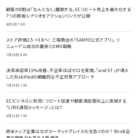
顧客の8割は「なんとなく」離脱する。ECリピート売上を最大化する
7つの鉄板シナリオをアクションリンクが公開
8月3日 7:00
ストア評価2.5→3.8へ！ 三陽商会の「SANYO公式アプリ」、リ
ニューアル成功の裏側とOMO戦略
7月29日 8:00
決済承認率15%改善、不正率ほぼゼロを実現。「and ST」が導入
したRiskifiedの網羅的な不正対策アプローチ
7月14日 7:00
ECビジネスに有効！ リピート促進や顧客満足度向上に直結する
「LINE通知メッセージ」とは？
6月22日 7:00
欧米トップ企業はなぜマーケットプレイス化を急ぐのか？ BtoB企
業の競争力を高める新潮流