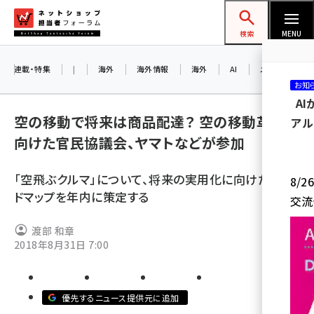
メ
ネットショップ担当者フォーラム
イ
検索
MENU
ン
コ
連載・特集
|
海外
海外情報
海外
AI
メタバース
お知
ン
A
テ
空の移動で将来は商品配達？ 空の移動革命に
アル
ン
向けた官民協議会、ヤマトなどが参加
ツ
amazon (2259)
に
「空飛ぶクルマ」について、将来の実用化に向けたロー
8/
yahoo (1908)
移
ドマップを年内に策定する
交流
動
楽天 (1874)
渡部 和章
ecbeing (1211)
2018年8月31日 7:00
アスクル (1122)
base (1083)
優先するニュース提供元に追加
ビィ・フォアード (778)