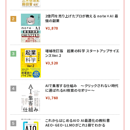
2億円を売り上げたプロが教える note×AI 最
強の副業
￥1,870
増補改訂版 起業の科学 スタートアップサイエ
ンスVer.2
￥3,520
AIで集客する仕組み ～クリックされない時代
に選ばれるAI検索のセオリー～
￥1,760
これからはじめるAIO AI最適化の教科書
AEO・GEO・LLMOがこれ1冊でわかる