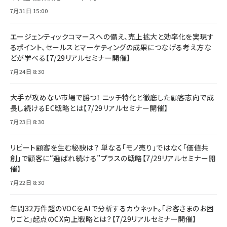
7月31日 15:00
エージェンティックコマースへの備え、売上拡大と効率化を実現す
るポイント、セールスとマーケティングの成果につなげる考え方な
どが学べる【7/29リアルセミナー開催】
7月24日 8:30
大手が攻めない市場で勝つ！ ニッチ特化と徹底した顧客志向で成
長し続けるEC戦略とは【7/29リアルセミナー開催】
7月23日 8:30
リピート顧客を生む秘訣は？ 単なる「モノ売り」ではなく「価値共
創」で顧客に“選ばれ続ける”プラスの戦略【7/29リアルセミナー開
催】
7月22日 8:30
年間32万件超のVOCをAIで分析するカウネット。「お客さまのお困
りごと」起点のCX向上戦略とは？【7/29リアルセミナー開催】