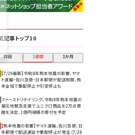
base (1075)
ビィ・フォアード (773)
revico (739)
気記事トップ10
昨日
1週間
1か月
【7/29最新】令和8年熊本地震の影響、ヤマ
ト運輸・佐川急便・日本郵便が配送制限、熊
本全域で集配停止や引受停止も
ファーストリテイリング、令和8年熊本地震の
被災地緊急支援でユニクロ商品を2万点寄
贈を決定、1億円規模の寄付を予定
【熊本地震の影響】ヤマト運輸、佐川急便、日
本郵便で配送遅延や集配停止が発生（7/28