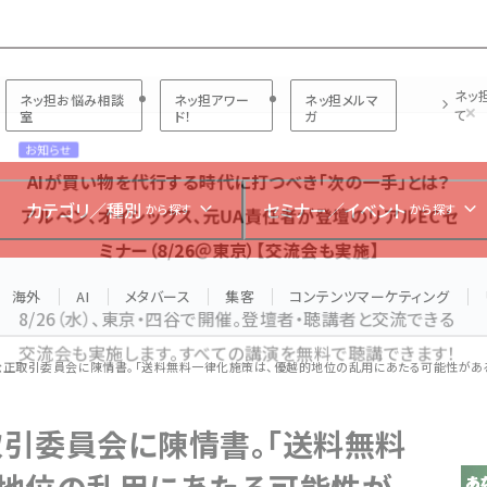
プ担当者フォーラム
ネッ
ネッ担お悩み相談
ネッ担アワー
ネッ担メルマ
て
室
ド！
ガ
お知らせ
AIが買い物を代行する時代に打つべき「次の一手」とは？
カテゴリ／種別
セミナー／イベント
から探す
から探す
アルペン、オイシックス、元UA責任者が登壇のリアルECセ
ミナー（8/26＠東京）【交流会も実施】
海外
AI
メタバース
集客
コンテンツマーケティング
8/26（水）、東京・四谷で開催。登壇者・聴講者と交流できる
交流会も実施します。すべての講演を無料で聴講できます！
公正取引委員会に陳情書。「送料無料一律化施策は、優越的地位の乱用にあたる可能性があ
引委員会に陳情書。「送料無料