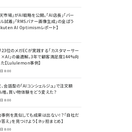
天市場」がAI戦略を公開。「AI店長」「バー
ャル試着」「RMSバナー画像生成」の全ぼう
akuten AI Optimismレポート】
界23位のメガECが実践する「カスタマーサー
ス×AI」の最適解。3年で顧客満足度144%向
た【Lululemon事例】
日 8:00
天、会話型の「AIコンシェルジュ」で注文額
7％増。買い物体験をどう変えた？
日 8:00
功事例を真似しても成果は出ない！？「自社だ
の答え」を見つけよう【ネッ担まとめ】
日 8:00