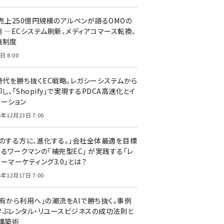
C売上250億円規模のアルペンが語るOMOの
側 ―ECシステム刷新、メディアコマース転換、
価制度
日 8:00
I時代を勝ち抜くEC戦略。レガシーシステムから
し、「Shopify」で実現するPDCA高速化とイ
ベーション
5年12月23日 7:00
声のする方に、進化する。」会社全体最適を目標
するワークマンの「補完型EC」 が実践する「レ
ーマーケティング3.0」とは？
5年12月17日 7:00
所有から利用へ」の潮流をAIで勝ち抜く。事例
学ぶレンタル・リユースビジネスの成功法則と
C構築術