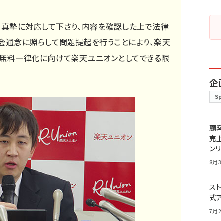
真摯に対応して下さり、内容を確認した上で法律
社会通念に照らして問題提起を行うことにより、楽天
料無料一律化に向けて楽天ユニオンとしてできる限
企
S
顧
売
ン
8月3
スト
式
7月2