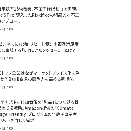
済承認率15%改善、不正率ほぼゼロを実現。
nd ST」が導入したRiskifiedの網羅的な不正
策アプローチ
4日 7:00
Cビジネスに有効！ リピート促進や顧客満足度
上に直結する「LINE通知メッセージ」とは？
2日 7:00
米トップ企業はなぜマーケットプレイス化を急
のか？ BtoB企業の競争力を高める新潮流
1日 7:00
ステナブルな付加価値を「利益」につなげる新
の成長戦略。Amazon提供の「Climate
edge Friendly」プログラムの全貌＋事業者
メリットを詳しく解説
4日 7:00