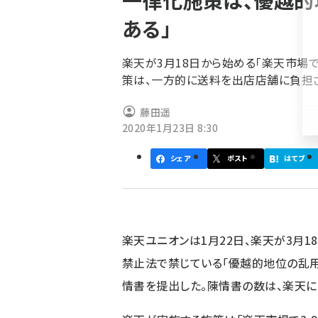
一律化施策は、優越
く
ある」
ず
楽天が3月18日から始める「楽天市場で
策は、一方的に送料を出店店舗に負担
藤田遥
2020年1月23日 8:30
シェア
ポスト
はてブ
楽天ユニオンは1月22日、楽天が3月
禁止法で禁じている「優越的地位の乱
情書を提出した。陳情書の数は、楽天に出