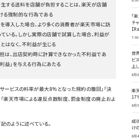
8:00
に発生する送料を店舗が負担することは、楽天が店舗
ける強制的な行為である
「楽
チ
を導入した場合、より多くの消費者が楽天市場に訪
【R
なっている。しかし実際の店舗で試算した場合、利益が
7:00
ことはなく、不利益が生じる
世
担は、出店契約時に計算できなかった不利益であ
ビ
不利益」を与える行為にあたる
上し
8月6
トサービスの料率が最大8%となった規約の撤回」「決
楽
1
」「楽天市場による違反点数制度、罰金制度の廃止およ
8月5
成
記のように述べている。
け
8月4