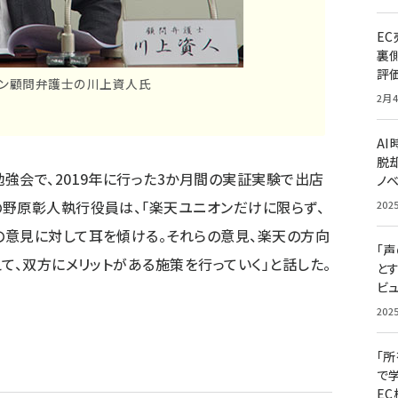
E
裏
評
ン顧問弁護士の川上資人氏
2月4
A
脱却
強会で、2019年に行った3か月間の実証実験で出店
ノ
野原彰人執行役員は、「楽天ユニオンだけに限らず、
202
の意見に対して耳を傾ける。それらの意見、楽天の方向
「
て、双方にメリットがある施策を行っていく」と話した。
と
ビュ
202
「
で
E