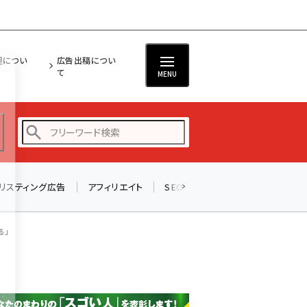
担につい
広告出稿につい
て
MENU
リスティング広告
アフィリエイト
SEO
メール
ソーシャル
amazon (2247)
yahoo (1901)
る」
楽天 (1871)
ecbeing (1207)
アスクル (1119)