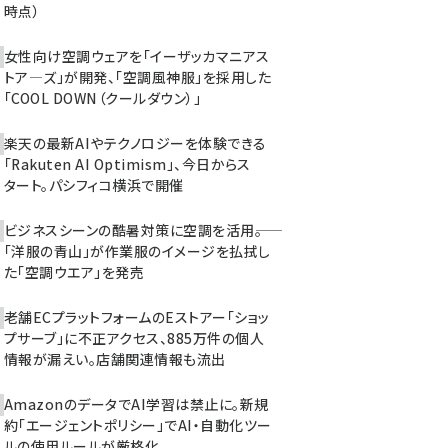
時点）
女性向け空調ウェアを「イーザッカマニアス
トア―ズ」が開発、「空調風神服」を採用した
「COOL DOWN（クールダウン）」
楽天の最新AIやテクノロジーを体験できる
「Rakuten AI Optimism」、今日からス
タート。パシフィコ横浜で開催
ビジネスシーンの酷暑対策に空調を活用――。
「洋服の青山」が作業服のイメージを払拭し
た「空調ウエア」を発売
老舗ECプラットフォームのEストアー「ショッ
プサーブ」に不正アクセス、885万件の個人
情報が漏えい。店舗関連情報も流出
AmazonのデータでAI学習は禁止に。新規
約「エージェントポリシー」でAI・自動化ツー
ルの使用ルールが厳格化