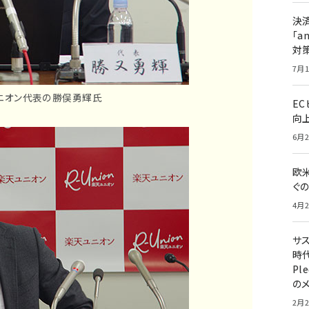
決
「a
対
7月1
ニオン代表の勝俣勇輝氏
E
向
6月2
欧
ぐ
4月2
サ
時代
Pl
の
2月2