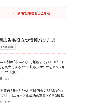
新着記事をもっと見る
画広告も役立つ情報バッチリ！
ponsored
客の8割は「なんとなく」離脱する。ECリピート
上を最大化する7つの鉄板シナリオをアクショ
リンクが公開
日 7:00
ア評価2.5→3.8へ！ 三陽商会の「SANYO公
アプリ」、リニューアル成功の裏側とOMO戦略
9日 8:00