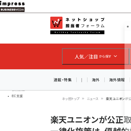
メ
イ
EC担当者
ネットショッ
ン
Web担当者
コ
製品導入
ン
企業IT
ソフト開発
テ
IoT・AI
人気／注目
から探す
ン
DCクラウド
研究・調査
ツ
エネルギー
に
連載・特集
|
海外
海外情報
ドローン
移
教育講座
EC支援
動
ネッ担トップ
ニュース
楽天ユニオンが
パ
楽天ユニオンが公正取
ン