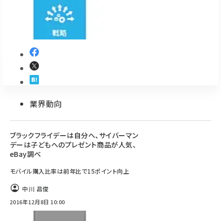
revico (737)
業界動向
参加登録はこちら↑
ブラックフライデーは自分へ、サイバーマン
デーは子どもへのプレゼント商品が人気、
eBay調べ
モバイル購入比率は前年比で15ポイント向上
中川 昌俊
2016年12月8日 10:00