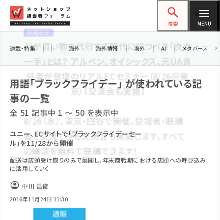
メ
ネットショップ担当者フォーラム
イ
検索
MENU
ン
お知らせ
コ
連載・特集
|
海外
海外情報
海外
AI
メタバース
AIが買い物を代行する時代に打つべき「次の
ン
一手」とは？ アルペン、オイシックス、元UA責
テ
用語「ブラックフライデー」 が使われている記
任者が登壇のリアルECセミナー（8/26＠東
ン
京）【交流会も実施】
事の一覧
ツ
amazon (2232)
全 51 記事中 1 ～ 50 を表示中
に
8/26（水）、東京・四谷で開催。登壇者・聴講
yahoo (1894)
移
ユニー、ECサイトで「ブラックフライデーセー
者と交流できる交流会も実施します。すべて
ル」を11/28から開催
動
楽天 (1863)
の講演を無料で聴講できます！
配送は店頭受け取りのみで展開し、年末商戦期における店頭への呼び込み
ecbeing (1203)
に活用していく
アスクル (1112)
中川 昌俊
2016年11月24日 11:30
base (1068)
ビィ・フォアード (768)