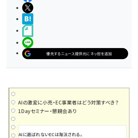
ポストする
>ブクマする
noteで書く
LINEで送る
優先するニュース提供元にネッ担を追加
AIの激変に小売・EC事業者はどう対策すべき？
1Dayセミナー・懇親会あり
AIに選ばれないECは淘汰される。