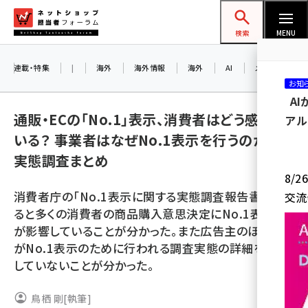
メ
ネットショップ担当者フォーラム
イ
検索
MENU
ン
コ
連載・特集
|
海外
海外情報
海外
AI
メタバース
お知
ン
A
テ
通販・ECの「No.1」表示、消費者はどう感じて
アル
ン
いる？ 事業者はなぜNo.1表示を行うのか？
ツ
amazon (2247)
実態調査まとめ
に
8/
yahoo (1901)
移
消費者庁の「No.1表示に関する実態調査報告書」によ
交流
動
楽天 (1871)
ると多くの消費者の商品購入意思決定にNo.1表示類
が影響していることが分かった。また広告主のほとんど
ecbeing (1207)
がNo.1表示のために行われる調査実態の詳細を把握
アスクル (1119)
していないことが分かった。
base (1075)
鳥栖 剛
[執筆]
ビィ・フォアード (773)