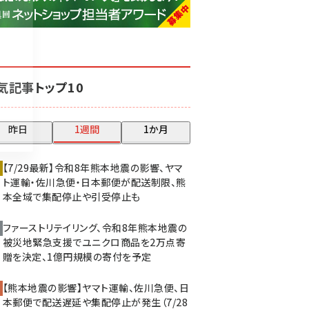
base (1074)
ビィ・フォアード (773)
revico (739)
気記事トップ10
昨日
1週間
1か月
【7/29最新】令和8年熊本地震の影響、ヤマ
ト運輸・佐川急便・日本郵便が配送制限、熊
本全域で集配停止や引受停止も
ファーストリテイリング、令和8年熊本地震の
被災地緊急支援でユニクロ商品を2万点寄
贈を決定、1億円規模の寄付を予定
【熊本地震の影響】ヤマト運輸、佐川急便、日
本郵便で配送遅延や集配停止が発生（7/28