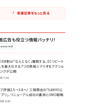
新着記事をもっと見る
画広告も役立つ情報バッチリ！
ponsored
客の8割は「なんとなく」離脱する。ECリピート
上を最大化する7つの鉄板シナリオをアクショ
リンクが公開
日 7:00
ア評価2.5→3.8へ！ 三陽商会の「SANYO公
アプリ」、リニューアル成功の裏側とOMO戦略
9日 8:00