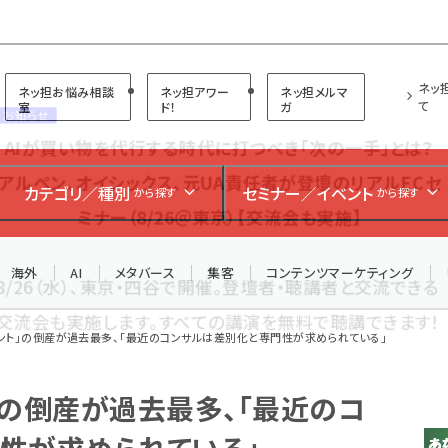
プ担当者フォーラム
ネッ
ネッ担お悩み相談
ネッ担アワー
ネッ担メルマ
て
室
ド！
ガ
お知らせ
AIが買い物を代行する時代に打つべき「次の一手」とは？
カテゴリ／種別
セミナー／イベント
から探す
から探す
アルペン、オイシックス、元UA責任者が登壇のリアルECセ
ミナー（8/26＠東京）【交流会も実施】
海外
AI
メタバース
集客
コンテンツマーケティング
8/26（水）、東京・四谷で開催。登壇者・聴講者と交流できる
交流会も実施します。すべての講演を無料で聴講できます！
ント」の倒産が過去最多、「最近のコンサルは差別化と専門性が求められている」
」の倒産が過去最多、「最近のコ