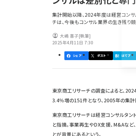
ンサルは差別化と専門
く
ず
集計開始以降、2024年度は経営コン
チは、今後もコンサル業界の生き残り競
大嶋 喜子
[執筆]
2025年4月11日 7:30
シェア
ポスト
はてブ
東京商工リサーチの調査によると、20
3.4％増の151件となり、2005年の
東京商工リサーチは経営コンサルタン
と指摘。事業再生やDX支援、M&Aな
とが背景にあるという。