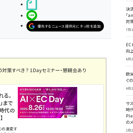
noteで書く
決
LINEで送る
「a
対
優先するニュース提供元にネッ担を追加
7月1
E
向
6月2
う対策すべき？ 1Dayセミナー・懇親会あり
欧
ぐ
4月2
れる。
」まで
サ
ス時代の
時代
Pl
】
の
。この激変す
2月2