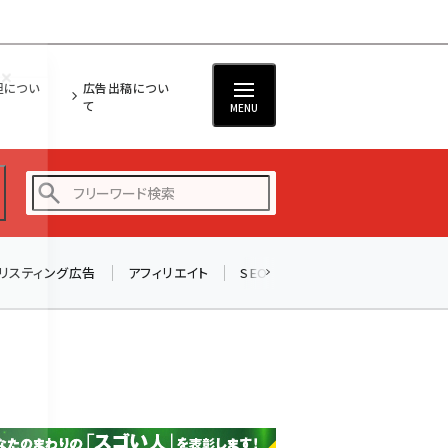
担につい
広告出稿につい
て
MENU
リスティング広告
アフィリエイト
SEO
メール
ソーシャル
amazon (2247)
yahoo (1900)
楽天 (1871)
ecbeing (1207)
アスクル (1119)