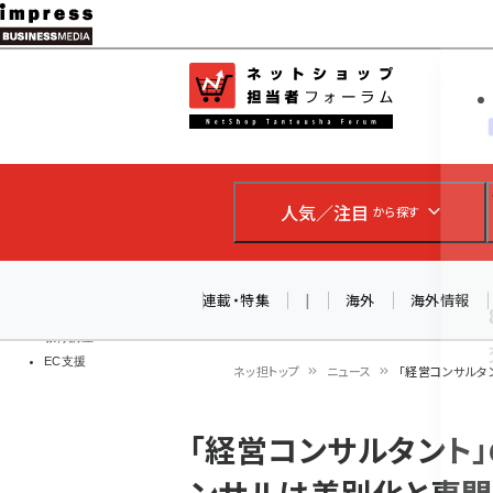
メ
イ
EC担当者
ネットショッ
ン
Web担当者
コ
製品導入
ン
企業IT
ソフト開発
テ
IoT・AI
人気／注目
から探す
ン
DCクラウド
研究・調査
ツ
エネルギー
に
連載・特集
|
海外
海外情報
ドローン
移
教育講座
EC支援
動
ネッ担トップ
ニュース
「経営コンサルタ
パ
「経営コンサルタント
ン