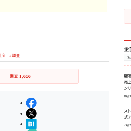
企
倒産
#調査
S
顧
調査
1,616
売
ン
8月3
シェアする
スト
ポストする
式
>ブクマする
7月2