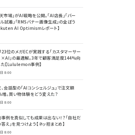
天市場」がAI戦略を公開。「AI店長」「バー
ャル試着」「RMSバナー画像生成」の全ぼう
akuten AI Optimismレポート】
界23位のメガECが実践する「カスタマーサー
ス×AI」の最適解。3年で顧客満足度144%向
た【Lululemon事例】
日 8:00
天、会話型の「AIコンシェルジュ」で注文額
7％増。買い物体験をどう変えた？
日 8:00
功事例を真似しても成果は出ない！？「自社だ
の答え」を見つけよう【ネッ担まとめ】
日 8:00