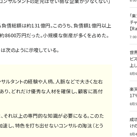
コンサルタントの足元はぜい弱な企業が少なくない」
8:00
「楽
チ
る負債総額は約131億円。このうち、負債額1億円以上
【R
は約8600万円だった。小規模な倒産が多くを占めた。
7:00
は次のように示唆している。
世
ビ
上し
8月6
ンサルタントの経験や人柄、人脈などで大きく左右
楽
あり、どれだけ優秀な人材を確保し、顧客に高付
1
8月5
、それ以上の専門的な知識が必要になる。このた
成
加速し、特色を打ち出せないコンサルの淘汰（とう
け
8月4