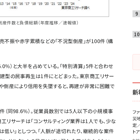
倒産件数と負債総額（年度推移／速報値）
売不振や赤字累積などの「不況型倒産」が100件（構
6.0％）と大半を占めている。「特別清算」5件と合わせ
方、再建型の民事再生は1件にとどまった。東京商工リサー
や倒産により信用を失墜すると、再建が非常に困難で
新
件（同98.6％）。従業員数別では5人以下の小規模事
フ
災
京商工リサーチは「コンサルティング業界は1人でも、少な
定
は低い」としつつ、「人脈が途切れたり、継続的な案件
ト