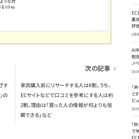
のような対
る1Day
E
裏
評
2月4
A
脱却
ノ
次の記事
202
ざす
家具購入前にリサーチする人は6割。うち、
「
と
」の
ECサイトなどで口コミを参考にする人は約
ビュ
2割。理由は「買った人の情報が何よりも信
202
頼できる」など
「
で
E