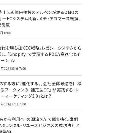
C売上250億円規模のアルペンが語るOMOの
側 ―ECシステム刷新、メディアコマース転換、
価制度
日 8:00
I時代を勝ち抜くEC戦略。レガシーシステムから
し、「Shopify」で実現するPDCA高速化とイ
ベーション
5年12月23日 7:00
声のする方に、進化する。」会社全体最適を目標
するワークマンの「補完型EC」 が実践する「レ
ーマーケティング3.0」とは？
5年12月17日 7:00
所有から利用へ」の潮流をAIで勝ち抜く。事例
学ぶレンタル・リユースビジネスの成功法則と
C構築術