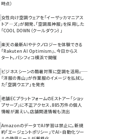
時点）
女性向け空調ウェアを「イーザッカマニアス
トア―ズ」が開発、「空調風神服」を採用した
「COOL DOWN（クールダウン）」
楽天の最新AIやテクノロジーを体験できる
「Rakuten AI Optimism」、今日からス
タート。パシフィコ横浜で開催
ビジネスシーンの酷暑対策に空調を活用――。
「洋服の青山」が作業服のイメージを払拭し
た「空調ウエア」を発売
老舗ECプラットフォームのEストアー「ショッ
プサーブ」に不正アクセス、885万件の個人
情報が漏えい。店舗関連情報も流出
AmazonのデータでAI学習は禁止に。新規
約「エージェントポリシー」でAI・自動化ツー
ルの使用ルールが厳格化