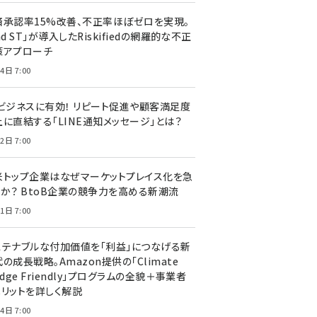
済承認率15%改善、不正率ほぼゼロを実現。
nd ST」が導入したRiskifiedの網羅的な不正
策アプローチ
4日 7:00
Cビジネスに有効！ リピート促進や顧客満足度
上に直結する「LINE通知メッセージ」とは？
2日 7:00
米トップ企業はなぜマーケットプレイス化を急
のか？ BtoB企業の競争力を高める新潮流
1日 7:00
ステナブルな付加価値を「利益」につなげる新
の成長戦略。Amazon提供の「Climate
edge Friendly」プログラムの全貌＋事業者
メリットを詳しく解説
4日 7:00