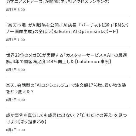
カマニアストア―ズ」が開発【ネッ担アクセスランキング】
￥880
Brand Shift(ブランド・シフト): 「信頼」で選ばれ
影響力の武器［新版］：人を動かす七つの原理
8月7日 8:00
る時代の成長戦略
￥3,190
ママ投資家が育休中に１億貯めた株式投資
￥2,420
￥1,870
「楽天市場」がAI戦略を公開。「AI店長」「バーチャル試着」「RMSバ
ナー画像生成」の全ぼう【Rakuten AI Optimismレポート】
フィードバック経営 「沈黙の組織」から「高め合う
マーケティングの真実 P&G・グリコで学んだ失敗
組織」へ
と成長の法則
8月7日 7:00
組織の成果を最大化する ルールのデザイン
￥3,080
￥2,200
￥1,980
世界23位のメガECが実践する「カスタマーサービス×AI」の最適
解。3年で顧客満足度144%向上した【Lululemon事例】
Amazonランキングをもっと見る
Amazonランキングをもっと見る
8月6日 8:00
Amazonランキングをもっと見る
楽天、会話型の「AIコンシェルジュ」で注文額17％増。買い物体験
をどう変えた？
8月5日 8:00
成功事例を真似しても成果は出ない！？「自社だけの答え」を見つ
けよう【ネッ担まとめ】
8月4日 8:00