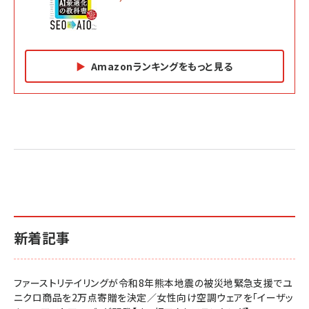
Amazonランキングをもっと見る
Amazon マーケティング・セールス全般関連書籍 の
Amazon ビジネス・経済関連書籍 の売れ筋ランキン
Amazon 経営戦略関連書籍 の売れ筋ランキング
売れ筋ランキング
グ
更新日時：2026/06/26 19:05
更新日時：2026/06/26 19:05
更新日時：2026/06/26 19:05
2億円を売り上げたプロが教える note×AI 最強の
anan(アンアン)2026/07/01号 No.2501[魅せる
ベインキャピタル 企業価値向上力の秘密
副業
カラダ2026／宮舘涼太]
￥2,640
￥1,870
￥880
イシューからはじめよ［改訂版］――知的生産の「シンプ
小さな会社は戦略が9割
anan(アンアン)2026/06/24号 No.2500増刊
ルな本質」
スペシャルエディション[王道エンタメの矜持／
￥1,980
新着記事
BTS]
￥2,200
￥1,100
ドリルを売るには穴を売れ
経営メモ 16年の起業家人生で得た知見
ファーストリテイリングが令和8年熊本地震の被災地緊急支援でユ
anan(アンアン)2026/07/08号 No.2502[2026
￥1,815
￥2,750
ニクロ商品を2万点寄贈を決定／女性向け空調ウェアを「イーザッ
年後半、あなたの恋と運命／山田涼介]