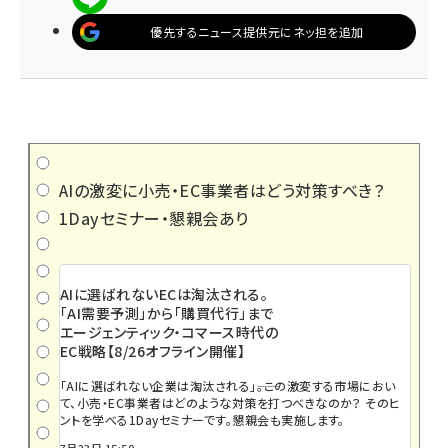
優先するニュース提供元にネッ担を追加
AIの激変に小売・EC事業者はどう対策すべき？
1Dayセミナー・懇親会あり
AIに選ばれないECは淘汰される。
「AI需要予測」から「購買代行」まで
エージェンティック・コマース時代の
EC戦略【8/26オフライン開催】
「AIに選ばれない企業は淘汰される」――。この激変する市場におい
て、小売・EC事業者はどのような対策を打つべきなのか？ そのヒ
ントを学べる1Dayセミナーです。懇親会も実施します。
7月23日 15:50