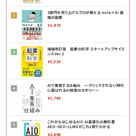
2億円を売り上げたプロが教える note×AI 最
強の副業
￥1,870
増補改訂版 起業の科学 スタートアップサイエ
ンスVer.2
￥3,520
AIで集客する仕組み ～クリックされない時代
に選ばれるAI検索のセオリー～
￥1,760
これからはじめるAIO AI最適化の教科書
AEO・GEO・LLMOがこれ1冊でわかる
￥2,640