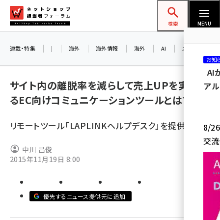
メ
ネットショップ担当者フォーラム
イ
検索
MENU
ン
コ
連載・特集
|
海外
海外情報
海外
AI
メタバース
お知
ン
A
テ
サイト内の離脱率を減らして売上UPを実現す
アル
ン
るEC向けコミュニケーションツールとは?
ツ
amazon (2255)
に
リモートツール「LAPLINKヘルプデスク」を提供
8/
yahoo (1906)
移
交流
動
楽天 (1874)
中川 昌俊
2015年11月19日 8:00
ecbeing (1210)
アスクル (1122)
優先するニュース提供元に追加
base (1081)
ビィ・フォアード (776)