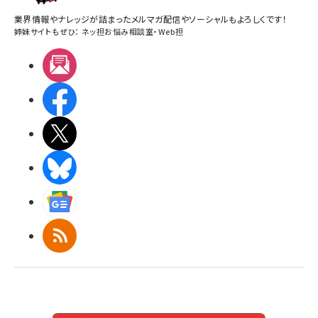
業界情報やナレッジが詰まったメルマガ配信やソーシャルもよろしくです！
姉妹サイトもぜひ：
ネッ担お悩み相談室
・
Web担
メルマガ
Facebook
X(エックス)
BlueSky
Googleニュース
RSS