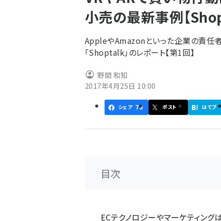
く
小売の最新事例【Shop
ず
AppleやAmazonといった企業の
「Shoptalk」のレポート【第1回】
野間 和知
2017年4月25日 10:00
79
シェア
ポスト
はてブ
目次
ECテクノロジーやマーケティング