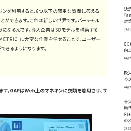
決
エンジンを利用すると、8つ以下の簡単な質問に答える
「a
とができます。これは新しい世界です。バーチャル
対
うになるんです。導入企業は3Dモデルを構築する
7月1
METRIC」に大変な作業を任せることで、ユーザー
E
できるようになります。
向
6月2
欧
ぐ
4月2
ます。
GAPはWeb上のマネキンに衣類を着用させ、サ
サ
時代
Pl
の
2月2