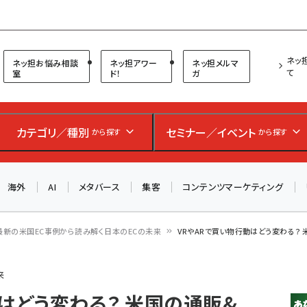
プ担当者フォーラム
ネッ
ネッ担お悩み相談
ネッ担アワー
ネッ担メルマ
て
室
ド！
ガ
お知らせ
AIが買い物を代行する時代に打つべき「次の一手」とは？
カテゴリ／種別
セミナー／イベント
から探す
から探す
アルペン、オイシックス、元UA責任者が登壇のリアルECセ
ミナー（8/26＠東京）【交流会も実施】
海外
AI
メタバース
集客
コンテンツマーケティング
8/26（水）、東京・四谷で開催。登壇者・聴講者と交流できる
交流会も実施します。すべての講演を無料で聴講できます！
最新の米国EC事例から読み解く日本のECの未来
VRやARで買い物行動はどう変わる？ 
来
はどう変わる？ 米国の通販&