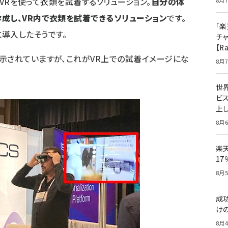
いうVRを使って衣類を試着するソリューション。
自分の体
8月7
成し、VR内で衣類を試着できるソリューション
です。
「楽
導入したそうです。
チ
【R
示されていますが、これがVR上での試着イメージにな
8月7
世
ビ
上し
8月6
楽
1
8月5
成
け
8月4