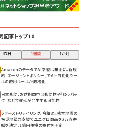
base (1081)
ビィ・フォアード (776)
revico (744)
気記事トップ10
昨日
1週間
1か月
AmazonのデータでAI学習は禁止に。新規
約「エージェントポリシー」でAI・自動化ツー
ルの使用ルールが厳格化
日本郵便、お盆期間中は郵便物や「ゆうパッ
ク」などで遅延が発生する可能性
ファーストリテイリング、令和8年熊本地震の
被災地緊急支援でユニクロ商品を2万点寄
贈を決定、1億円規模の寄付を予定