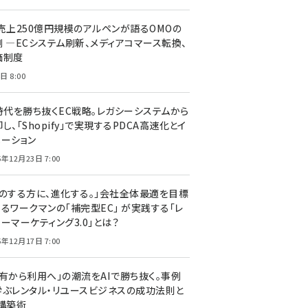
C売上250億円規模のアルペンが語るOMOの
側 ―ECシステム刷新、メディアコマース転換、
価制度
日 8:00
I時代を勝ち抜くEC戦略。レガシーシステムから
し、「Shopify」で実現するPDCA高速化とイ
ベーション
5年12月23日 7:00
声のする方に、進化する。」会社全体最適を目標
するワークマンの「補完型EC」 が実践する「レ
ーマーケティング3.0」とは？
5年12月17日 7:00
所有から利用へ」の潮流をAIで勝ち抜く。事例
学ぶレンタル・リユースビジネスの成功法則と
C構築術