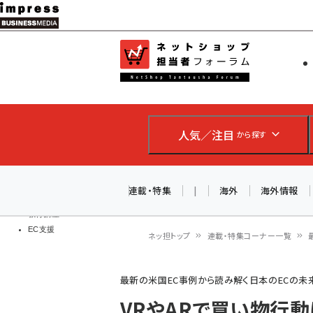
メ
イ
EC担当者
ネットショッ
ン
Web担当者
コ
製品導入
ン
企業IT
ソフト開発
テ
IoT・AI
人気／注目
から探す
ン
DCクラウド
研究・調査
ツ
エネルギー
に
連載・特集
|
海外
海外情報
ドローン
移
教育講座
EC支援
動
ネッ担トップ
連載・特集コーナー一覧
パ
最新の米国EC事例から読み解く日本のECの未
ン
VRやARで買い物行動