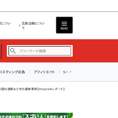
担につい
広告出稿につい
て
MENU
リスティング広告
アフィリエイト
SEO
メール
ソーシャル
amazon (2255)
yahoo (1906)
米国の通販&小売の最新事例【Shoptalkレポート】
楽天 (1874)
ecbeing (1210)
アスクル (1122)