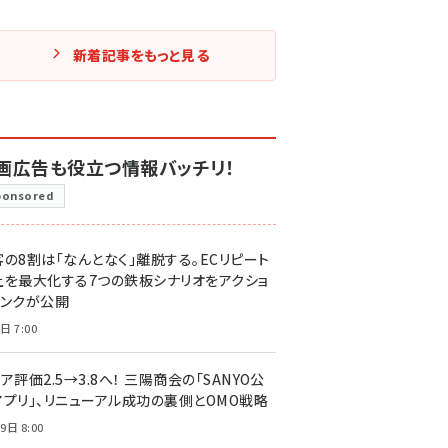
新着記事をもっと見る
画広告も役立つ情報バッチリ！
ponsored
客の8割は「なんとなく」離脱する。ECリピート
上を最大化する7つの鉄板シナリオをアクショ
リンクが公開
日 7:00
ア評価2.5→3.8へ！ 三陽商会の「SANYO公
アプリ」、リニューアル成功の裏側とOMO戦略
9日 8:00