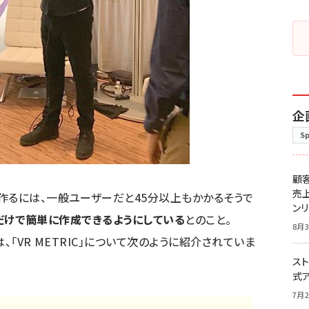
企
S
顧
売
作るには、一般ユーザーだと45分以上もかかるそうで
ン
入力だけで簡単に作成できるようにしている
とのこと。
8月3
は、「VR METRIC」について次のように紹介されていま
スト
式
7月2