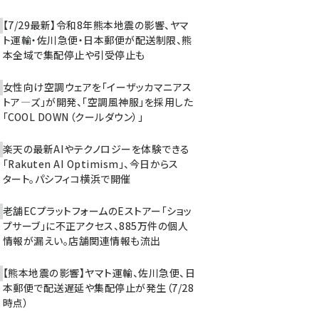
【7/29最新】令和8年熊本地震の影響、ヤマ
ト運輸・佐川急便・日本郵便が配送制限、熊
本全域で集配停止や引受停止も
女性向け空調ウェアを「イーザッカマニアス
トア―ズ」が開発、「空調風神服」を採用した
「COOL DOWN（クールダウン）」
楽天の最新AIやテクノロジーを体験できる
「Rakuten AI Optimism」、今日からス
タート。パシフィコ横浜で開催
老舗ECプラットフォームのEストアー「ショッ
プサーブ」に不正アクセス、885万件の個人
情報が漏えい。店舗関連情報も流出
【熊本地震の影響】ヤマト運輸、佐川急便、日
本郵便で配送遅延や集配停止が発生（7/28
時点）