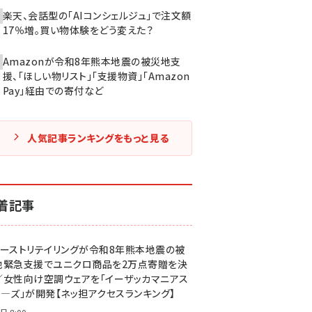
楽天、会話型の「AIコンシェルジュ」で注文額
17％増。買い物体験をどう変えた？
Amazonが令和8年熊本地震の被災地支
援、「ほしい物リスト」「支援物資」「Amazon
Pay」経由での寄付など
人気記事ランキングをもっと見る
着記事
ァーストリテイリングが令和8年熊本地震の被
地緊急支援でユニクロ商品を2万点寄贈を決
／女性向け空調ウェアを「イーザッカマニアス
ア―ズ」が開発【ネッ担アクセスランキング】