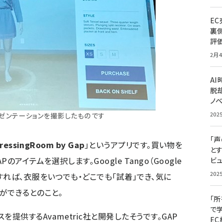
E
裏
評
2月4
A
脱却
ノ
202
ゼンテーションを撮影したものです
「
ressingRoom by Gap
」というアプリです。買い物を
と
アイテムを選択します。Google Tango（Google
ビュ
202
れば、衣服をいつでも・どこでも「試着」でき、気に
ができるとのこと。
「
で
提供するAvametric社と開発したそうです。GAP
E