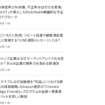
済承認率15%改善、不正率ほぼゼロを実現。
nd ST」が導入したRiskifiedの網羅的な不正
策アプローチ
4日 7:00
Cビジネスに有効！ リピート促進や顧客満足度
上に直結する「LINE通知メッセージ」とは？
2日 7:00
米トップ企業はなぜマーケットプレイス化を急
のか？ BtoB企業の競争力を高める新潮流
1日 7:00
ステナブルな付加価値を「利益」につなげる新
の成長戦略。Amazon提供の「Climate
edge Friendly」プログラムの全貌＋事業者
メリットを詳しく解説
4日 7:00