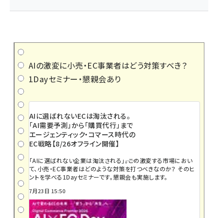
AIの激変に小売・EC事業者はどう対策すべき？
1Dayセミナー・懇親会あり
AIに選ばれないECは淘汰される。
「AI需要予測」から「購買代行」まで
エージェンティック・コマース時代の
EC戦略【8/26オフライン開催】
「AIに選ばれない企業は淘汰される」――。この激変する市場におい
て、小売・EC事業者はどのような対策を打つべきなのか？ そのヒ
ントを学べる1Dayセミナーです。懇親会も実施します。
7月23日 15:50