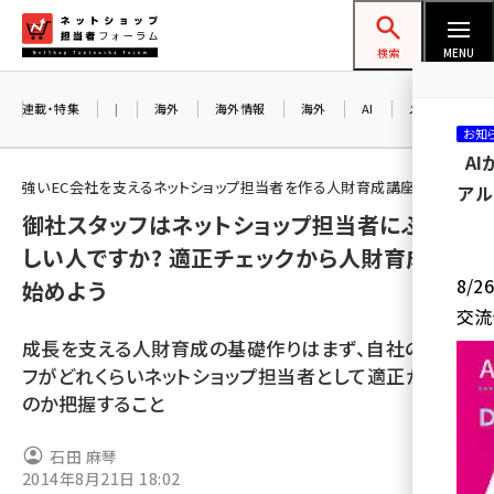
メ
ネットショップ担当者フォーラム
イ
検索
MENU
ン
コ
連載・特集
|
海外
海外情報
海外
AI
メタバース
お知
ン
A
テ
強いEC会社を支えるネットショップ担当者を作る人財育成講座
アル
ン
御社スタッフはネットショップ担当者にふさわ
ツ
amazon (2244)
しい人ですか? 適正チェックから人財育成を
に
8/
始めよう
yahoo (1899)
移
交流
動
楽天 (1871)
成長を支える人財育成の基礎作りはまず、自社のスタッ
ecbeing (1207)
フがどれくらいネットショップ担当者として適正がある
のか把握すること
アスクル (1117)
base (1071)
石田 麻琴
2014年8月21日 18:02
ビィ・フォアード (773)