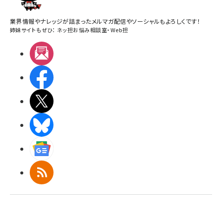
業界情報やナレッジが詰まったメルマガ配信やソーシャルもよろしくです！
姉妹サイトもぜひ：
ネッ担お悩み相談室
・
Web担
メルマガ
Facebook
X(エックス)
BlueSky
Googleニュース
RSS