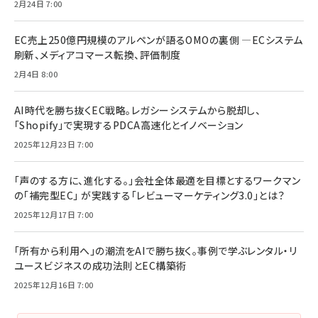
2月24日 7:00
EC売上250億円規模のアルペンが語るOMOの裏側 ―ECシステム
刷新、メディアコマース転換、評価制度
2月4日 8:00
AI時代を勝ち抜くEC戦略。レガシーシステムから脱却し、
「Shopify」で実現するPDCA高速化とイノベーション
2025年12月23日 7:00
「声のする方に、進化する。」会社全体最適を目標とするワークマン
の「補完型EC」 が実践する「レビューマーケティング3.0」とは？
2025年12月17日 7:00
「所有から利用へ」の潮流をAIで勝ち抜く。事例で学ぶレンタル・リ
ユースビジネスの成功法則とEC構築術
2025年12月16日 7:00