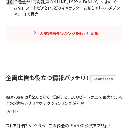
千趣会が「刀剣乱舞 ONLINE」「SPY×FAMILY」「くまのプー
さん」「ズートピア2」などのキャラクターおせちを「ベルメゾン
ネット」で販売
人気記事ランキングをもっと見る
企画広告も役立つ情報バッチリ！
Sponsored
顧客の8割は「なんとなく」離脱する。ECリピート売上を最大化する
7つの鉄板シナリオをアクションリンクが公開
8月3日 7:00
ストア評価2.5→3.8へ！ 三陽商会の「SANYO公式アプリ」、リ