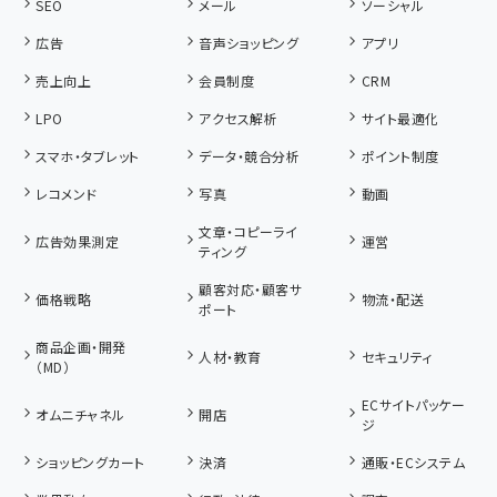
SEO
メール
ソーシャル
広告
音声ショッピング
アプリ
売上向上
会員制度
CRM
LPO
アクセス解析
サイト最適化
スマホ・タブレット
データ・競合分析
ポイント制度
レコメンド
写真
動画
文章・コピーライ
広告効果測定
運営
ティング
顧客対応・顧客サ
価格戦略
物流・配送
ポート
商品企画・開発
人材・教育
セキュリティ
（MD）
ECサイトパッケー
オムニチャネル
開店
ジ
ショッピングカート
決済
通販・ECシステム