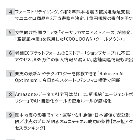
ファーストリテイリング、令和8年熊本地震の被災地緊急支援
でユニクロ商品を2万点寄贈を決定、1億円規模の寄付を予定
女性向け空調ウェアを「イーザッカマニアストア―ズ」が開発、
「空調風神服」を採用した「COOL DOWN（クールダウン）」
老舗ECプラットフォームのEストアー「ショップサーブ」に不正
アクセス、885万件の個人情報が漏えい。店舗関連情報も流出
楽天の最新AIやテクノロジーを体験できる「Rakuten AI
Optimism」、今日からスタート。パシフィコ横浜で開催
AmazonのデータでAI学習は禁止に。新規約「エージェントポ
リシー」でAI・自動化ツールの使用ルールが厳格化
熊本地震の影響でヤマト運輸・佐川急便・日本郵便が配送制
限／小売のプロが語るオムニチャネル成功の条件【ネッ担アク
セスランキング】