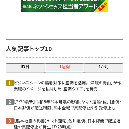
人気記事トップ10
昨日
1週間
1か月
ビジネスシーンの酷暑対策に空調を活用――。「洋服の青山」が作
業服のイメージを払拭した「空調ウエア」を発売
【7/29最新】令和8年熊本地震の影響、ヤマト運輸・佐川急便・
日本郵便が配送制限、熊本全域で集配停止や引受停止も
【熊本地震の影響】ヤマト運輸、佐川急便、日本郵便で配送遅
延や集配停止が発生（7/28時点）