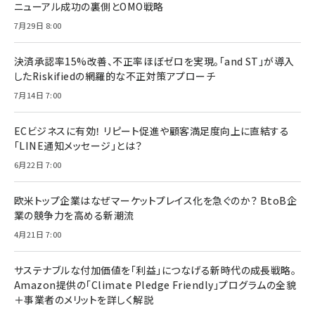
ニューアル成功の裏側とOMO戦略
7月29日 8:00
決済承認率15%改善、不正率ほぼゼロを実現。「and ST」が導入
したRiskifiedの網羅的な不正対策アプローチ
7月14日 7:00
ECビジネスに有効！ リピート促進や顧客満足度向上に直結する
「LINE通知メッセージ」とは？
6月22日 7:00
欧米トップ企業はなぜマーケットプレイス化を急ぐのか？ BtoB企
業の競争力を高める新潮流
4月21日 7:00
サステナブルな付加価値を「利益」につなげる新時代の成長戦略。
Amazon提供の「Climate Pledge Friendly」プログラムの全貌
＋事業者のメリットを詳しく解説