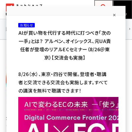
メ
ネットショップ担当者フォーラム
イ
検索
MENU
ン
お知らせ
コ
連載・特集
|
海外
海外情報
海外
AI
メタバース
AIが買い物を代行する時代に打つべき「次の
ン
一手」とは？ アルペン、オイシックス、元UA責
テ
任者が登壇のリアルECセミナー（8/26＠東
ン
E-Commerce Magazine
京）【交流会も実施】
ツ
フューチャーショップ
amazon (2245)
に
8/26（水）、東京・四谷で開催。登壇者・聴講
yahoo (1900)
移
者と交流できる交流会も実施します。すべて
動
楽天 (1871)
の講演を無料で聴講できます！
ecbeing (1207)
アスクル (1118)
SaaS型ECサイト構築プラットフォーム「futureshop」が運
base (1071)
営する
ビィ・フォアード (773)