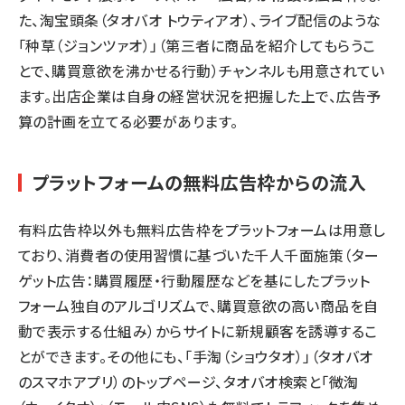
た、淘宝頭条（タオバオ トウティアオ）、ライブ配信のような
「
种草（
ジョンツァオ
）
」（第三者に商品を紹介してもらうこ
とで、購買意欲を沸かせる行動）チャンネルも用意されてい
ます。出店企業は自身の経営状況を把握した上で、広告予
算の計画を立てる必要があります。
プラットフォームの無料広告枠からの流入
有料広告枠以外も無料広告枠をプラットフォームは用意し
ており、消費者の使用習慣に基づいた千人千面施策（ター
ゲット広告：購買履歴・行動履歴などを基にしたプラット
フォーム独自のアルゴリズムで、購買意欲の高い商品を自
動で表示する仕組み）からサイトに新規顧客を誘導するこ
とができます。その他にも、「手淘（ショウタオ）」（タオバオ
のスマホアプリ）のトップページ、タオバオ検索と「微淘