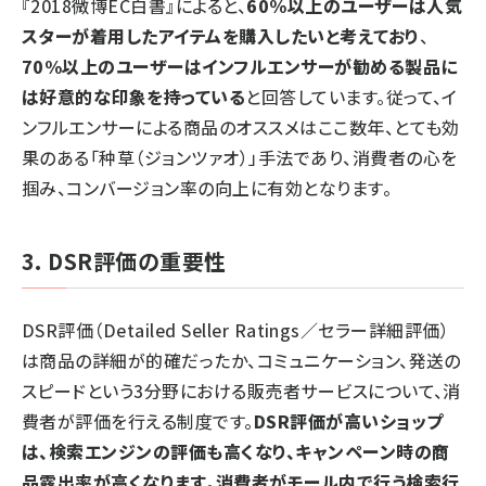
『2018微博EC白書』によると、
60%以上のユーザーは人気
スターが着用したアイテムを購入したいと考えており
、
70%以上のユーザーはインフルエンサーが勧める製品に
は好意的な印象を持っている
と回答しています。従って、イ
ンフルエンサーによる商品のオススメはここ数年、とても効
果のある「
种草（
ジョンツァオ
）
」手法であり、消費者の心を
掴み、コンバージョン率の向上に有効となります。
3. DSR評価の重要性
DSR評価（Detailed Seller Ratings／セラー詳細評価）
は商品の詳細が的確だったか、コミュニケーション、発送の
スピードという3分野における販売者サービスについて、消
費者が評価を行える制度です。
DSR評価が高いショップ
は、検索エンジンの評価も高くなり、キャンペーン時の商
品露出率が高くなります
。
消費者がモール内で行う検索行