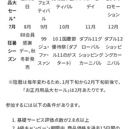
品大
フェス
日
ティバル
デイ
ロモー
セー
ティバ
ション
ル*
ル
7月
8月
9月
10月
11月
12月
88会員
99
10.1国慶節
ダブル11グ
ダブル12
狂暑
感謝
ジュ・
優待祭（ダブ
ローバル
ショッピ
シー
デー、秋
ファ・
ル11のがス
ショッピング
ングカー
ズン
冬新発
スァン
タート）
カーニバル
ニバル
売
※陰暦は毎年変わるため、1月下旬から2月下旬前後で、
「お正月用品大セール」は2月あたりです。
参加するには以下の条件があります。
基礎サービス評価点数が2.8点以上
A級キャンペーン期間中、商品価格を過去15日間の