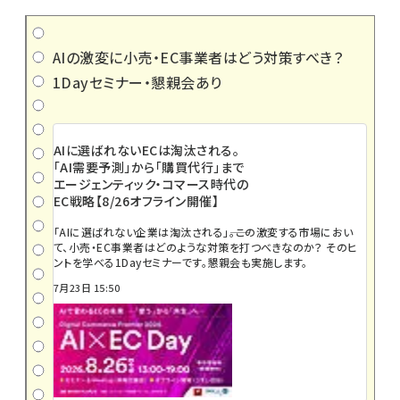
AIの激変に小売・EC事業者はどう対策すべき？
1Dayセミナー・懇親会あり
AIに選ばれないECは淘汰される。
「AI需要予測」から「購買代行」まで
エージェンティック・コマース時代の
EC戦略【8/26オフライン開催】
「AIに選ばれない企業は淘汰される」――。この激変する市場におい
て、小売・EC事業者はどのような対策を打つべきなのか？ そのヒ
ントを学べる1Dayセミナーです。懇親会も実施します。
7月23日 15:50