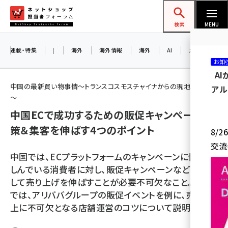
メ
ネットショップ担当者フォーラム
イ
検索
MENU
ン
コ
連載・特集
|
海外
海外情報
海外
AI
メタバース
お知
ン
A
テ
中国の最新買い物事情～トランスコスモスチャイナからの現地レポート
アル
ン
～
ツ
中国ECで成功するための販促キャンペーン対
amazon (2255)
に
策＆集客を伸ばす4つのポイント
8/
yahoo (1906)
移
交流
動
楽天 (1874)
中国では、ECプラットフォームのキャンペーンに慣れ親
しんでいる消費者に対し、販促キャンペーンなどを活用
ecbeing (1210)
して売り上げを伸ばすことが必要不可欠なこと。本稿
アスクル (1122)
では、アリババグループの販促イベントを例に、売上向
上に不可欠となる店舗運営のコツについて説明します
base (1081)
ビィ・フォアード (776)