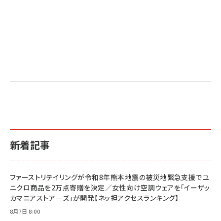
2億円を売り上げたプロが教える note×AI 最強の
anan(アンアン)2026/07/01号 No.2501[魅せる
ベインキャピタル 企業価値向上力の秘密
副業
カラダ2026／宮舘涼太]
￥2,640
￥1,870
￥880
イシューからはじめよ［改訂版］――知的生産の「シンプ
小さな会社は戦略が9割
anan(アンアン)2026/06/24号 No.2500増刊
ルな本質」
スペシャルエディション[王道エンタメの矜持／
￥1,980
BTS]
￥2,200
￥1,100
ドリルを売るには穴を売れ
経営メモ 16年の起業家人生で得た知見
anan(アンアン)2026/07/08号 No.2502[2026
￥1,815
￥2,750
年後半、あなたの恋と運命／山田涼介]
￥880
新着記事
Brand Shift(ブランド・シフト): 「信頼」で選ばれ
影響力の武器［新版］：人を動かす七つの原理
る時代の成長戦略
￥3,190
ママ投資家が育休中に１億貯めた株式投資
￥2,420
￥1,870
ファーストリテイリングが令和8年熊本地震の被災地緊急支援でユ
フィードバック経営 「沈黙の組織」から「高め合う
ニクロ商品を2万点寄贈を決定／女性向け空調ウェアを「イーザッ
マーケティングの真実 P&G・グリコで学んだ失敗
組織」へ
と成長の法則
カマニアストア―ズ」が開発【ネッ担アクセスランキング】
組織の成果を最大化する ルールのデザイン
￥3,080
￥2,200
8月7日 8:00
￥1,980