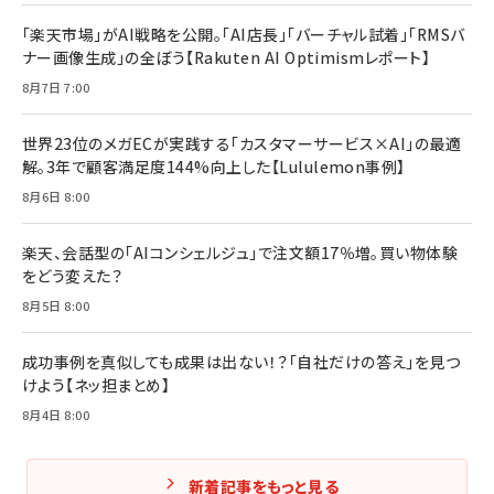
「楽天市場」がAI戦略を公開。「AI店長」「バーチャル試着」「RMSバ
Amazonランキングをもっと見る
Amazonランキングをもっと見る
ナー画像生成」の全ぼう【Rakuten AI Optimismレポート】
Amazonランキングをもっと見る
8月7日 7:00
世界23位のメガECが実践する「カスタマーサービス×AI」の最適
解。3年で顧客満足度144%向上した【Lululemon事例】
8月6日 8:00
楽天、会話型の「AIコンシェルジュ」で注文額17％増。買い物体験
をどう変えた？
8月5日 8:00
成功事例を真似しても成果は出ない！？「自社だけの答え」を見つ
けよう【ネッ担まとめ】
8月4日 8:00
新着記事をもっと見る