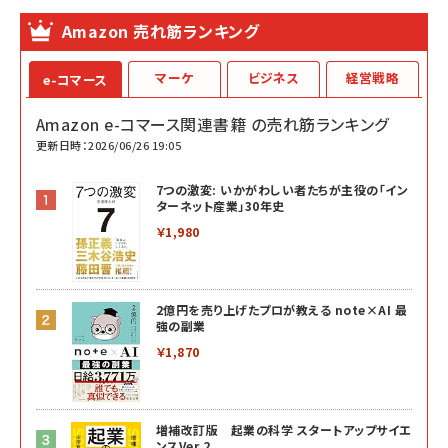
Amazon 売れ筋ランキング
マーケ
ビジネス
経営戦略
e-コマース
Amazon e-コマース関連書籍 の売れ筋ランキング
更新日時：2026/06/26 19:05
7つの激変: いかがわしい者たちが主役の「イン
ターネット産業」30年史
￥1,980
2億円を売り上げたプロが教える note×AI 最
強の副業
￥1,870
増補改訂版 起業の科学 スタートアップサイエ
ンスVer.2