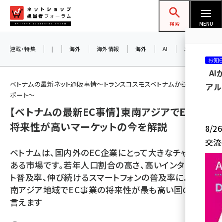
メ
ネットショップ担当者フォーラム
イ
検索
MENU
ン
コ
連載・特集
|
海外
海外情報
海外
AI
メタバース
お知
ン
A
テ
ベトナムの最新ネット通販事情～トランスコスモスベトナムからの現地レ
アル
ン
ポート～
ツ
【ベトナムの最新EC事情】東南アジアでECの
amazon (2249)
に
将来性が高いマーケットの今を解説
8/
yahoo (1901)
移
交流
動
楽天 (1871)
ベトナムは、国内外のEC企業にとって大きなチャンスの
ある市場です。若年人口割合の高さ、高いインターネッ
ecbeing (1207)
ト普及率、伸び続けるスマートフォンの普及率により、東
アスクル (1119)
南アジア地域でEC事業の将来性が最も高い国の1つと
言えます
base (1077)
ビィ・フォアード (773)