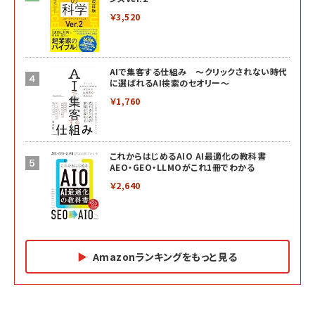
￥3,520
AIで集客する仕組み ～クリックされない時代
に選ばれるAI検索のセオリー～
￥1,760
これからはじめるAIO AI最適化の教科書
AEO・GEO・LLMOがこれ1冊でわかる
￥2,640
Amazonランキングをもっと見る
Amazon マーケティング・セールス全般関連書籍 の
Amazon ビジネス・経済関連書籍 の売れ筋ランキン
Amazon 経営戦略関連書籍 の売れ筋ランキング
売れ筋ランキング
グ
更新日時：2026/06/26 19:05
更新日時：2026/06/26 19:05
更新日時：2026/06/26 19:05