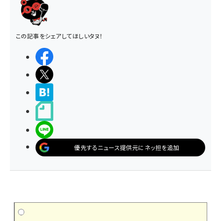
この記事をシェアしてほしいタヌ！
シェアする
ポストする
>ブクマする
noteで書く
LINEで送る
優先するニュース提供元にネッ担を追加