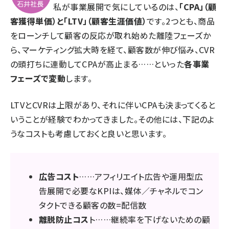
私が事業展開で気にしているのは、
「CPA」（顧
客獲得単価）と「LTV」（顧客生涯価値）
です。2つとも、商品
をローンチして顧客の反応が取れ始めた離陸フェーズか
ら、マーケティング拡大時を経て、顧客数が伸び悩み、CVR
の頭打ちに連動してCPAが高止まる……といった
各事業
フェーズで変動
します。
LTVとCVRは上限があり、それに伴いCPAも決まってくると
いうことが経験でわかってきました。その他には、下記のよ
うなコストも考慮しておくと良いと思います。
広告コスト
……アフィリエイト広告や運用型広
告展開で必要なKPIは、媒体／チャネルでコン
タクトできる顧客の数=配信数
離脱防止コス
ト……継続率を下げないための顧