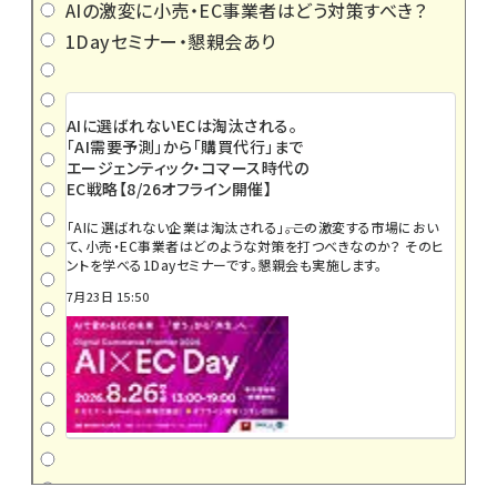
AIの激変に小売・EC事業者はどう対策すべき？
1Dayセミナー・懇親会あり
AIに選ばれないECは淘汰される。
「AI需要予測」から「購買代行」まで
エージェンティック・コマース時代の
EC戦略【8/26オフライン開催】
「AIに選ばれない企業は淘汰される」――。この激変する市場におい
て、小売・EC事業者はどのような対策を打つべきなのか？ そのヒ
ントを学べる1Dayセミナーです。懇親会も実施します。
7月23日 15:50