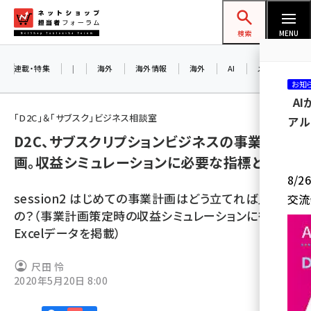
メ
ネットショップ担当者フォーラム
イ
検索
MENU
ン
コ
連載・特集
|
海外
海外情報
海外
AI
メタバース
お知
ン
A
テ
「D2C」＆「サブスク」ビジネス相談室
アル
ン
D2C、サブスクリプションビジネスの事業計
ツ
amazon (2259)
画。収益シミュレーションに必要な指標とは？
に
8/
yahoo (1908)
移
session2 はじめての事業計画はどう立てれば良い
交流
動
楽天 (1877)
の？（事業計画策定時の収益シミュレーションに役立つ
Excelデータを掲載）
ecbeing (1211)
アスクル (1124)
尺田 怜
2020年5月20日 8:00
base (1084)
ビィ・フォアード (784)