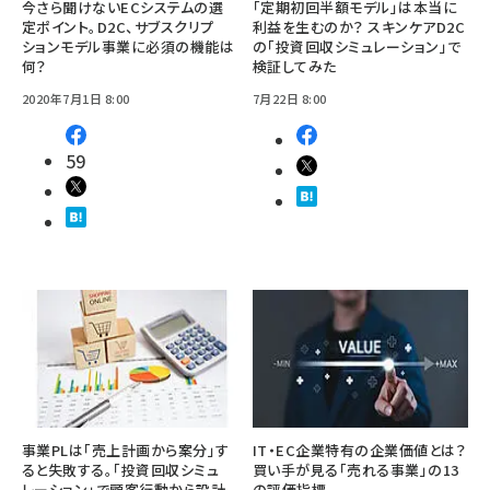
今さら聞けないECシステムの選
「定期初回半額モデル」は本当に
定ポイント。D2C、サブスクリプ
利益を生むのか？ スキンケアD2C
ションモデル事業に必須の機能は
の「投資回収シミュレーション」で
何？
検証してみた
2020年7月1日 8:00
7月22日 8:00
59
事業PLは「売上計画から案分」す
IT・EC企業特有の企業価値とは？
ると失敗する。「投資回収シミュ
買い手が見る「売れる事業」の13
レーション」で顧客行動から設計
の評価指標