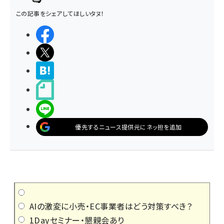
この記事をシェアしてほしいタヌ！
シェアする
ポストする
>ブクマする
noteで書く
LINEで送る
優先するニュース提供元にネッ担を追加
AIの激変に小売・EC事業者はどう対策すべき？
1Dayセミナー・懇親会あり