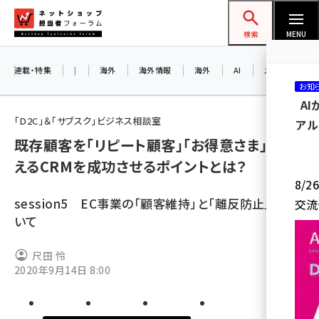
メ
ネットショップ担当者フォーラム
イ
検索
MENU
ン
コ
連載・特集
|
海外
海外情報
海外
AI
メタバース
お知
ン
A
テ
「D2C」＆「サブスク」ビジネス相談室
アル
ン
既存顧客を「リピート顧客」「お得意さま」に変
ツ
amazon (2259)
えるCRMを成功させるポイントとは？
に
8/
yahoo (1908)
移
session5 EC事業の「顧客維持」と「離反防止」につ
交流
動
楽天 (1874)
いて
ecbeing (1211)
尺田 怜
アスクル (1122)
2020年9月14日 8:00
base (1083)
ビィ・フォアード (778)