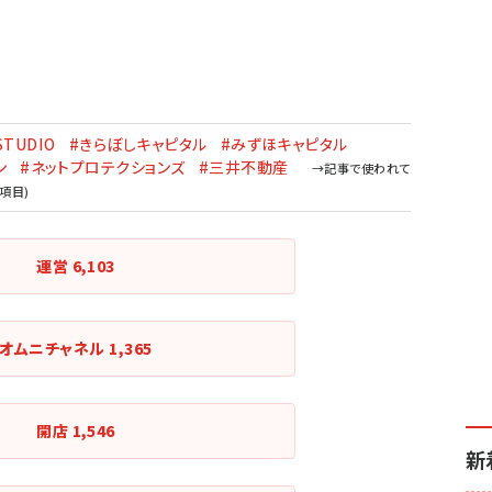
STUDIO
#きらぼしキャピタル
#みずほキャピタル
ン
#ネットプロテクションズ
#三井不動産
運営
6,103
オムニチャネル
1,365
開店
1,546
新