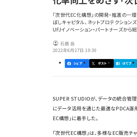
化率向上をめざす「次
く
ず
「次世代EC化構想」の開発・推進の一環として、
ぼしキャピタル、ネットプロテクション
UFJイノベーション・パートナーズから
石居 岳
2022年6月27日 10:30
シェア
ポスト
はてブ
SUPER STUDIOが、データの統
にデータ活用を通じた最適なPDCA運
EC構想」に着手した。
「次世代EC構想」は、多様なEC販売チ