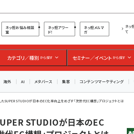
プ担当者フォーラム
ネッ
ネッ担お悩み相談
ネッ担アワー
ネッ担メルマ
て
室
ド！
ガ
カテゴリ／種別
セミナー／イベント
から探す
から探す
海外
AI
メタバース
集客
コンテンツマーケティング
たSUPER STUDIOが日本のEC化率向上をめざす「次世代EC構想」プロジェクトとは
PER STUDIOが日本のEC