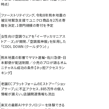
時点）
ファーストリテイリング、令和8年熊本地震の
被災地緊急支援でユニクロ商品を2万点寄
贈を決定、1億円規模の寄付を予定
女性向け空調ウェアを「イーザッカマニアス
トア―ズ」が開発、「空調風神服」を採用した
「COOL DOWN（クールダウン）」
熊本地震の影響でヤマト運輸・佐川急便・日
本郵便が配送制限／小売のプロが語るオム
ニチャネル成功の条件【ネッ担アクセスラン
キング】
老舗ECプラットフォームのEストアー「ショッ
プサーブ」に不正アクセス、885万件の個人
情報が漏えい。店舗関連情報も流出
楽天の最新AIやテクノロジーを体験できる