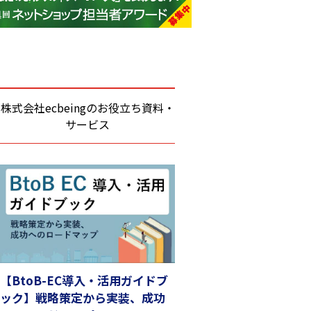
base (1068)
ビィ・フォアード (768)
revico (737)