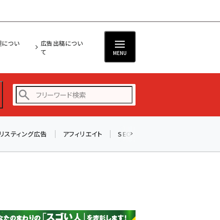
担につい
広告出稿につい
て
MENU
リスティング広告
アフィリエイト
SEO
メール
ソーシャル
amazon (2232)
yahoo (1894)
楽天 (1863)
ecbeing (1203)
アスクル (1112)