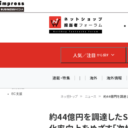
メ
イ
EC担当者
ネットショッ
ン
Web担当者
コ
製品導入
ン
企業IT
ソフト開発
テ
IoT・AI
人気／注目
から探す
ン
DCクラウド
研究・調査
ツ
エネルギー
に
連載・特集
|
海外
海外情報
ドローン
移
教育講座
EC支援
動
ネッ担トップ
ニュース
約44億円を調達し
パ
約44億円を調達したSU
ン