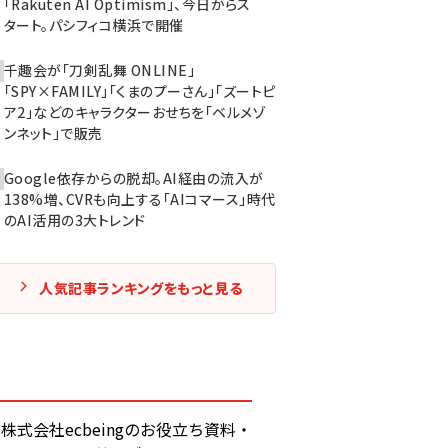
「Rakuten AI Optimism」、今日からス
タート。パシフィコ横浜で開催
千趣会が「刀剣乱舞 ONLINE」
「SPY×FAMILY」「くまのプーさん」「ズートピ
ア2」などのキャラクターおせちを「ベルメゾ
ンネット」で販売
Google依存からの脱却。AI経由の流入が
138%増、CVRも向上する「AIコマース」時代
のAI活用の3大トレンド
人気記事ランキングをもっと見る