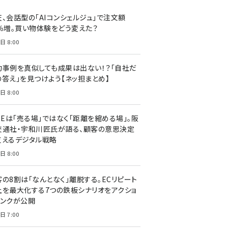
天、会話型の「AIコンシェルジュ」で注文額
7％増。買い物体験をどう変えた？
日 8:00
功事例を真似しても成果は出ない！？「自社だ
の答え」を見つけよう【ネッ担まとめ】
日 8:00
NEは「売る場」ではなく「距離を縮める場」。阪
交通社・宇和川匠氏が語る、顧客の意思決定
支えるデジタル戦略
日 8:00
客の8割は「なんとなく」離脱する。ECリピート
上を最大化する7つの鉄板シナリオをアクショ
リンクが公開
日 7:00