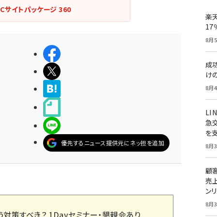
ECサイトパッケージ
360
楽
1
8月5
シェアする
成
ポストする
け
>ブクマする
8月4
noteで書く
LI
急
LINEで送る
を
優先するニュース提供元にネッ担を追加
8月3
顧
売
ン
8月3
う対策すべき？ 1Dayセミナー・懇親会あり