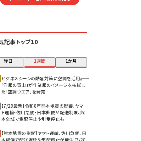
気記事トップ10
昨日
1週間
1か月
ビジネスシーンの酷暑対策に空調を活用――。
「洋服の青山」が作業服のイメージを払拭し
た「空調ウエア」を発売
【7/29最新】令和8年熊本地震の影響、ヤマ
ト運輸・佐川急便・日本郵便が配送制限、熊
本全域で集配停止や引受停止も
【熊本地震の影響】ヤマト運輸、佐川急便、日
本郵便で配送遅延や集配停止が発生（7/28