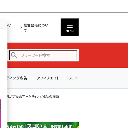
担につい
広告出稿につい
て
MENU
リスティング広告
アフィリエイト
SEO
メール
ソーシャル
amazon (2246)
yahoo (1900)
木下社長が明かすWebマーケティング成功の秘訣
楽天 (1871)
ecbeing (1207)
アスクル (1119)