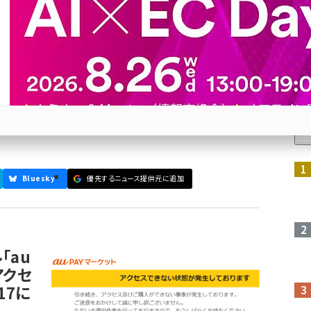
Webマーケティング成功の秘
日にアクセス数の多かった記事のランキングを発表！ 見逃し
人
参加登録はこちら↑
Bluesky
優先するニュース提供元に追加
「au
アクセ
17に