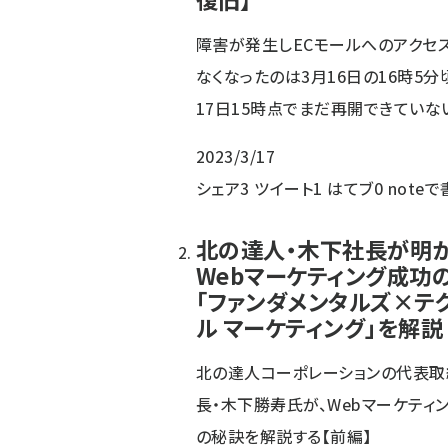
障害が発生しECモールへのアクセ
なくなったのは3月16日の16時5分
17日15時点でまだ再開できていな
2023/3/17
シェア
3
ツイート
1
はてブ
0
noteで
北の達人・木下社長が明
Webマーケティング成功
「ファンダメンタルズ×テ
ル マーケティング」を解説
北の達人コーポレーションの代表取
長・木下勝寿氏が、Webマーケティ
の秘訣を解説する【前編】