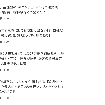
天、会話型の「AIコンシェルジュ」で注文額
7％増。買い物体験をどう変えた？
日 8:00
功事例を真似しても成果は出ない！？「自社だ
の答え」を見つけよう【ネッ担まとめ】
日 8:00
NEは「売る場」ではなく「距離を縮める場」。阪
交通社・宇和川匠氏が語る、顧客の意思決定
支えるデジタル戦略
日 8:00
客の8割は「なんとなく」離脱する。ECリピート
上を最大化する7つの鉄板シナリオをアクショ
リンクが公開
日 7:00