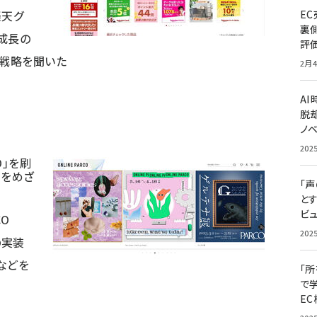
楽天グ
E
裏
成長の
評
の戦略を聞いた
2月4
A
脱却
ノ
202
O」を刷
りをめざ
「
と
ビュ
O
202
の実装
などを
「
で
E