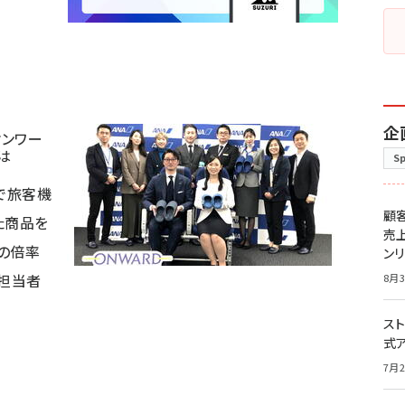
企
オンワー
は
S
で旅客機
顧
た商品を
売
の倍率
ン
の担当者
8月3
スト
式
7月2