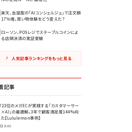
楽天、会話型の「AIコンシェルジュ」で注文額
17％増。買い物体験をどう変えた？
ローソン、POSレジでステーブルコインによ
る店頭決済の実証実験
人気記事ランキングをもっと見る
着記事
界23位のメガECが実践する「カスタマーサー
ス×AI」の最適解。3年で顧客満足度144%向
た【Lululemon事例】
日 8:00