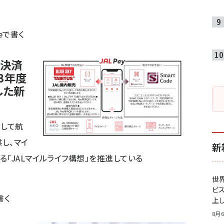
teで書く
ン決済
23年度
した新
対して航
し、マイ
新
る「JALマイルライフ構想」を推進している
世
ビ
書く
上し
8月6