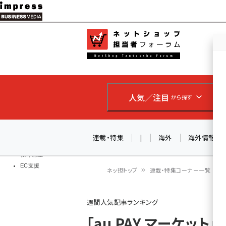
メ
イ
EC担当者
ネットショッ
ン
Web担当者
コ
製品導入
ン
企業IT
ソフト開発
テ
IoT・AI
人気／注目
から探す
ン
DCクラウド
研究・調査
ツ
エネルギー
に
連載・特集
|
海外
海外情報
ドローン
移
教育講座
EC支援
動
ネッ担トップ
連載・特集コーナー一覧
パ
週間人気記事ランキング
ン
「au PAY マーケット