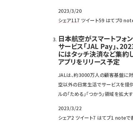
2023/3/20
シェア
117
ツイート
59
はてブ
0
no
日本航空がスマートフォ
サービス「JAL Pay」、20
にはタッチ決済など集約
アプリをリリース予定
JALは、約3000万人の顧客基盤に
空以外の日常生活でサービスを提供
ルの「ためる」「つかう」領域を拡大す
2023/3/22
シェア
2
ツイート
7
はてブ
1
noteで