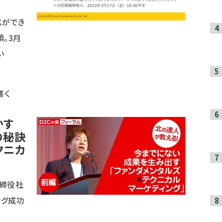
スができ
頃。3月
い
書く
かす
の秘訣
クニカ
締役社
ング成功