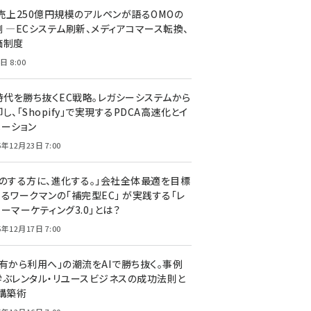
C売上250億円規模のアルペンが語るOMOの
側 ―ECシステム刷新、メディアコマース転換、
価制度
日 8:00
I時代を勝ち抜くEC戦略。レガシーシステムから
し、「Shopify」で実現するPDCA高速化とイ
ベーション
5年12月23日 7:00
声のする方に、進化する。」会社全体最適を目標
するワークマンの「補完型EC」 が実践する「レ
ーマーケティング3.0」とは？
5年12月17日 7:00
所有から利用へ」の潮流をAIで勝ち抜く。事例
学ぶレンタル・リユースビジネスの成功法則と
C構築術