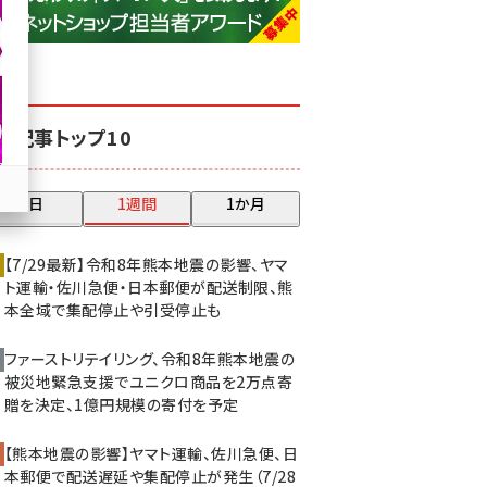
base (1071)
ビィ・フォアード (773)
revico (739)
気記事トップ10
昨日
1週間
1か月
【7/29最新】令和8年熊本地震の影響、ヤマ
ト運輸・佐川急便・日本郵便が配送制限、熊
本全域で集配停止や引受停止も
ファーストリテイリング、令和8年熊本地震の
被災地緊急支援でユニクロ商品を2万点寄
贈を決定、1億円規模の寄付を予定
【熊本地震の影響】ヤマト運輸、佐川急便、日
本郵便で配送遅延や集配停止が発生（7/28