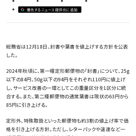
優先するニュース提供元に追加
revico (739)
総務省は12月18日、封書や葉書を値上げする方針を公表
した。
参
2024年秋頃に、第一種定形郵便物の「封書」について、25g
以下の84円、50g以下の94円をそれぞれ110円に値上げ
し、サービス改善の一環としてこの重量区分を1区分に統
合する。また、第二種郵便物の通常葉書は現状の63円から
85円に引き上げる。
定形外、特殊取扱といった郵便物も約3割の値上げ率で価
格を引き上げる方針。ただし、レターパックや速達など一