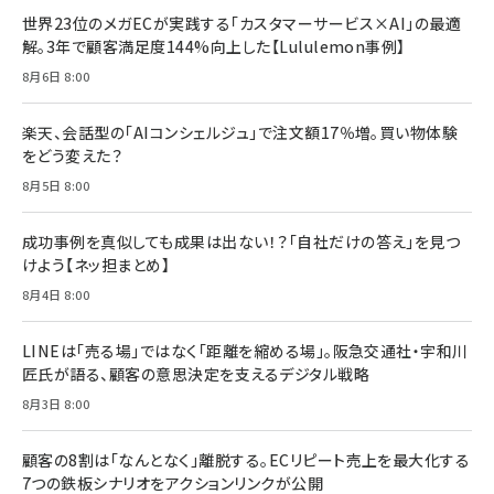
ドリルを売るには穴を売れ
経営メモ 16年の起業家人生で得た知見
世界23位のメガECが実践する「カスタマーサービス×AI」の最適
anan(アンアン)2026/07/08号 No.2502[2026
￥1,815
￥2,750
解。3年で顧客満足度144%向上した【Lululemon事例】
年後半、あなたの恋と運命／山田涼介]
￥880
8月6日 8:00
Brand Shift(ブランド・シフト): 「信頼」で選ばれ
影響力の武器［新版］：人を動かす七つの原理
る時代の成長戦略
￥3,190
ママ投資家が育休中に１億貯めた株式投資
楽天、会話型の「AIコンシェルジュ」で注文額17％増。買い物体験
￥2,420
￥1,870
をどう変えた？
フィードバック経営 「沈黙の組織」から「高め合う
8月5日 8:00
マーケティングの真実 P&G・グリコで学んだ失敗
組織」へ
と成長の法則
組織の成果を最大化する ルールのデザイン
￥3,080
￥2,200
成功事例を真似しても成果は出ない！？「自社だけの答え」を見つ
￥1,980
けよう【ネッ担まとめ】
8月4日 8:00
Amazonランキングをもっと見る
Amazonランキングをもっと見る
Amazonランキングをもっと見る
LINEは「売る場」ではなく「距離を縮める場」。阪急交通社・宇和川
匠氏が語る、顧客の意思決定を支えるデジタル戦略
8月3日 8:00
顧客の8割は「なんとなく」離脱する。ECリピート売上を最大化する
7つの鉄板シナリオをアクションリンクが公開