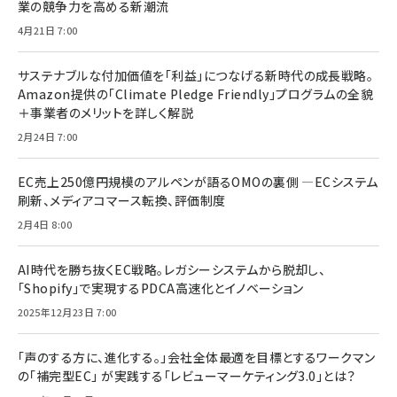
業の競争力を高める新潮流
4月21日 7:00
サステナブルな付加価値を「利益」につなげる新時代の成長戦略。
Amazon提供の「Climate Pledge Friendly」プログラムの全貌
＋事業者のメリットを詳しく解説
2月24日 7:00
EC売上250億円規模のアルペンが語るOMOの裏側 ―ECシステム
刷新、メディアコマース転換、評価制度
2月4日 8:00
AI時代を勝ち抜くEC戦略。レガシーシステムから脱却し、
「Shopify」で実現するPDCA高速化とイノベーション
2025年12月23日 7:00
「声のする方に、進化する。」会社全体最適を目標とするワークマン
の「補完型EC」 が実践する「レビューマーケティング3.0」とは？