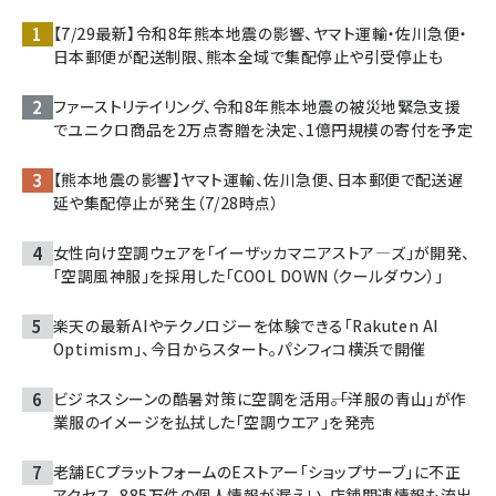
【7/29最新】令和8年熊本地震の影響、ヤマト運輸・佐川急便・
日本郵便が配送制限、熊本全域で集配停止や引受停止も
ファーストリテイリング、令和8年熊本地震の被災地緊急支援
でユニクロ商品を2万点寄贈を決定、1億円規模の寄付を予定
【熊本地震の影響】ヤマト運輸、佐川急便、日本郵便で配送遅
延や集配停止が発生（7/28時点）
女性向け空調ウェアを「イーザッカマニアストア―ズ」が開発、
「空調風神服」を採用した「COOL DOWN（クールダウン）」
楽天の最新AIやテクノロジーを体験できる「Rakuten AI
Optimism」、今日からスタート。パシフィコ横浜で開催
ビジネスシーンの酷暑対策に空調を活用――。「洋服の青山」が作
業服のイメージを払拭した「空調ウエア」を発売
老舗ECプラットフォームのEストアー「ショップサーブ」に不正
アクセス、885万件の個人情報が漏えい。店舗関連情報も流出