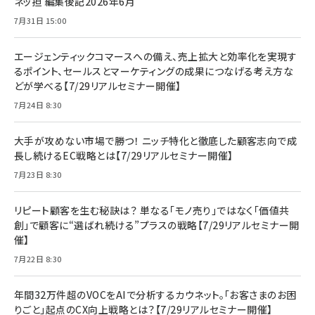
ネッ担 編集後記2026年6月
7月31日 15:00
エージェンティックコマースへの備え、売上拡大と効率化を実現す
るポイント、セールスとマーケティングの成果につなげる考え方な
どが学べる【7/29リアルセミナー開催】
7月24日 8:30
大手が攻めない市場で勝つ！ ニッチ特化と徹底した顧客志向で成
長し続けるEC戦略とは【7/29リアルセミナー開催】
7月23日 8:30
リピート顧客を生む秘訣は？ 単なる「モノ売り」ではなく「価値共
創」で顧客に“選ばれ続ける”プラスの戦略【7/29リアルセミナー開
催】
7月22日 8:30
年間32万件超のVOCをAIで分析するカウネット。「お客さまのお困
りごと」起点のCX向上戦略とは？【7/29リアルセミナー開催】