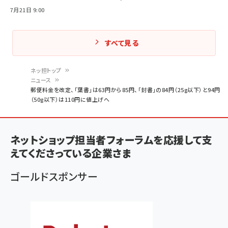
7月21日 9:00
すべて見る
ネッ担トップ
ニュース
パ
郵便料金を改定、「葉書」は63円から85円、「封書」の84円（25g以下）と94円
（50g以下）は110円に値上げへ
ン
く
ず
ネットショップ担当者フォーラムを応援して支
えてくださっている企業さま
ゴールドスポンサー