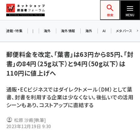
メ
ネットショップ担当者フォーラム
イ
検索
MENU
ン
コ
連載・特集
|
海外
海外情報
海外
AI
メタバース
ン
お知
A
テ
郵便料金を改定、「葉書」は63円から85円、「封
ア
ン
書」の84円（25g以下）と94円（50g以下）は
ツ
amazon (2246)
110円に値上げへ
に
8/
yahoo (1900)
移
通販・ECビジネスではダイレクトメール（DM）として葉
交
動
楽天 (1871)
書、封書を利用する企業は少なくない。後払いでの活用
シーンもあり、コストアップに直結する
ecbeing (1207)
アスクル (1119)
松原 沙甫
[執筆]
2023年12月19日 9:30
base (1071)
ビィ・フォアード (773)