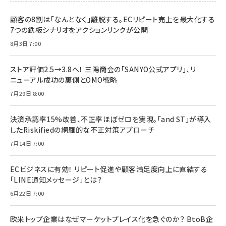
顧客の8割は「なんとなく」離脱する。ECリピート売上を最大化する
7つの鉄板シナリオをアクションリンクが公開
8月3日 7:00
ストア評価2.5→3.8へ！ 三陽商会の「SANYO公式アプリ」、リ
ニューアル成功の裏側とOMO戦略
7月29日 8:00
決済承認率15%改善、不正率ほぼゼロを実現。「and ST」が導入
したRiskifiedの網羅的な不正対策アプローチ
7月14日 7:00
ECビジネスに有効！ リピート促進や顧客満足度向上に直結する
「LINE通知メッセージ」とは？
6月22日 7:00
欧米トップ企業はなぜマーケットプレイス化を急ぐのか？ BtoB企