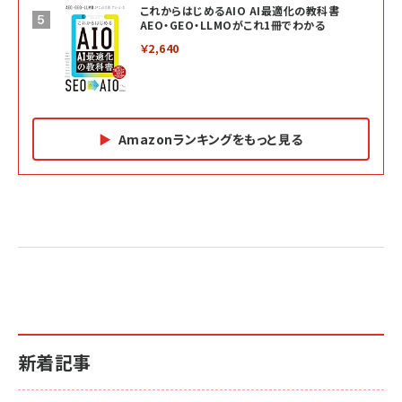
これからはじめるAIO AI最適化の教科書
AEO・GEO・LLMOがこれ1冊でわかる
￥2,640
Amazonランキングをもっと見る
Amazon マーケティング・セールス全般関連書籍 の
Amazon ビジネス・経済関連書籍 の売れ筋ランキン
Amazon 経営戦略関連書籍 の売れ筋ランキング
売れ筋ランキング
グ
更新日時：2026/06/26 19:05
更新日時：2026/06/26 19:05
更新日時：2026/06/26 19:05
2億円を売り上げたプロが教える note×AI 最強の
anan(アンアン)2026/07/01号 No.2501[魅せる
ベインキャピタル 企業価値向上力の秘密
副業
カラダ2026／宮舘涼太]
￥2,640
￥1,870
￥880
イシューからはじめよ［改訂版］――知的生産の「シンプ
小さな会社は戦略が9割
anan(アンアン)2026/06/24号 No.2500増刊
ルな本質」
スペシャルエディション[王道エンタメの矜持／
￥1,980
新着記事
BTS]
￥2,200
￥1,100