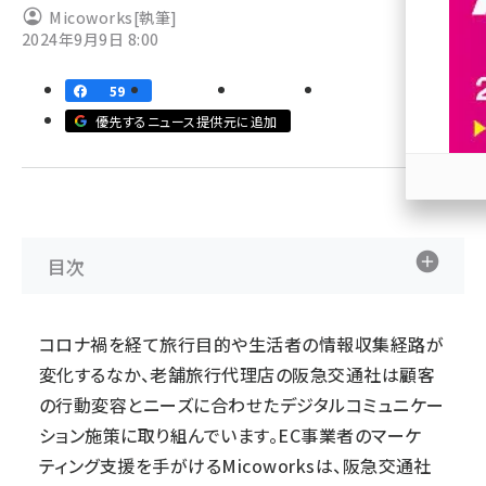
Micoworks
[執筆]
2024年9月9日 8:00
revico (740)
59
優先するニュース提供元に追加
参加
目次
コロナ禍を経て旅行目的や生活者の情報収集経路が
変化するなか、老舗旅行代理店の阪急交通社は顧客
の行動変容とニーズに合わせたデジタルコミュニケー
ション施策に取り組んでいます。EC事業者のマーケ
ティング支援を手がけるMicoworksは、阪急交通社