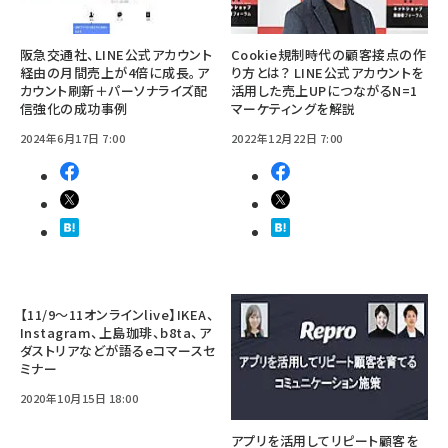
阪急交通社、LINE公式アカウント
Cookie規制時代の顧客接点の作
経由の月間売上が4倍に成長。ア
り方とは？ LINE公式アカウントを
カウント刷新＋パーソナライズ配
活用した売上UPにつながるN=1
信強化の成功事例
マーケティングを解説
2024年6月17日 7:00
2022年12月22日 7:00
【11/9～11オンラインlive】IKEA、
Instagram、上島珈琲、b8ta、ア
ダストリアなどが語るeコマースセ
ミナー
2020年10月15日 18:00
アプリを活用してリピート顧客を