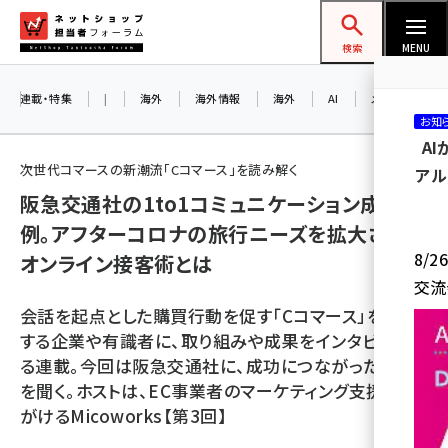
メ
ネットショップ担当者フォーラム
イ
検索
MENU
ン
コ
連載・特集
|
海外
海外情報
海外
AI
メタバース
お知
ン
A
テ
次世代コマースの新潮流「Cコマース」を読み解く
アル
ン
阪急交通社の1to1コミュニケーション成功事
ツ
amazon (2249)
例。アフターコロナの旅行ニーズを拡大させる
に
8/
オンライン接客術とは
yahoo (1901)
移
交流
動
楽天 (1871)
会話を起点とした購買行動を促す「Cコマース」を展開
ecbeing (1207)
する企業や有識者に、取り組みや成果をインタビューす
る連載。今回は阪急交通社に、成功につながった施策
アスクル (1119)
を聞く。ホストは、EC事業者のマーケティング支援を手
base (1077)
がけるMicoworks【第3回】
ビィ・フォアード (773)