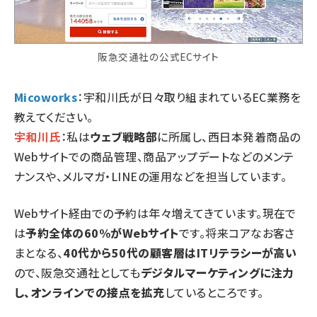
阪急交通社の公式ECサイト
Micoworks
：宇和川氏が日々取り組まれているEC業務を
教えてください。
宇和川氏
：私は
ウェブ戦略部
に所属し、西日本発着商品の
Webサイトでの商品管理、商品アップデートなどのメンテ
ナンスや、メルマガ・LINEの運用などを担当しています。
Webサイト経由での予約は年々増えてきています。現在で
は
予約全体の60%がWebサイト
です。将来コアなお客さ
まとなる、
40代から50代の顧客層はITリテラシーが高い
ので、阪急交通社としても
デジタルマーケティングに注力
し、オンラインでの接点を拡充
しているところです。