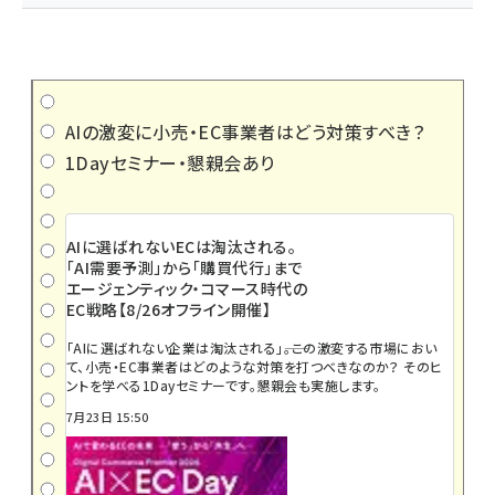
AIの激変に小売・EC事業者はどう対策すべき？
1Dayセミナー・懇親会あり
AIに選ばれないECは淘汰される。
「AI需要予測」から「購買代行」まで
エージェンティック・コマース時代の
EC戦略【8/26オフライン開催】
「AIに選ばれない企業は淘汰される」――。この激変する市場におい
て、小売・EC事業者はどのような対策を打つべきなのか？ そのヒ
ントを学べる1Dayセミナーです。懇親会も実施します。
7月23日 15:50