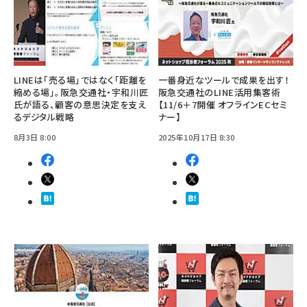
LINEは「売る場」ではなく「距離を
一番身近なツールで成果を出す！
縮める場」。阪急交通社・宇和川匠
阪急交通社のLINE活用集客術
氏が語る、顧客の意思決定を支え
【11/6＋7開催 オフラインECセミ
るデジタル戦略
ナー】
8月3日 8:00
2025年10月17日 8:30