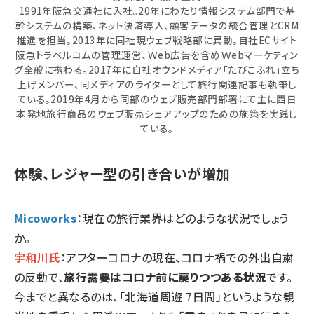
1991年阪急交通社に入社。20年にわたり情報システム部門で基
幹システムの構築、ネット決済導入、顧客データの統合管理とCRM
推進を担当。2013年に同社現ウェブ戦略部に異動。自社ECサイト
阪急トラベルコムの管理運営、Ｗeb広告を含めＷebマーケティン
グ全般に携わる。2017年に自社オウンドメディア「たびこふれ」立ち
上げメンバー、同メディアのライターとして旅行関連記事も執筆し
ている。2019年4月から同部のウェブ販売部門部署にて主に西日
本発地旅行商品のウェブ販売シェアアップのための施策を実践し
ている。
体験、レジャー型の引き合いが増加
Micoworks
：現在の旅行業界はどのような状況でしょう
か。
宇和川氏
：アフターコロナの現在、コロナ禍での外出自粛
の反動で、
旅行需要はコロナ前に戻りつつある状況
です。
今までと異なるのは、「北海道周遊 7日間」というような観