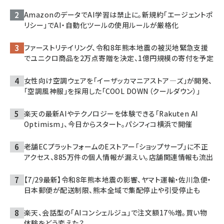
AmazonのデータでAI学習は禁止に。新規約「エージェントポ
リシー」でAI・自動化ツールの使用ルールが厳格化
ファーストリテイリング、令和8年熊本地震の被災地緊急支援
でユニクロ商品を2万点寄贈を決定、1億円規模の寄付を予定
女性向け空調ウェアを「イーザッカマニアストア―ズ」が開発、
「空調風神服」を採用した「COOL DOWN（クールダウン）」
楽天の最新AIやテクノロジーを体験できる「Rakuten AI
Optimism」、今日からスタート。パシフィコ横浜で開催
老舗ECプラットフォームのEストアー「ショップサーブ」に不正
アクセス、885万件の個人情報が漏えい。店舗関連情報も流出
【7/29最新】令和8年熊本地震の影響、ヤマト運輸・佐川急便・
日本郵便が配送制限、熊本全域で集配停止や引受停止も
楽天、会話型の「AIコンシェルジュ」で注文額17％増。買い物
体験をどう変えた？