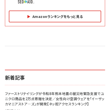
Amazonランキングをもっと見る
Amazon マーケティング・セールス全般関連書籍 の
Amazon ビジネス・経済関連書籍 の売れ筋ランキン
Amazon 経営戦略関連書籍 の売れ筋ランキング
売れ筋ランキング
グ
更新日時：2026/06/26 19:05
更新日時：2026/06/26 19:05
更新日時：2026/06/26 19:05
2億円を売り上げたプロが教える note×AI 最強の
anan(アンアン)2026/07/01号 No.2501[魅せる
ベインキャピタル 企業価値向上力の秘密
副業
カラダ2026／宮舘涼太]
￥2,640
￥1,870
￥880
イシューからはじめよ［改訂版］――知的生産の「シンプ
小さな会社は戦略が9割
anan(アンアン)2026/06/24号 No.2500増刊
ルな本質」
スペシャルエディション[王道エンタメの矜持／
￥1,980
新着記事
BTS]
￥2,200
￥1,100
ドリルを売るには穴を売れ
経営メモ 16年の起業家人生で得た知見
ファーストリテイリングが令和8年熊本地震の被災地緊急支援でユ
anan(アンアン)2026/07/08号 No.2502[2026
￥1,815
￥2,750
ニクロ商品を2万点寄贈を決定／女性向け空調ウェアを「イーザッ
年後半、あなたの恋と運命／山田涼介]
カマニアストア―ズ」が開発【ネッ担アクセスランキング】
￥880
Brand Shift(ブランド・シフト): 「信頼」で選ばれ
影響力の武器［新版］：人を動かす七つの原理