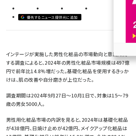
revico (744)
優先するニュース提供元に追加
インテージが実施した男性化粧品の市場動向と意識に関
参加
する調査によると、2024年の男性化粧品市場規模は497億
円で前年比14.8%増だった。基礎化粧品を使用するきっか
けは、肌の改善や自分磨きが上位だった。
調査期間は2024年9月27日～10月1日で、対象は15～79
歳の男女5000人。
男性用化粧品市場の内訳を見ると、2024年は基礎化粧品
が438億円、日焼け止めが42億円、メイクアップ化粧品は