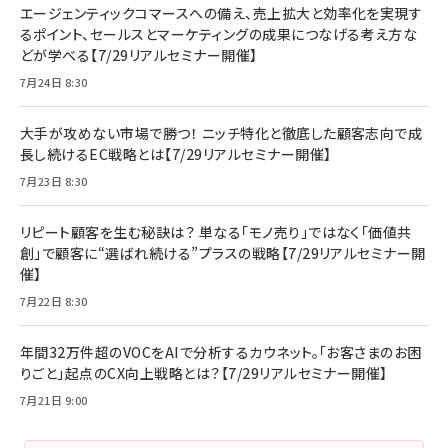
エージェンティックコマースへの備え、売上拡大と効率化を実現す
るポイント、セールスとマーケティングの成果につなげる考え方な
どが学べる【7/29リアルセミナー開催】
7月24日 8:30
大手が攻めない市場で勝つ！ ニッチ特化と徹底した顧客志向で成
長し続けるEC戦略とは【7/29リアルセミナー開催】
7月23日 8:30
リピート顧客を生む秘訣は？ 単なる「モノ売り」ではなく「価値共
創」で顧客に“選ばれ続ける”プラスの戦略【7/29リアルセミナー開
催】
7月22日 8:30
年間32万件超のVOCをAIで分析するカウネット。「お客さまのお困
りごと」起点のCX向上戦略とは？【7/29リアルセミナー開催】
7月21日 9:00