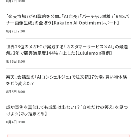
8月7日 8:00
る時代の成長戦略
￥3,190
ママ投資家が育休中に１億貯めた株式投資
￥2,420
￥1,870
「楽天市場」がAI戦略を公開。「AI店長」「バーチャル試着」「RMSバ
ナー画像生成」の全ぼう【Rakuten AI Optimismレポート】
フィードバック経営 「沈黙の組織」から「高め合う
マーケティングの真実 P&G・グリコで学んだ失敗
組織」へ
と成長の法則
8月7日 7:00
組織の成果を最大化する ルールのデザイン
￥3,080
￥2,200
￥1,980
世界23位のメガECが実践する「カスタマーサービス×AI」の最適
解。3年で顧客満足度144%向上した【Lululemon事例】
Amazonランキングをもっと見る
Amazonランキングをもっと見る
8月6日 8:00
Amazonランキングをもっと見る
楽天、会話型の「AIコンシェルジュ」で注文額17％増。買い物体験
をどう変えた？
8月5日 8:00
成功事例を真似しても成果は出ない！？「自社だけの答え」を見つ
けよう【ネッ担まとめ】
8月4日 8:00