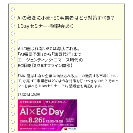
AIの激変に小売・EC事業者はどう対策すべき？
1Dayセミナー・懇親会あり
AIに選ばれないECは淘汰される。
「AI需要予測」から「購買代行」まで
エージェンティック・コマース時代の
EC戦略【8/26オフライン開催】
「AIに選ばれない企業は淘汰される」――。この激変する市場におい
て、小売・EC事業者はどのような対策を打つべきなのか？ そのヒ
ントを学べる1Dayセミナーです。懇親会も実施します。
7月23日 15:50