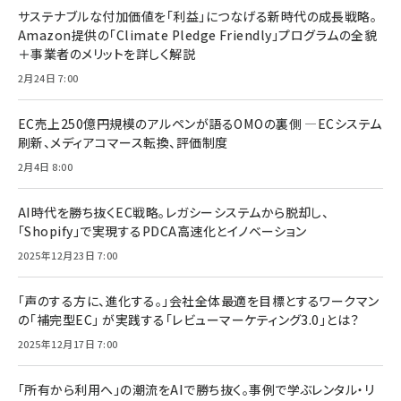
サステナブルな付加価値を「利益」につなげる新時代の成長戦略。
Amazon提供の「Climate Pledge Friendly」プログラムの全貌
＋事業者のメリットを詳しく解説
2月24日 7:00
EC売上250億円規模のアルペンが語るOMOの裏側 ―ECシステム
刷新、メディアコマース転換、評価制度
2月4日 8:00
AI時代を勝ち抜くEC戦略。レガシーシステムから脱却し、
「Shopify」で実現するPDCA高速化とイノベーション
2025年12月23日 7:00
「声のする方に、進化する。」会社全体最適を目標とするワークマン
の「補完型EC」 が実践する「レビューマーケティング3.0」とは？
2025年12月17日 7:00
「所有から利用へ」の潮流をAIで勝ち抜く。事例で学ぶレンタル・リ