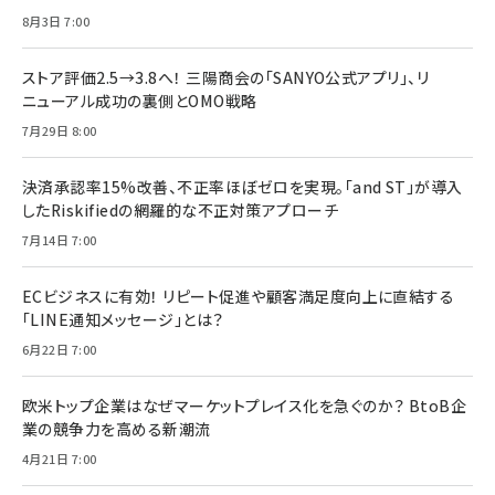
8月3日 7:00
ストア評価2.5→3.8へ！ 三陽商会の「SANYO公式アプリ」、リ
ニューアル成功の裏側とOMO戦略
7月29日 8:00
決済承認率15%改善、不正率ほぼゼロを実現。「and ST」が導入
したRiskifiedの網羅的な不正対策アプローチ
7月14日 7:00
ECビジネスに有効！ リピート促進や顧客満足度向上に直結する
「LINE通知メッセージ」とは？
6月22日 7:00
欧米トップ企業はなぜマーケットプレイス化を急ぐのか？ BtoB企
業の競争力を高める新潮流
4月21日 7:00