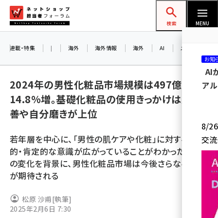
メ
ネットショップ担当者フォーラム
イ
検索
MENU
ン
コ
連載・特集
|
海外
海外情報
海外
AI
メタバース
お知
ン
A
テ
2024年の男性化粧品市場規模は497億円で
アル
ン
14.8%増。基礎化粧品の使用きっかけは肌改
ツ
amazon (2259)
善や自分磨きが上位
に
8/
yahoo (1908)
移
若年層を中心に、「男性の肌ケアや化粧」に対する好意
交流
動
楽天 (1874)
的・肯定的な意識が広がっていることがわかった。意識
の変化を背景に、男性化粧品市場は今後さらなる成長
ecbeing (1211)
が期待される
アスクル (1122)
松原 沙甫
[執筆]
base (1083)
2025年2月6日 7:30
ビィ・フォアード (778)