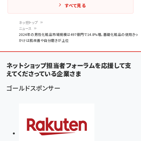
すべて見る
ネッ担トップ
ニュース
パ
2024年の男性化粧品市場規模は497億円で14.8%増。基礎化粧品の使用きっ
かけは肌改善や自分磨きが上位
ン
く
ず
ネットショップ担当者フォーラムを応援して支
えてくださっている企業さま
ゴールドスポンサー