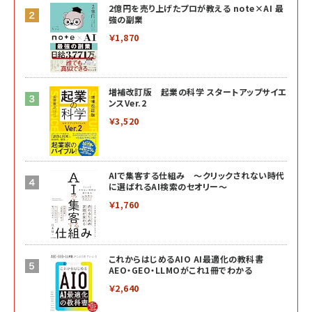
2億円を売り上げたプロが教える note×AI 最
強の副業
￥1,870
増補改訂版 起業の科学 スタートアップサイエ
ンスVer.2
￥3,520
AIで集客する仕組み ～クリックされない時代
に選ばれるAI検索のセオリー～
￥1,760
これからはじめるAIO AI最適化の教科書
AEO・GEO・LLMOがこれ1冊でわかる
￥2,640