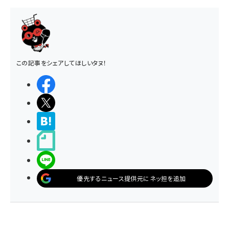
この記事をシェアしてほしいタヌ！
シェアする
ポストする
>ブクマする
noteで書く
LINEで送る
優先するニュース提供元にネッ担を追加