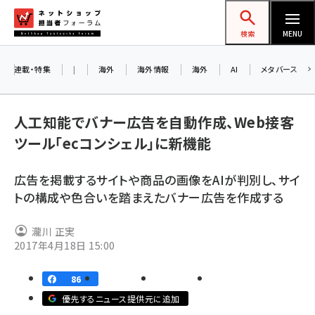
メ
ネットショップ担当者フォーラム
イ
検索
MENU
ン
コ
連載・特集
|
海外
海外情報
海外
AI
メタバース
ン
テ
人工知能でバナー広告を自動作成、Web接客
ン
ツール「ecコンシェル」に新機能
ツ
amazon (2236)
に
広告を掲載するサイトや商品の画像をAIが判別し、サイ
yahoo (1896)
移
トの構成や色合いを踏まえたバナー広告を作成する
動
楽天 (1865)
瀧川 正実
ecbeing (1204)
2017年4月18日 15:00
アスクル (1112)
86
base (1068)
優先するニュース提供元に追加
ビィ・フォアード (769)