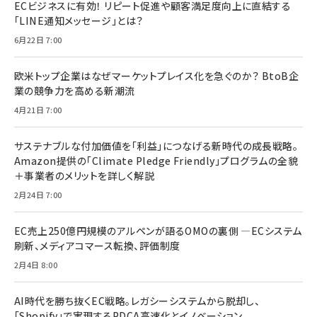
ECビジネスに有効！ リピート促進や顧客満足度向上に直結する
「LINE通知メッセージ」とは？
6月22日 7:00
欧米トップ企業はなぜマーケットプレイス化を急ぐのか？ BtoB企
業の競争力を高める新潮流
4月21日 7:00
サステナブルな付加価値を「利益」につなげる新時代の成長戦略。
Amazon提供の「Climate Pledge Friendly」プログラムの全貌
＋事業者のメリットを詳しく解説
2月24日 7:00
EC売上250億円規模のアルペンが語るOMOの裏側 ―ECシステム
刷新、メディアコマース転換、評価制度
2月4日 8:00
AI時代を勝ち抜くEC戦略。レガシーシステムから脱却し、
「Shopify」で実現するPDCA高速化とイノベーション