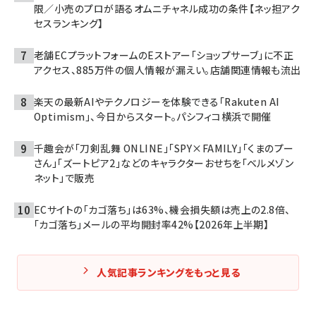
限／小売のプロが語るオムニチャネル成功の条件【ネッ担アク
セスランキング】
老舗ECプラットフォームのEストアー「ショップサーブ」に不正
アクセス、885万件の個人情報が漏えい。店舗関連情報も流出
楽天の最新AIやテクノロジーを体験できる「Rakuten AI
Optimism」、今日からスタート。パシフィコ横浜で開催
千趣会が「刀剣乱舞 ONLINE」「SPY×FAMILY」「くまのプー
さん」「ズートピア2」などのキャラクターおせちを「ベルメゾン
ネット」で販売
ECサイトの「カゴ落ち」は63%、機会損失額は売上の2.8倍、
「カゴ落ち」メールの平均開封率42%【2026年上半期】
人気記事ランキングをもっと見る