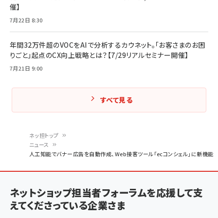
催】
7月22日 8:30
年間32万件超のVOCをAIで分析するカウネット。「お客さまのお困
りごと」起点のCX向上戦略とは？【7/29リアルセミナー開催】
7月21日 9:00
すべて見る
ネッ担トップ
ニュース
パ
人工知能でバナー広告を自動作成、Web接客ツール「ecコンシェル」に新機能
ン
く
ネットショップ担当者フォーラムを応援して支
ず
えてくださっている企業さま