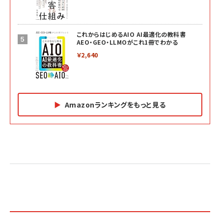
これからはじめるAIO AI最適化の教科書
AEO・GEO・LLMOがこれ1冊でわかる
￥2,640
Amazonランキングをもっと見る
Amazon マーケティング・セールス全般関連書籍 の
Amazon ビジネス・経済関連書籍 の売れ筋ランキン
Amazon 経営戦略関連書籍 の売れ筋ランキング
売れ筋ランキング
グ
更新日時：2026/06/26 19:05
更新日時：2026/06/26 19:05
更新日時：2026/06/26 19:05
2億円を売り上げたプロが教える note×AI 最強の
anan(アンアン)2026/07/01号 No.2501[魅せる
ベインキャピタル 企業価値向上力の秘密
副業
カラダ2026／宮舘涼太]
￥2,640
￥1,870
￥880
イシューからはじめよ［改訂版］――知的生産の「シンプ
小さな会社は戦略が9割
anan(アンアン)2026/06/24号 No.2500増刊
ルな本質」
スペシャルエディション[王道エンタメの矜持／