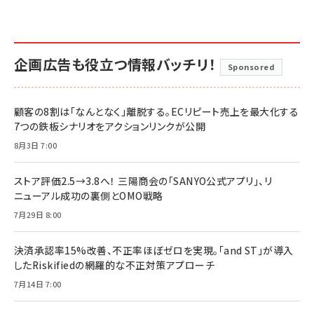
企画広告も役立つ情報バッチリ！
Sponsored
顧客の8割は「なんとなく」離脱する。ECリピート売上を最大化する
7つの鉄板シナリオをアクションリンクが公開
8月3日 7:00
ストア評価2.5→3.8へ！ 三陽商会の「SANYO公式アプリ」、リ
ニューアル成功の裏側とOMO戦略
7月29日 8:00
決済承認率15%改善、不正率ほぼゼロを実現。「and ST」が導入
したRiskifiedの網羅的な不正対策アプローチ
7月14日 7:00