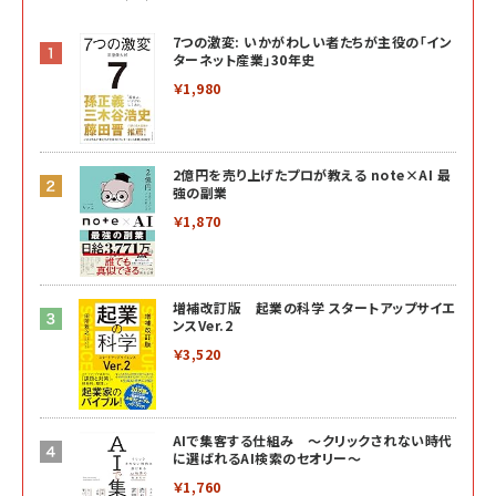
7つの激変: いかがわしい者たちが主役の「イン
ターネット産業」30年史
￥1,980
2億円を売り上げたプロが教える note×AI 最
強の副業
￥1,870
増補改訂版 起業の科学 スタートアップサイエ
ンスVer.2
￥3,520
AIで集客する仕組み ～クリックされない時代
に選ばれるAI検索のセオリー～
￥1,760