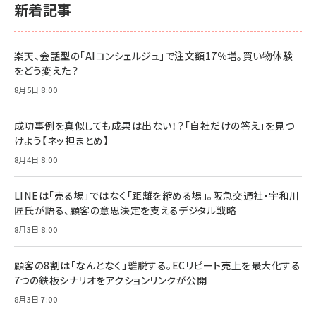
￥1,980
新着記事
BTS]
￥2,200
￥1,100
ドリルを売るには穴を売れ
経営メモ 16年の起業家人生で得た知見
楽天、会話型の「AIコンシェルジュ」で注文額17％増。買い物体験
anan(アンアン)2026/07/08号 No.2502[2026
￥1,815
￥2,750
をどう変えた？
年後半、あなたの恋と運命／山田涼介]
￥880
8月5日 8:00
Brand Shift(ブランド・シフト): 「信頼」で選ばれ
影響力の武器［新版］：人を動かす七つの原理
る時代の成長戦略
￥3,190
ママ投資家が育休中に１億貯めた株式投資
成功事例を真似しても成果は出ない！？「自社だけの答え」を見つ
￥2,420
￥1,870
けよう【ネッ担まとめ】
フィードバック経営 「沈黙の組織」から「高め合う
8月4日 8:00
マーケティングの真実 P&G・グリコで学んだ失敗
組織」へ
と成長の法則
組織の成果を最大化する ルールのデザイン
￥3,080
￥2,200
LINEは「売る場」ではなく「距離を縮める場」。阪急交通社・宇和川
￥1,980
匠氏が語る、顧客の意思決定を支えるデジタル戦略
8月3日 8:00
Amazonランキングをもっと見る
Amazonランキングをもっと見る
Amazonランキングをもっと見る
顧客の8割は「なんとなく」離脱する。ECリピート売上を最大化する
7つの鉄板シナリオをアクションリンクが公開
8月3日 7:00