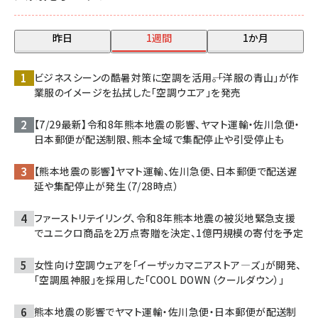
昨日
1週間
1か月
ビジネスシーンの酷暑対策に空調を活用――。「洋服の青山」が作
業服のイメージを払拭した「空調ウエア」を発売
【7/29最新】令和8年熊本地震の影響、ヤマト運輸・佐川急便・
日本郵便が配送制限、熊本全域で集配停止や引受停止も
【熊本地震の影響】ヤマト運輸、佐川急便、日本郵便で配送遅
延や集配停止が発生（7/28時点）
ファーストリテイリング、令和8年熊本地震の被災地緊急支援
でユニクロ商品を2万点寄贈を決定、1億円規模の寄付を予定
女性向け空調ウェアを「イーザッカマニアストア―ズ」が開発、
「空調風神服」を採用した「COOL DOWN（クールダウン）」
熊本地震の影響でヤマト運輸・佐川急便・日本郵便が配送制