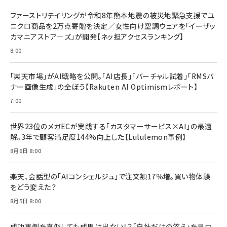
ドリルを売るには穴を売れ
経営メモ 16年の起業家人生で得た知見
ファーストリテイリングが令和8年熊本地震の被災地緊急支援でユ
anan(アンアン)2026/07/08号 No.2502[2026
￥1,815
￥2,750
ニクロ商品を2万点寄贈を決定／女性向け空調ウェアを「イーザッ
年後半、あなたの恋と運命／山田涼介]
カマニアストア―ズ」が開発【ネッ担アクセスランキング】
￥880
Brand Shift(ブランド・シフト): 「信頼」で選ばれ
影響力の武器［新版］：人を動かす七つの原理
8:00
る時代の成長戦略
￥3,190
ママ投資家が育休中に１億貯めた株式投資
￥2,420
￥1,870
「楽天市場」がAI戦略を公開。「AI店長」「バーチャル試着」「RMSバ
ナー画像生成」の全ぼう【Rakuten AI Optimismレポート】
フィードバック経営 「沈黙の組織」から「高め合う
マーケティングの真実 P&G・グリコで学んだ失敗
組織」へ
と成長の法則
7:00
組織の成果を最大化する ルールのデザイン
￥3,080
￥2,200
￥1,980
世界23位のメガECが実践する「カスタマーサービス×AI」の最適
解。3年で顧客満足度144%向上した【Lululemon事例】
Amazonランキングをもっと見る
Amazonランキングをもっと見る
8月6日 8:00
Amazonランキングをもっと見る
楽天、会話型の「AIコンシェルジュ」で注文額17％増。買い物体験
をどう変えた？
8月5日 8:00
成功事例を真似しても成果は出ない！？「自社だけの答え」を見つ