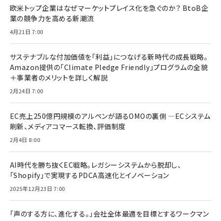
欧米トップ企業はなぜマーケットプレイス化を急ぐのか？ BtoB企
業の競争力を高める新潮流
4月21日 7:00
サステナブルな付加価値を「利益」につなげる新時代の成長戦略。
Amazon提供の「Climate Pledge Friendly」プログラムの全貌
＋事業者のメリットを詳しく解説
2月24日 7:00
EC売上250億円規模のアルペンが語るOMOの裏側 ―ECシステム
刷新、メディアコマース転換、評価制度
2月4日 8:00
AI時代を勝ち抜くEC戦略。レガシーシステムから脱却し、
「Shopify」で実現するPDCA高速化とイノベーション
2025年12月23日 7:00
「声のする方に、進化する。」会社全体最適を目標とするワークマン