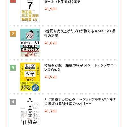
ターネット産業」30年史
￥1,980
2億円を売り上げたプロが教える note×AI 最
強の副業
￥1,870
増補改訂版 起業の科学 スタートアップサイエ
ンスVer.2
￥3,520
AIで集客する仕組み ～クリックされない時代
に選ばれるAI検索のセオリー～
￥1,760