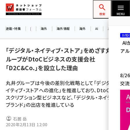
メ
ネットショップ担当者フォーラム
イ
検索
MENU
ン
コ
連載・特集
|
海外
海外情報
海外
AI
メタバース
お知
ン
A
テ
「デジタル・ネイティブ・ストア」をめざす丸井グ
アル
ン
ループがDtoCビジネスの支援会社
ツ
amazon (2249)
「D2C&Co.」を設立した理由
に
8/
yahoo (1901)
移
丸井グループは今後の差別化戦略として「デジタル・ネ
交流
動
楽天 (1871)
イティブ・ストアへの進化」を推進しており、DtoCやサブ
スクリプション型ビジネスなど、「デジタル・ネイティブ・
ecbeing (1207)
ブランド」の出店を推進している
アスクル (1119)
石居 岳
base (1077)
2020年2月13日 12:00
ビィ・フォアード (773)