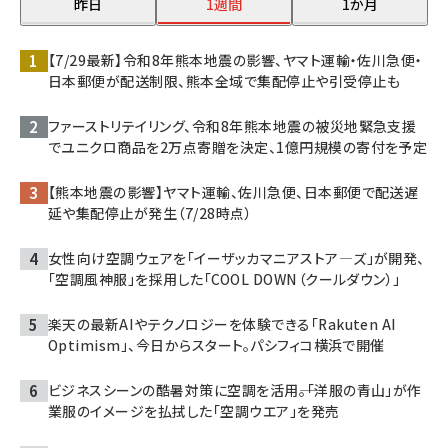
昨日
1週間
1か月
【7/29最新】令和8年熊本地震の影響、ヤマト運輸・佐川急便・
日本郵便が配送制限、熊本全域で集配停止や引受停止も
ファーストリテイリング、令和8年熊本地震の被災地緊急支援
でユニクロ商品を2万点寄贈を決定、1億円規模の寄付を予定
【熊本地震の影響】ヤマト運輸、佐川急便、日本郵便で配送遅
延や集配停止が発生（7/28時点）
女性向け空調ウェアを「イーザッカマニアストア―ズ」が開発、
「空調風神服」を採用した「COOL DOWN（クールダウン）」
楽天の最新AIやテクノロジーを体験できる「Rakuten AI
Optimism」、今日からスタート。パシフィコ横浜で開催
ビジネスシーンの酷暑対策に空調を活用――。「洋服の青山」が作
業服のイメージを払拭した「空調ウエア」を発売