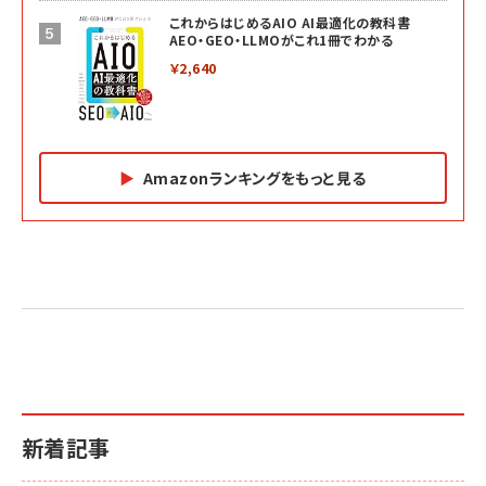
これからはじめるAIO AI最適化の教科書
AEO・GEO・LLMOがこれ1冊でわかる
￥2,640
Amazonランキングをもっと見る
Amazon マーケティング・セールス全般関連書籍 の
Amazon ビジネス・経済関連書籍 の売れ筋ランキン
Amazon 経営戦略関連書籍 の売れ筋ランキング
売れ筋ランキング
グ
更新日時：2026/06/26 19:05
更新日時：2026/06/26 19:05
更新日時：2026/06/26 19:05
2億円を売り上げたプロが教える note×AI 最強の
anan(アンアン)2026/07/01号 No.2501[魅せる
ベインキャピタル 企業価値向上力の秘密
副業
カラダ2026／宮舘涼太]
￥2,640
￥1,870
￥880
イシューからはじめよ［改訂版］――知的生産の「シンプ
小さな会社は戦略が9割
anan(アンアン)2026/06/24号 No.2500増刊
ルな本質」
スペシャルエディション[王道エンタメの矜持／
￥1,980
新着記事
BTS]
￥2,200
￥1,100