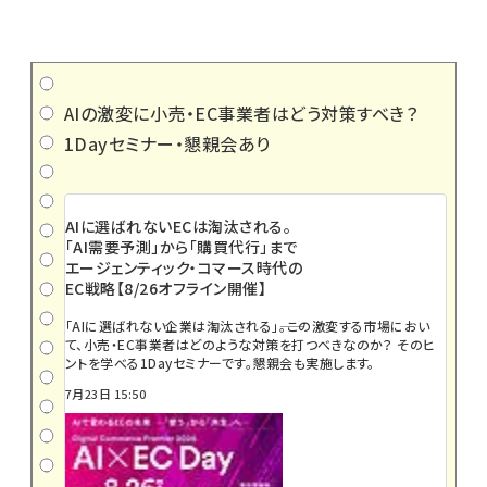
AIの激変に小売・EC事業者はどう対策すべき？
1Dayセミナー・懇親会あり
AIに選ばれないECは淘汰される。
「AI需要予測」から「購買代行」まで
エージェンティック・コマース時代の
EC戦略【8/26オフライン開催】
「AIに選ばれない企業は淘汰される」――。この激変する市場におい
て、小売・EC事業者はどのような対策を打つべきなのか？ そのヒ
ントを学べる1Dayセミナーです。懇親会も実施します。
7月23日 15:50