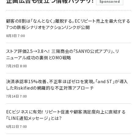
企画広告も役立つ情報バッチリ！
Sponsored
顧客の8割は「なんとなく」離脱する。ECリピート売上を最大化する
7つの鉄板シナリオをアクションリンクが公開
8月3日 7:00
ストア評価2.5→3.8へ！ 三陽商会の「SANYO公式アプリ」、リ
ニューアル成功の裏側とOMO戦略
7月29日 8:00
決済承認率15%改善、不正率ほぼゼロを実現。「and ST」が導入
したRiskifiedの網羅的な不正対策アプローチ
7月14日 7:00
ECビジネスに有効！ リピート促進や顧客満足度向上に直結する
「LINE通知メッセージ」とは？
6月22日 7:00