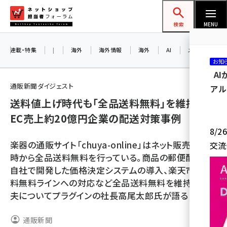
メ
ネットショップ担当者フォーラム
イ
検索
MENU
ン
コ
連載・特集
|
海外
海外情報
海外
AI
メタバース
お知
ン
A
テ
通販新聞ダイジェスト
アル
ン
送料値上げ時代も「全品送料無料」を維持する
ツ
amazon (2259)
EC売上約20億円企業の配送対策事例
に
8/
yahoo (1908)
移
楽器の通販サイト「chuya-online」はネット販売開始
交流
動
楽天 (1876)
時から全品送料無料を行っている。商品の郵便配送や
自社で開発した価格決定システムの導入、楽天市場送
ecbeing (1211)
料無料ラインへの対応など全品送料無料を維持する工
アスクル (1122)
夫についてプラグインの社長高尾太郎氏が語る
base (1083)
通販新聞
ビィ・フォアード (781)