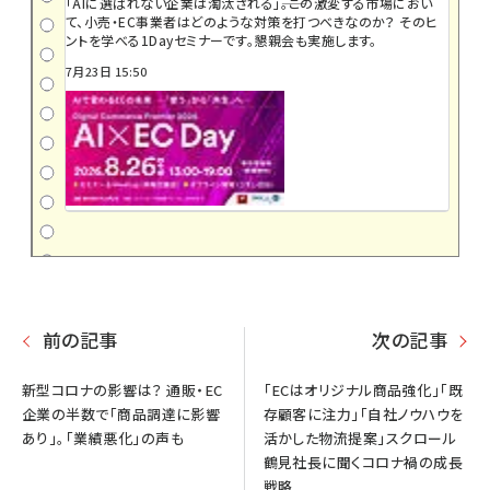
「AIに選ばれない企業は淘汰される」――。この激変する市場におい
て、小売・EC事業者はどのような対策を打つべきなのか？ そのヒ
ントを学べる1Dayセミナーです。懇親会も実施します。
7月23日 15:50
前の記事
次の記事
新型コロナの影響は？ 通販・EC
「ECはオリジナル商品強化」「既
企業の半数で「商品調達に影響
存顧客に注力」「自社ノウハウを
あり」。「業績悪化」の声も
活かした物流提案」スクロール
鶴見社長に聞くコロナ禍の成長
戦略