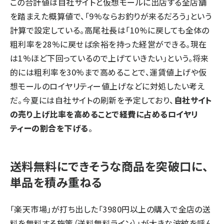
この合計値は自社サイトと仮想モールに出店する全店舗
を踏まえた概算値で、「9%ならお釣りが来るだろう」という
計算で設定している。高尾社長は「10%に戻しても全体の
粗利率を28%に戻せば余裕を持った経営ができる。現在
は1%ほど下回っているので上げていきたい」という。将来
的には粗利率を30%まで高めることで、運賃値上げや仮
想モールのロイヤリティー値上げなどに対処したい考え
だ。今夏には自社サイトの刷新を予定しており、
自社サイト
の売り上げ比率を高めることで経費に占めるロイヤリ
ティーの割合を下げる
。
送料無料にできそうな商品を突破口に、
単品を積み重ねる
「楽天市場」が打ち出した「3980円以上の購入で全店の送
料を無料する施策（送料無料ライン）」が大きな波紋を呼ん