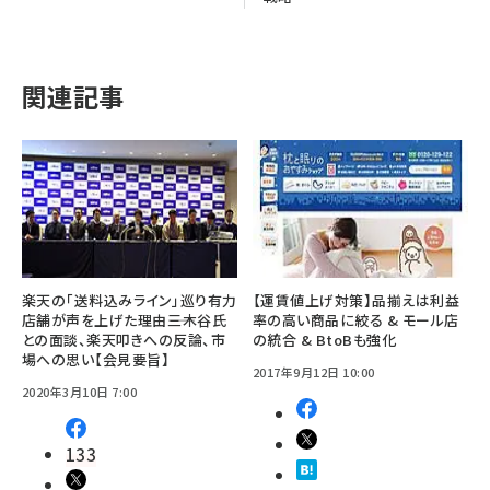
関連記事
楽天の「送料込みライン」巡り有力
【運賃値上げ対策】品揃えは利益
店舗が声を上げた理由――三木谷氏
率の高い商品に絞る & モール店
との面談、楽天叩きへの反論、市
の統合 & BtoBも強化
場への思い【会見要旨】
2017年9月12日 10:00
2020年3月10日 7:00
133