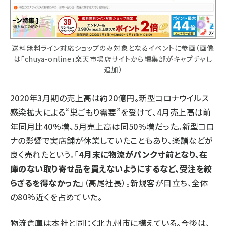
送料無料ライン対応ショップのみ対象となるイベントに参画（画像
は「chuya-online」楽天市場店サイトから編集部がキャプチャし
追加）
2020年3月期の売上高は約20億円。新型コロナウイルス
感染拡大による“巣ごもり需要”を受けて、4月売上高は前
年同月比40%増、5月売上高は同50%増だった。新型コロ
ナの影響で実店舗が休業していたこともあり、楽譜などが
良く売れたという。「
4月末に物流がパンク寸前となり、在
庫のない取り寄せ品を買えないようにするなど、受注を絞
らざるを得なかった
」（高尾社長）。新規客が目立ち、全体
の80%近くを占めていた。
物流倉庫は本社と同じく北九州市に構えている。今後は、