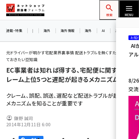
メ
ネットショップ担当者フォーラム
イ
検索
MENU
ン
コ
連載・特集
|
海外
海外情報
海外
AI
メタバース
お知
ン
A
テ
元ドライバーが明かす宅配業界裏事情 配送トラブルを無くすために知っ
アル
ン
ておきたい豆知識
ツ
EC事業者は知れば得する、宅配便に関するク
amazon (2243)
に
レーム上位5つと遅配が起きるメカニズム
8/
yahoo (1898)
移
交流
動
楽天 (1869)
クレーム、誤配、誤送、遅配など配送トラブルが起きる
メカニズムを知ることが重要です
ecbeing (1205)
アスクル (1115)
鎌野 誠司
2014年12月11日 6:00
base (1070)
ビィ・フォアード (772)