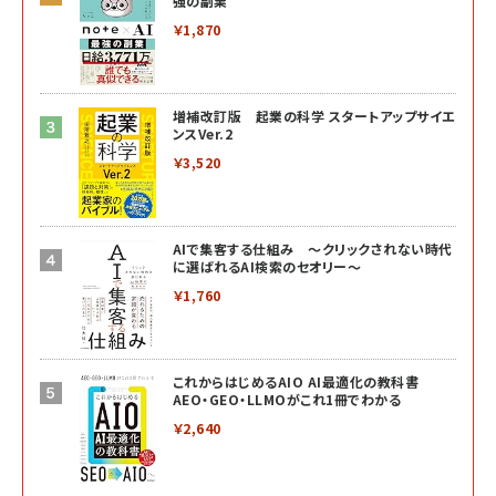
強の副業
￥1,870
増補改訂版 起業の科学 スタートアップサイエ
ンスVer.2
￥3,520
AIで集客する仕組み ～クリックされない時代
に選ばれるAI検索のセオリー～
￥1,760
これからはじめるAIO AI最適化の教科書
AEO・GEO・LLMOがこれ1冊でわかる
￥2,640