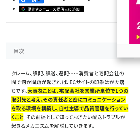
84
優先するニュース提供元に追加
revico (738)
目次
参加
クレーム、誤配、誤送、遅配……消費者と宅配会社の
間で何か問題が起きれば、ECサイトの印象はがた落
ちです。
大事なことは、宅配会社を営業所単位で1つの
取引先と考え、その責任者と密にコミュニケーション
を取る環境を構築し、自社主導で品質管理を行ってい
くこと
。その前提として知っておきたい配送トラブルが
起きるメカニズムを解説していきます。