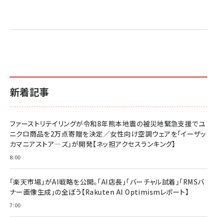
Amazon マーケティング・セールス全般関連書籍 の
Amazon ビジネス・経済関連書籍 の売れ筋ランキン
Amazon 経営戦略関連書籍 の売れ筋ランキング
売れ筋ランキング
グ
更新日時：2026/06/26 19:05
更新日時：2026/06/26 19:05
更新日時：2026/06/26 19:05
2億円を売り上げたプロが教える note×AI 最強の
anan(アンアン)2026/07/01号 No.2501[魅せる
ベインキャピタル 企業価値向上力の秘密
副業
カラダ2026／宮舘涼太]
￥2,640
￥1,870
￥880
イシューからはじめよ［改訂版］――知的生産の「シンプ
小さな会社は戦略が9割
anan(アンアン)2026/06/24号 No.2500増刊
ルな本質」
スペシャルエディション[王道エンタメの矜持／
￥1,980
新着記事
BTS]
￥2,200
￥1,100
ドリルを売るには穴を売れ
経営メモ 16年の起業家人生で得た知見
ファーストリテイリングが令和8年熊本地震の被災地緊急支援でユ
anan(アンアン)2026/07/08号 No.2502[2026
￥1,815
￥2,750
ニクロ商品を2万点寄贈を決定／女性向け空調ウェアを「イーザッ
年後半、あなたの恋と運命／山田涼介]
カマニアストア―ズ」が開発【ネッ担アクセスランキング】
￥880
Brand Shift(ブランド・シフト): 「信頼」で選ばれ
影響力の武器［新版］：人を動かす七つの原理
8:00
る時代の成長戦略
￥3,190
ママ投資家が育休中に１億貯めた株式投資
￥2,420
￥1,870
「楽天市場」がAI戦略を公開。「AI店長」「バーチャル試着」「RMSバ
ナー画像生成」の全ぼう【Rakuten AI Optimismレポート】
フィードバック経営 「沈黙の組織」から「高め合う
マーケティングの真実 P&G・グリコで学んだ失敗
組織」へ
と成長の法則
7:00
組織の成果を最大化する ルールのデザイン
￥3,080
￥2,200