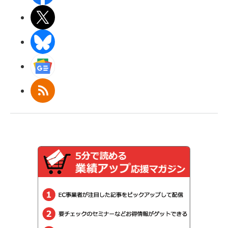
X(エックス)
BlueSky
Googleニュース
RSS