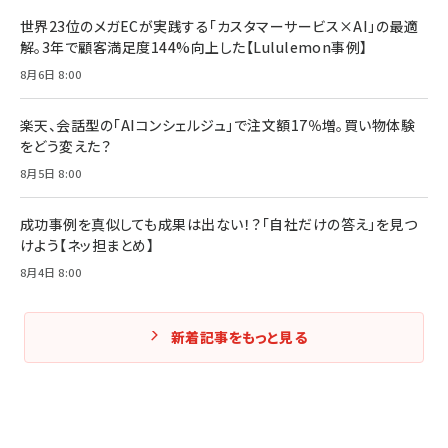
￥1,980
世界23位のメガECが実践する「カスタマーサービス×AI」の最適
解。3年で顧客満足度144%向上した【Lululemon事例】
Amazonランキングをもっと見る
Amazonランキングをもっと見る
8月6日 8:00
Amazonランキングをもっと見る
楽天、会話型の「AIコンシェルジュ」で注文額17％増。買い物体験
をどう変えた？
8月5日 8:00
成功事例を真似しても成果は出ない！？「自社だけの答え」を見つ
けよう【ネッ担まとめ】
8月4日 8:00
新着記事をもっと見る