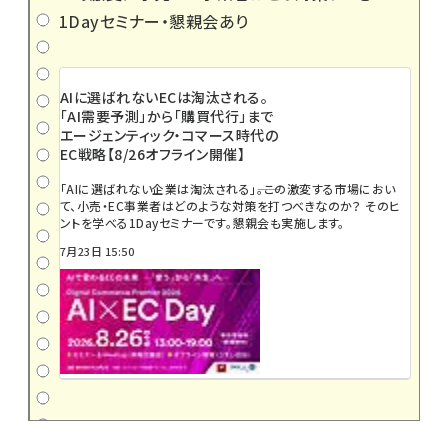
1Dayセミナー・懇親会あり
AIに選ばれないECは淘汰される。
「AI需要予測」から「購買代行」まで
エージェンティック・コマース時代の
EC戦略【8/26オフライン開催】
「AIに選ばれない企業は淘汰される」――。この激変する市場におい
て、小売・EC事業者はどのような対策を打つべきなのか？ そのヒ
ントを学べる1Dayセミナーです。懇親会も実施します。
7月23日 15:50