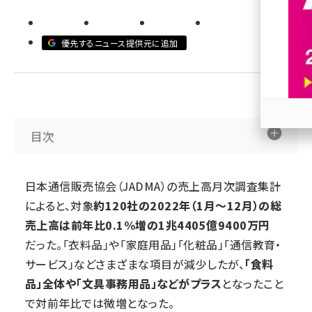
revico (739)
優先するニュース提供元に追加
目次
参加
日本通信販売協会（JADMA）の売上高月次調査集計
によると、対象
約120社の2022年（1月～12月）の総
売上高は前年比0.1%増の1兆4405億9400万円
だった。「衣料品」や「家庭用品」「化粧品」「通信教育・
サービス」などさまざまな項目が減少したが、
「食料
品」全体や「文具事務用品」などがプラス
となったこと
で対前年比では微増となった。