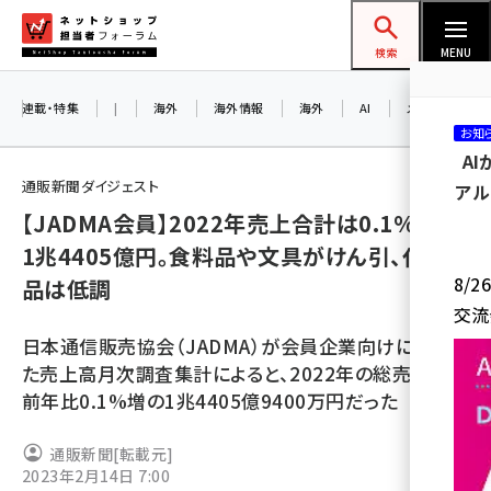
メ
ネットショップ担当者フォーラム
イ
検索
MENU
ン
コ
連載・特集
|
海外
海外情報
海外
AI
メタバース
お知
ン
A
テ
通販新聞ダイジェスト
アル
ン
【JADMA会員】2022年売上合計は0.1%増の
ツ
amazon (2247)
1兆4405億円。食料品や文具がけん引、化粧
に
8/
品は低調
yahoo (1900)
移
交流
動
楽天 (1871)
日本通信販売協会（JADMA）が会員企業向けに実施し
ecbeing (1207)
た売上高月次調査集計によると、2022年の総売上高は
前年比0.1%増の1兆4405億9400万円だった
アスクル (1119)
base (1074)
通販新聞
[転載元]
2023年2月14日 7:00
ビィ・フォアード (773)