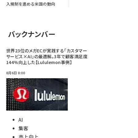
入規制を進める米国の動向
バックナンバー
世界23位のメガECが実践する「カスタマー
サービス×AI」の最適解。3年で顧客満足度
144%向上した【Lululemon事例】
8月6日 8:00
AI
集客
売上向上