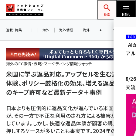
メ
ネットショップ担当者フォーラム
イ
検索
MENU
ン
コ
連載・特集
|
海外
海外情報
海外
AI
メタバース
お知
ン
A
テ
アル
ン
ツ
海外のEC事情・戦略・マーケティング情報ウォッチ
amazon (2259)
に
米国に学ぶ返品対応。アップセルを生む返品
8/
yahoo (1908)
移
体験、ポリシー厳格化の効果、増える返品商品
交流
動
のキープ許可など最新データ＋事例
楽天 (1876)
ecbeing (1211)
日本よりも圧倒的に返品文化が進んでいる米国です
アスクル (1122)
が、その一方で不正な利用のされ方による被害が拡大
しています。しかし、快適な返品体験が顧客の購入を後
base (1083)
押しするケースが多いことも事実です。2024年の米国
ビィ・フォアード (781)