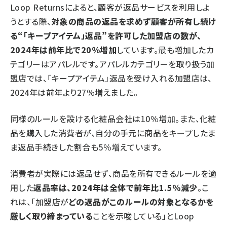
Loop Returnsによると、顧客が返品サービスを利用しよ
うとする際、
対象の商品の返品を求めず顧客が所有し続け
る“「キープアイテム」返品”を許可した加盟店の数が、
2024年は前年比で20％増加
しています。最も増加したカ
テゴリーはアパレルです。アパレルカテゴリーを取り扱う加
盟店では、「キープアイテム」返品を受け入れる加盟店は、
2024年は前年より27％増えました。
同様のルールを設ける化粧品会社は10％増加。また、化粧
品を購入した消費者が、自分の手元に商品をキープしたま
ま返品手続きした割合も5％増えています。
消費者が実際には返品せず、商品を所有できるルールを適
用した
返品率は、2024年は全体で前年比1.5％減少
。こ
れは、「加盟店が
どの返品がこのルールの対象となるかを
厳しく取り締まっている
ことを示唆している」とLoop