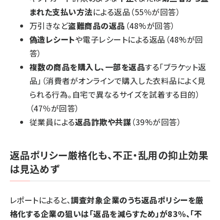
まれた支払い方法
による返品（55％が回答）
万引きなど
盗難商品の返品
（48%が回答）
偽造レシート
や電子レシートによる返品（48%が回
答）
複数の商品を購入し、一部を返品
する「ブラケット返
品」（消費者がオンラインで購入した衣料品によく見
られる行為。自宅で異なるサイズを試着する目的）
（47％が回答）
従業員による
返品詐欺や共謀
（39%が回答）
返品ポリシー厳格化も、不正・乱用の抑止効果
は見込めず
レポートによると、
調査対象企業のうち返品ポリシーを厳
格化する企業の狙いは「返品を減らすため」が83%、「不