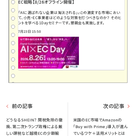
EC戦略【8/26オフライン開催】
「AIに選ばれない企業は淘汰される」――。この激変する市場におい
て、小売・EC事業者はどのような対策を打つべきなのか？ そのヒ
ントを学べる1Dayセミナーです。懇親会も実施します。
7月23日 15:50
前の記事
次の記事
どうなるSHEIN？ 関税免除の撤
米国のEC市場でAmazonの
廃、第二次トランプ政権による厳
「Buy with Prime」導入が進ん
しい課税など越境ECの少額輸
でいるワケ＋活用メリットとは