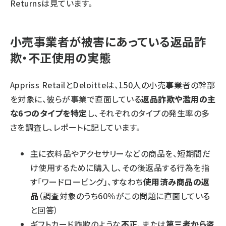
Returnsは見ています。
小売事業者が被害にあっている返品詐
欺・不正使用の実態
Appriss RetailとDeloitteは、150人の小売事業者の幹部
を対象に、彼らが事業で直面している
返品詐欺や濫用の主
な6つのタイプを特定
し、それぞれのタイプの発生率の多
さを調査し、レポートに記しています。
主に衣料品やアクセサリーなどの商品を、短期間だ
け使用するために購入し、その後返品する行為を指
す「ワードロービング」、すなわち
使用済み商品の返
品
（調査対象のうち60％がこの問題に直面している
と回答）
ギフトカード詐欺のような
不正
、または
第三者から盗