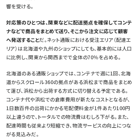
響を受ける。
対応策のひとつは、関東などに配送拠点を確保してコンテ
ナなどで商品をまとめて送り、そこから注文に応じて顧客
へ発送すること
だ。ネット通販における受注エリア（配達エ
リア）は北海道や九州のショップにしても、基本的には人口
に比例し、関東から関西までで全体の70％を占める。
北海道のある通販ショップでは、コンテナで週に1回、北海
道からスクロール360の拠点がある浜松まで商品をまとめ
て運び、浜松から出荷する方式に切り替える予定である。
コンテナ代や浜松での倉庫費用が新たなコストとなるが、
1日数百件の出荷にかかる宅配便料金が1件あたり100円
以上違うので、トータルでの物流費はむしろ下がる。また、
配達時間も従来より短縮でき、物流サービスの向上につな
がる見込みだ。