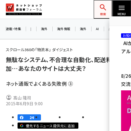
メ
ネットショップ担当者フォーラム
イ
検索
MENU
ン
コ
連載・特集
|
海外
海外情報
海外
AI
メタバース
お知
ン
A
テ
スクロール360の「物流本」 ダイジェスト
アル
ン
無駄なシステム、不合理な自動化、配送料の増
ツ
amazon (2258)
加…あなたのサイトは大丈夫？
に
8/
yahoo (1907)
移
ネット通販でよくある失敗例 ③
交流
動
楽天 (1874)
高山 隆司
ecbeing (1211)
2015年6月9日 9:00
アスクル (1122)
24
base (1083)
優先するニュース提供元に追加
ビィ・フォアード (777)