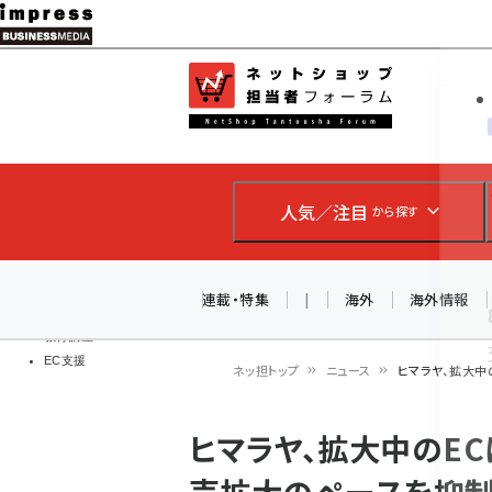
メ
イ
EC担当者
ネットショッ
ン
Web担当者
コ
製品導入
ン
企業IT
ソフト開発
テ
IoT・AI
人気／注目
から探す
ン
DCクラウド
研究・調査
ツ
エネルギー
に
連載・特集
|
海外
海外情報
ドローン
移
教育講座
EC支援
動
ネッ担トップ
ニュース
ヒマラヤ、拡大中
パ
ヒマラヤ、拡大中のE
ン