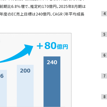
は前期比6.8％増で、推定約170億円。2025年8月期は
終年度のEC売上目標は240億円、CAGR（年平均成長