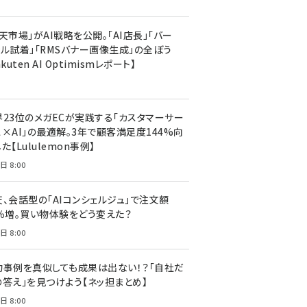
天市場」がAI戦略を公開。「AI店長」「バー
ャル試着」「RMSバナー画像生成」の全ぼう
akuten AI Optimismレポート】
界23位のメガECが実践する「カスタマーサー
ス×AI」の最適解。3年で顧客満足度144%向
た【Lululemon事例】
日 8:00
天、会話型の「AIコンシェルジュ」で注文額
7％増。買い物体験をどう変えた？
日 8:00
功事例を真似しても成果は出ない！？「自社だ
の答え」を見つけよう【ネッ担まとめ】
日 8:00