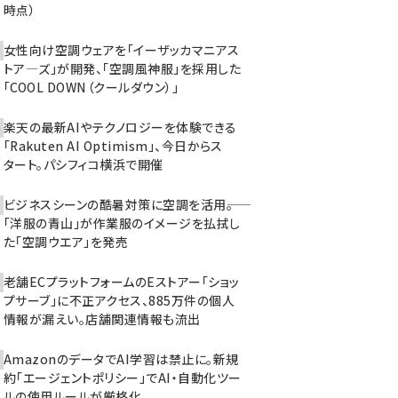
時点）
女性向け空調ウェアを「イーザッカマニアス
トア―ズ」が開発、「空調風神服」を採用した
「COOL DOWN（クールダウン）」
楽天の最新AIやテクノロジーを体験できる
「Rakuten AI Optimism」、今日からス
タート。パシフィコ横浜で開催
ビジネスシーンの酷暑対策に空調を活用――。
「洋服の青山」が作業服のイメージを払拭し
た「空調ウエア」を発売
老舗ECプラットフォームのEストアー「ショッ
プサーブ」に不正アクセス、885万件の個人
情報が漏えい。店舗関連情報も流出
AmazonのデータでAI学習は禁止に。新規
約「エージェントポリシー」でAI・自動化ツー
ルの使用ルールが厳格化