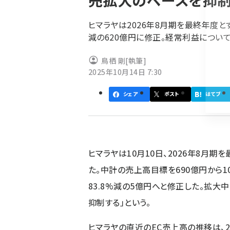
売拡大のペースを抑制
く
ず
ヒマラヤは2026年8月期を最終年度と
減の620億円に修正。経常利益について
鳥栖 剛
[執筆]
2025年10月14日 7:30
シェア
ポスト
はてブ
ヒマラヤは10月10日、2026年8月
た。中計の売上高目標を690億円から1
83.8%減の5億円へと修正した。拡大
抑制する」という。
ヒマラヤの直近のEC売上高の推移は、20