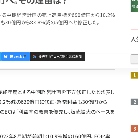
」へ。その理由は？
する中期経営計画の売上高目標を690億円から10.2%
も30億円から83.8%減の5億円へと修正した。
人
Bluesky
優先するニュース提供元に追加
参加登録はこちら↑
期を最終年度とする中期経営計画を下方修正したと発表し
0.2%減の620億円に修正。経常利益も30億円から
中のECは「利益率の改善を優先し、販売拡大のペースを
23年8月期が前期比10.9%増の160億円、EC化率