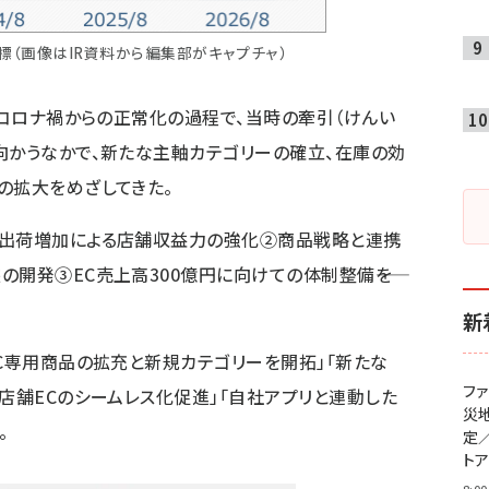
標（画像はIR資料から編集部がキャプチャ）
、コロナ禍からの正常化の過程で、当時の牽引（けんい
向かうなかで、新たな主軸カテゴリーの確立、在庫の効
の拡大をめざしてきた。
の出荷増加による店舗収益力の強化②商品戦略と連携
開発③EC売上高300億円に向けての体制整備――を
新
EC専用商品の拡充と新規カテゴリーを開拓」「新たな
フ
「店舗ECのシームレス化促進」「自社アプリと連動した
災
。
定
ト