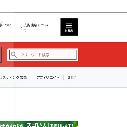
担につい
広告出稿につい
て
MENU
リスティング広告
アフィリエイト
SEO
メール
ソーシャル
amazon (2247)
yahoo (1901)
楽天 (1871)
ecbeing (1207)
アスクル (1119)