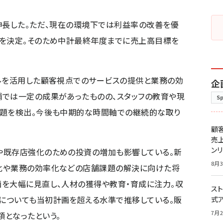
伸長した。ただ、現在の環境下では利益率の改善を優
とを決定。そのため中計最終年度までに売上高目標を
タルを活用した顧客視点でのサービスの提供と業務の効
企
舗では一定の成果があったものの、スタッフの教育や現
S
課題を検出。今後も中期的な時間軸での継続的な取り
顧
売
ン
や既存店強化のための投資の増加も影響している。新
8月3
化や業務の効率化などの店舗課題の解決に向けた将
画を大幅に見直し、人材の獲得や教育・育成に注力。収
スト
についても当初計画を超える水準で推移している。販
式
7月2
となったという。