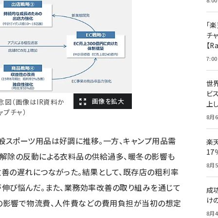
8:00
「楽
チ
【R
7:00
世
ビ
念図（画像はIR資料か
上し
ャプチャ）
8月6
般スポーツ用品は好調に推移。一方、キャンプ用品需
楽
1
ン解除の反動による衣料品の供給過多、暖冬の影響も
8月5
善の遅れにつながった。結果として、既存店の粗利率
が伸び悩んだ。また、業務効率改善の取り組みを通じて
成
け
の影響で物流費、人件費などの費用負担が当初の想定
8月4