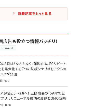
新着記事をもっと見る
画広告も役立つ情報バッチリ！
ponsored
客の8割は「なんとなく」離脱する。ECリピート
上を最大化する7つの鉄板シナリオをアクショ
リンクが公開
日 7:00
ア評価2.5→3.8へ！ 三陽商会の「SANYO公
アプリ」、リニューアル成功の裏側とOMO戦略
9日 8:00