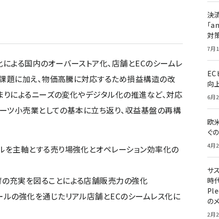
決
「a
対
7月1
化による国内のオーバーストア化、店舗とECのシームレ
E
課題に加え、物価高騰に対応するため損益構造の改
向
まりによるニーズの変化やデジタル化の推進など、対応
6月2
ポーツ小売業としての基本に立ち返り、収益基盤の再構
欧
ぐ
4月2
ルを主軸とする売り場強化とオペレーション効率化の
サ
育の充実を図ることによる店舗販売力の強化
時代
Pl
ールの強化を通じたリアル店舗とECのシームレス化に
の
2月2