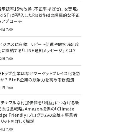
済承認率15%改善、不正率ほぼゼロを実現。
nd ST」が導入したRiskifiedの網羅的な不正
策アプローチ
4日 7:00
Cビジネスに有効！ リピート促進や顧客満足度
上に直結する「LINE通知メッセージ」とは？
2日 7:00
米トップ企業はなぜマーケットプレイス化を急
のか？ BtoB企業の競争力を高める新潮流
1日 7:00
ステナブルな付加価値を「利益」につなげる新
の成長戦略。Amazon提供の「Climate
edge Friendly」プログラムの全貌＋事業者
メリットを詳しく解説
4日 7:00