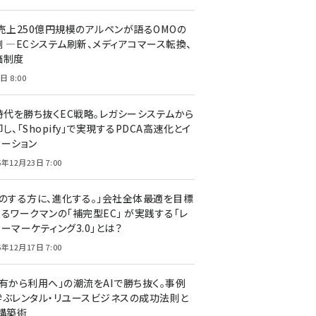
C売上250億円規模のアルペンが語るOMOの
側 ―ECシステム刷新、メディアコマース転換、
価制度
日 8:00
I時代を勝ち抜くEC戦略。レガシーシステムから
し、「Shopify」で実現するPDCA高速化とイ
ベーション
5年12月23日 7:00
声のする方に、進化する。」会社全体最適を目標
するワークマンの「補完型EC」 が実践する「レ
ーマーケティング3.0」とは？
5年12月17日 7:00
所有から利用へ」の潮流をAIで勝ち抜く。事例
学ぶレンタル・リユースビジネスの成功法則と
C構築術