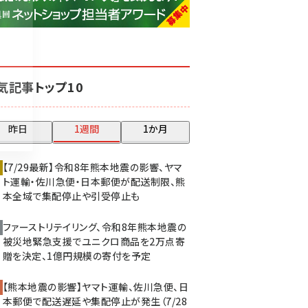
base (1075)
ビィ・フォアード (773)
revico (739)
気記事トップ10
昨日
1週間
1か月
【7/29最新】令和8年熊本地震の影響、ヤマ
ト運輸・佐川急便・日本郵便が配送制限、熊
本全域で集配停止や引受停止も
ファーストリテイリング、令和8年熊本地震の
被災地緊急支援でユニクロ商品を2万点寄
贈を決定、1億円規模の寄付を予定
【熊本地震の影響】ヤマト運輸、佐川急便、日
本郵便で配送遅延や集配停止が発生（7/28