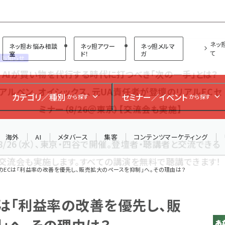
プ担当者フォーラム
ネッ
ネッ担お悩み相談
ネッ担アワー
ネッ担メルマ
て
室
ド！
ガ
お知らせ
AIが買い物を代行する時代に打つべき「次の一手」とは？
カテゴリ／種別
セミナー／イベント
から探す
から探す
アルペン、オイシックス、元UA責任者が登壇のリアルECセ
ミナー（8/26＠東京）【交流会も実施】
海外
AI
メタバース
集客
コンテンツマーケティング
8/26（水）、東京・四谷で開催。登壇者・聴講者と交流できる
交流会も実施します。すべての講演を無料で聴講できます！
のECは「利益率の改善を優先し、販売拡大のペースを抑制」へ。その理由は？
Cは「利益率の改善を優先し、販