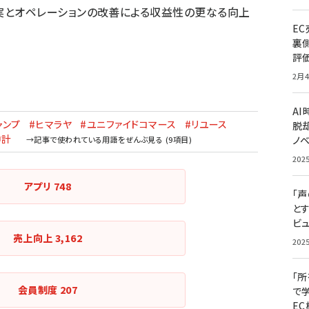
実とオペレーションの改善による収益性の更なる向上
E
裏
評
2月4
A
ャンプ
#ヒマラヤ
#ユニファイドコマース
#リユース
脱却
中計
ノ
202
アプリ
748
「
と
ビュ
売上向上
3,162
202
「
会員制度
207
で
E