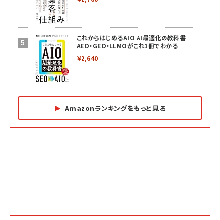
これからはじめるAIO AI最適化の教科書
AEO・GEO・LLMOがこれ1冊でわかる
￥2,640
Amazonランキングをもっと見る
Amazon マーケティング・セールス全般関連書籍 の
Amazon ビジネス・経済関連書籍 の売れ筋ランキン
Amazon 経営戦略関連書籍 の売れ筋ランキング
売れ筋ランキング
グ
更新日時：2026/06/26 19:05
更新日時：2026/06/26 19:05
更新日時：2026/06/26 19:05
2億円を売り上げたプロが教える note×AI 最強の
anan(アンアン)2026/07/01号 No.2501[魅せる
ベインキャピタル 企業価値向上力の秘密
副業
カラダ2026／宮舘涼太]
￥2,640
￥1,870
￥880
イシューからはじめよ［改訂版］――知的生産の「シンプ
小さな会社は戦略が9割
anan(アンアン)2026/06/24号 No.2500増刊
ルな本質」