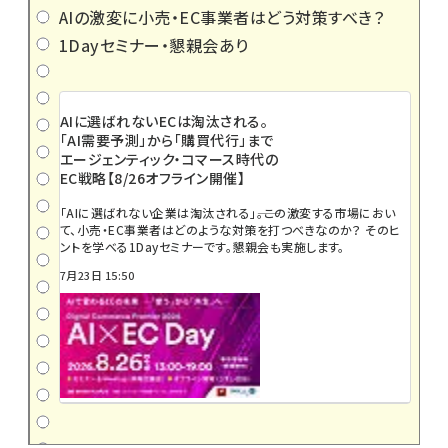
AIの激変に小売・EC事業者はどう対策すべき？
1Dayセミナー・懇親会あり
AIに選ばれないECは淘汰される。
「AI需要予測」から「購買代行」まで
エージェンティック・コマース時代の
EC戦略【8/26オフライン開催】
「AIに選ばれない企業は淘汰される」――。この激変する市場におい
て、小売・EC事業者はどのような対策を打つべきなのか？ そのヒ
ントを学べる1Dayセミナーです。懇親会も実施します。
7月23日 15:50