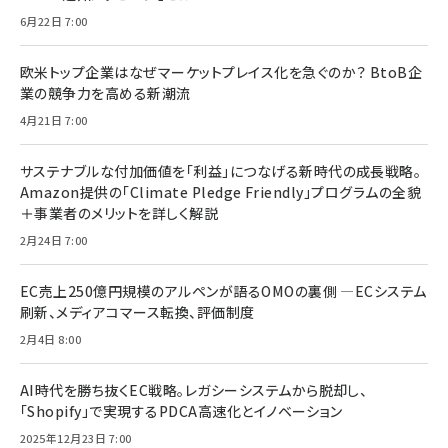
6月22日 7:00
欧米トップ企業はなぜマーケットプレイス化を急ぐのか？ BtoB企
業の競争力を高める新潮流
4月21日 7:00
サステナブルな付加価値を「利益」につなげる新時代の成長戦略。
Amazon提供の「Climate Pledge Friendly」プログラムの全貌
＋事業者のメリットを詳しく解説
2月24日 7:00
EC売上250億円規模のアルペンが語るOMOの裏側 ―ECシステム
刷新、メディアコマース転換、評価制度
2月4日 8:00
AI時代を勝ち抜くEC戦略。レガシーシステムから脱却し、
「Shopify」で実現するPDCA高速化とイノベーション
2025年12月23日 7:00