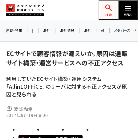
メ
ネットショップ担当者フォーラム
イ
検索
MENU
ン
コ
連載・特集
|
海外
海外情報
海外
AI
メタバース
ン
テ
ECサイトで顧客情報が漏えいか。原因は通販
ン
サイト構築・運営サービスへの不正アクセス
ツ
amazon (2255)
に
利用していたECサイト構築・運用システム
yahoo (1906)
移
8
「Allin1OFFiCE」のサーバに対する不正アクセスが原
交
動
楽天 (1874)
因と見られる
ecbeing (1210)
渡部 和章
アスクル (1122)
2017年9月19日 8:00
base (1081)
ビィ・フォアード (776)