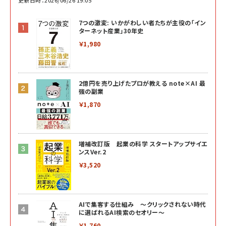
7つの激変: いかがわしい者たちが主役の「イン
ターネット産業」30年史
￥1,980
2億円を売り上げたプロが教える note×AI 最
強の副業
￥1,870
増補改訂版 起業の科学 スタートアップサイエ
ンスVer.2
￥3,520
AIで集客する仕組み ～クリックされない時代
に選ばれるAI検索のセオリー～
￥1,760