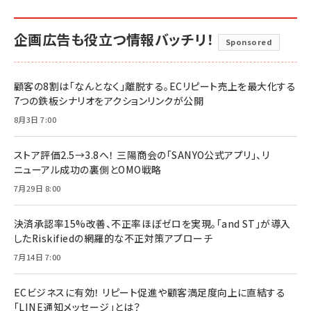
企画広告も役立つ情報バッチリ！
Sponsored
顧客の8割は「なんとなく」離脱する。ECリピート売上を最大化する
7つの鉄板シナリオをアクションリンクが公開
8月3日 7:00
ストア評価2.5→3.8へ！ 三陽商会の「SANYO公式アプリ」、リ
ニューアル成功の裏側とOMO戦略
7月29日 8:00
決済承認率15%改善、不正率ほぼゼロを実現。「and ST」が導入
したRiskifiedの網羅的な不正対策アプローチ
7月14日 7:00
ECビジネスに有効！ リピート促進や顧客満足度向上に直結する
「LINE通知メッセージ」とは？