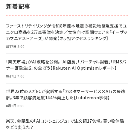
スペシャルエディション[王道エンタメの矜持／
￥1,980
新着記事
BTS]
￥2,200
￥1,100
ドリルを売るには穴を売れ
経営メモ 16年の起業家人生で得た知見
ファーストリテイリングが令和8年熊本地震の被災地緊急支援でユ
anan(アンアン)2026/07/08号 No.2502[2026
￥1,815
￥2,750
ニクロ商品を2万点寄贈を決定／女性向け空調ウェアを「イーザッ
年後半、あなたの恋と運命／山田涼介]
カマニアストア―ズ」が開発【ネッ担アクセスランキング】
￥880
Brand Shift(ブランド・シフト): 「信頼」で選ばれ
影響力の武器［新版］：人を動かす七つの原理
8月7日 8:00
る時代の成長戦略
￥3,190
ママ投資家が育休中に１億貯めた株式投資
￥2,420
￥1,870
「楽天市場」がAI戦略を公開。「AI店長」「バーチャル試着」「RMSバ
ナー画像生成」の全ぼう【Rakuten AI Optimismレポート】
フィードバック経営 「沈黙の組織」から「高め合う
マーケティングの真実 P&G・グリコで学んだ失敗
組織」へ
と成長の法則
8月7日 7:00
組織の成果を最大化する ルールのデザイン
￥3,080
￥2,200
￥1,980
世界23位のメガECが実践する「カスタマーサービス×AI」の最適
解。3年で顧客満足度144%向上した【Lululemon事例】
Amazonランキングをもっと見る
Amazonランキングをもっと見る
8月6日 8:00
Amazonランキングをもっと見る
楽天、会話型の「AIコンシェルジュ」で注文額17％増。買い物体験
をどう変えた？