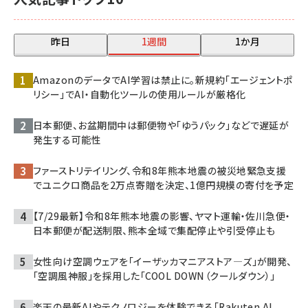
昨日
1週間
1か月
AmazonのデータでAI学習は禁止に。新規約「エージェントポ
リシー」でAI・自動化ツールの使用ルールが厳格化
日本郵便、お盆期間中は郵便物や「ゆうパック」などで遅延が
発生する可能性
ファーストリテイリング、令和8年熊本地震の被災地緊急支援
でユニクロ商品を2万点寄贈を決定、1億円規模の寄付を予定
【7/29最新】令和8年熊本地震の影響、ヤマト運輸・佐川急便・
日本郵便が配送制限、熊本全域で集配停止や引受停止も
女性向け空調ウェアを「イーザッカマニアストア―ズ」が開発、
「空調風神服」を採用した「COOL DOWN（クールダウン）」
楽天の最新AIやテクノロジーを体験できる「Rakuten AI