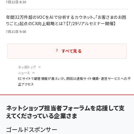
7月22日 8:30
年間32万件超のVOCをAIで分析するカウネット。「お客さまのお困
りごと」起点のCX向上戦略とは？【7/29リアルセミナー開催】
7月21日 9:00
すべて見る
ネッ担トップ
ニュース
パ
ECサイトで顧客情報が漏えいか。原因は通販サイト構築・運営サービスへの不
正アクセス
ン
く
ず
ネットショップ担当者フォーラムを応援して支
えてくださっている企業さま
ゴールドスポンサー