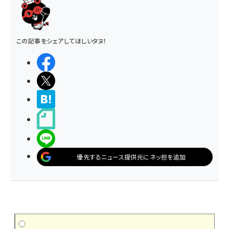
この記事をシェアしてほしいタヌ！
シェアする
ポストする
>ブクマする
noteで書く
LINEで送る
優先するニュース提供元にネッ担を追加