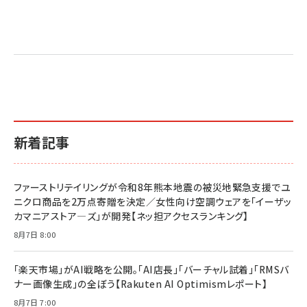
新着記事
ファーストリテイリングが令和8年熊本地震の被災地緊急支援でユ
ニクロ商品を2万点寄贈を決定／女性向け空調ウェアを「イーザッ
カマニアストア―ズ」が開発【ネッ担アクセスランキング】
8月7日 8:00
「楽天市場」がAI戦略を公開。「AI店長」「バーチャル試着」「RMSバ
ナー画像生成」の全ぼう【Rakuten AI Optimismレポート】
8月7日 7:00