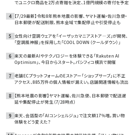
でユニクロ商品を2万点寄贈を決定、1億円規模の寄付を予定
【7/29最新】令和8年熊本地震の影響、ヤマト運輸・佐川急便・
日本郵便が配送制限、熊本全域で集配停止や引受停止も
女性向け空調ウェアを「イーザッカマニアストア―ズ」が開発、
「空調風神服」を採用した「COOL DOWN（クールダウン）」
楽天の最新AIやテクノロジーを体験できる「Rakuten AI
Optimism」、今日からスタート。パシフィコ横浜で開催
老舗ECプラットフォームのEストアー「ショップサーブ」に不正
アクセス、885万件の個人情報が漏えい。店舗関連情報も流出
【熊本地震の影響】ヤマト運輸、佐川急便、日本郵便で配送遅
延や集配停止が発生（7/28時点）
楽天、会話型の「AIコンシェルジュ」で注文額17％増。買い物
体験をどう変えた？