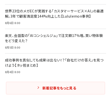
世界23位のメガECが実践する「カスタマーサービス×AI」の最適
解。3年で顧客満足度144%向上した【Lululemon事例】
8月6日 8:00
楽天、会話型の「AIコンシェルジュ」で注文額17％増。買い物体験
をどう変えた？
8月5日 8:00
成功事例を真似しても成果は出ない！？「自社だけの答え」を見つ
けよう【ネッ担まとめ】
8月4日 8:00
新着記事をもっと見る