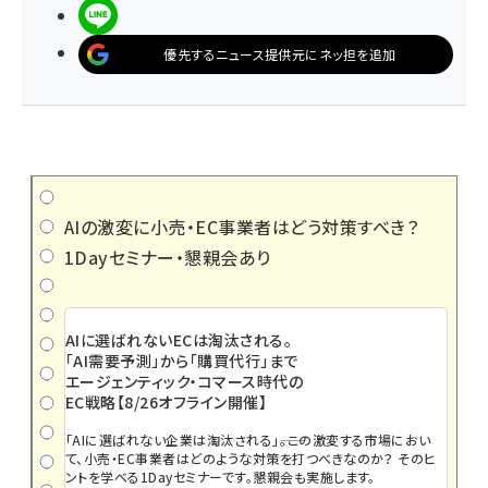
LINEで送る
優先するニュース提供元にネッ担を追加
AIの激変に小売・EC事業者はどう対策すべき？
1Dayセミナー・懇親会あり
AIに選ばれないECは淘汰される。
「AI需要予測」から「購買代行」まで
エージェンティック・コマース時代の
EC戦略【8/26オフライン開催】
「AIに選ばれない企業は淘汰される」――。この激変する市場におい
て、小売・EC事業者はどのような対策を打つべきなのか？ そのヒ
ントを学べる1Dayセミナーです。懇親会も実施します。