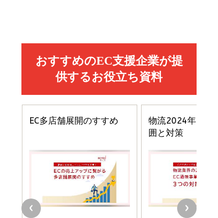
Amazon マーケティング・セールス全般関連書籍 の
Amazon ビジネス・経済関連書籍 の売れ筋ランキン
Amazon 経営戦略関連書籍 の売れ筋ランキング
売れ筋ランキング
グ
更新日時：2026/06/26 19:05
更新日時：2026/06/26 19:05
更新日時：2026/06/26 19:05
2億円を売り上げたプロが教える note×AI 最強の
anan(アンアン)2026/07/01号 No.2501[魅せる
ベインキャピタル 企業価値向上力の秘密
副業
カラダ2026／宮舘涼太]
￥2,640
￥1,870
￥880
イシューからはじめよ［改訂版］――知的生産の「シンプ
小さな会社は戦略が9割
anan(アンアン)2026/06/24号 No.2500増刊
ルな本質」
スペシャルエディション[王道エンタメの矜持／
￥1,980
BTS]
￥2,200
￥1,100
ドリルを売るには穴を売れ
経営メモ 16年の起業家人生で得た知見
anan(アンアン)2026/07/08号 No.2502[2026
￥1,815
￥2,750
年後半、あなたの恋と運命／山田涼介]
￥880
Brand Shift(ブランド・シフト): 「信頼」で選ばれ
影響力の武器［新版］：人を動かす七つの原理
る時代の成長戦略
￥3,190
ママ投資家が育休中に１億貯めた株式投資
￥2,420
￥1,870
フィードバック経営 「沈黙の組織」から「高め合う
マーケティングの真実 P&G・グリコで学んだ失敗
組織」へ
と成長の法則
組織の成果を最大化する ルールのデザイン
￥3,080