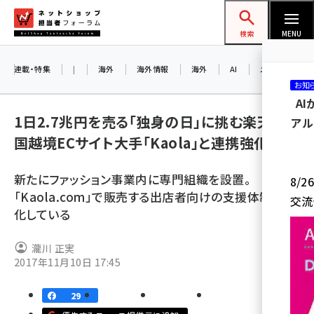
メ
ネットショップ担当者フォーラム
イ
検索
MENU
ン
コ
連載・特集
|
海外
海外情報
海外
AI
メタバース
お知
ン
A
テ
1日2.7兆円を売る「独身の日」に挑む楽天、中
アル
ン
国越境ECサイト大手「Kaola」と連携強化
ツ
amazon (2258)
に
新たにファッション事業内に専門組織を設置。
8/
yahoo (1907)
移
「Kaola.com」で販売する出店者向けの支援体制を強
交流
動
楽天 (1874)
化している
ecbeing (1211)
瀧川 正実
アスクル (1122)
2017年11月10日 17:45
base (1083)
29
ビィ・フォアード (777)