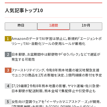
人気記事トップ10
昨日
1週間
1か月
AmazonのデータでAI学習は禁止に。新規約「エージェントポ
リシー」でAI・自動化ツールの使用ルールが厳格化
日本郵便、お盆期間中は郵便物や「ゆうパック」などで遅延が
発生する可能性
ファーストリテイリング、令和8年熊本地震の被災地緊急支援
でユニクロ商品を2万点寄贈を決定、1億円規模の寄付を予定
【7/29最新】令和8年熊本地震の影響、ヤマト運輸・佐川急便・
日本郵便が配送制限、熊本全域で集配停止や引受停止も
女性向け空調ウェアを「イーザッカマニアストア―ズ」が開発、
「空調風神服」を採用した「COOL DOWN（クールダウン）」