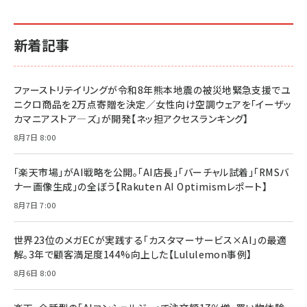
新着記事
ファーストリテイリングが令和8年熊本地震の被災地緊急支援でユ
ニクロ商品を2万点寄贈を決定／女性向け空調ウェアを「イーザッ
カマニアストア―ズ」が開発【ネッ担アクセスランキング】
8月7日 8:00
「楽天市場」がAI戦略を公開。「AI店長」「バーチャル試着」「RMSバ
ナー画像生成」の全ぼう【Rakuten AI Optimismレポート】
8月7日 7:00
世界23位のメガECが実践する「カスタマーサービス×AI」の最適
解。3年で顧客満足度144%向上した【Lululemon事例】
8月6日 8:00