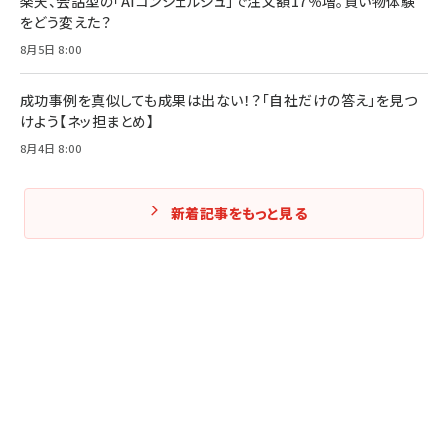
楽天、会話型の「AIコンシェルジュ」で注文額17％増。買い物体験
をどう変えた？
8月5日 8:00
成功事例を真似しても成果は出ない！？「自社だけの答え」を見つ
けよう【ネッ担まとめ】
8月4日 8:00
新着記事をもっと見る