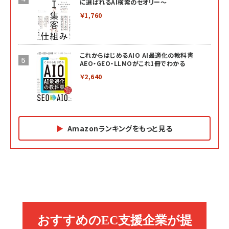
に選ばれるAI検索のセオリー～
￥1,760
これからはじめるAIO AI最適化の教科書
AEO・GEO・LLMOがこれ1冊でわかる
￥2,640
Amazonランキングをもっと見る
Amazon マーケティング・セールス全般関連書籍 の
Amazon ビジネス・経済関連書籍 の売れ筋ランキン
Amazon 経営戦略関連書籍 の売れ筋ランキング
売れ筋ランキング
グ
更新日時：2026/06/26 19:05
更新日時：2026/06/26 19:05
更新日時：2026/06/26 19:05
2億円を売り上げたプロが教える note×AI 最強の
anan(アンアン)2026/07/01号 No.2501[魅せる
ベインキャピタル 企業価値向上力の秘密
副業
カラダ2026／宮舘涼太]
￥2,640
￥1,870
￥880