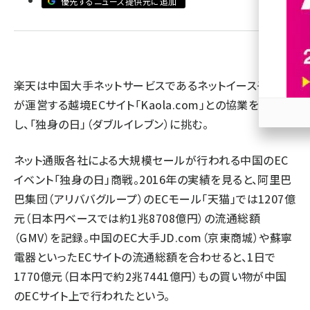
優先するニュース提供元に追加
revico (744)
楽天は中国大手ネットサービスであるネットイース子会社
が運営する越境ECサイト「Kaola.com」との協業を強化
し、「独身の日」（ダブルイレブン）に挑む。
参加
ネット通販各社による大規模セールが行われる中国のEC
イベント「独身の日」商戦。2016年の実績を見ると、阿里巴
巴集団（アリババグループ）のECモール「天猫」では1207億
元（日本円ベースでは約1兆8708億円）の流通総額
（GMV）を記録。中国のEC大手JD.com（京東商城）や蘇寧
電器といったECサイトの流通総額を合わせると、1日で
1770億元（日本円で約2兆7441億円）もの買い物が中国
のECサイト上で行われたという。