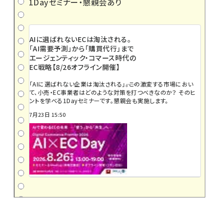
1Dayセミナー・懇親会あり
AIに選ばれないECは淘汰される。
「AI需要予測」から「購買代行」まで
エージェンティック・コマース時代の
EC戦略【8/26オフライン開催】
「AIに選ばれない企業は淘汰される」――。この激変する市場におい
て、小売・EC事業者はどのような対策を打つべきなのか？ そのヒ
ントを学べる1Dayセミナーです。懇親会も実施します。
7月23日 15:50