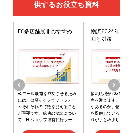
イシューからはじめよ［改訂版］――知的生産の「シンプ
小さな会社は戦略が9割
anan(アンアン)2026/06/24号 No.2500増刊
ルな本質」
スペシャルエディション[王道エンタメの矜持／
￥1,980
BTS]
￥2,200
￥1,100
ドリルを売るには穴を売れ
経営メモ 16年の起業家人生で得た知見
anan(アンアン)2026/07/08号 No.2502[2026
￥1,815
￥2,750
年後半、あなたの恋と運命／山田涼介]
￥880
Brand Shift(ブランド・シフト): 「信頼」で選ばれ
影響力の武器［新版］：人を動かす七つの原理
る時代の成長戦略
￥3,190
ママ投資家が育休中に１億貯めた株式投資
￥2,420
￥1,870
フィードバック経営 「沈黙の組織」から「高め合う
マーケティングの真実 P&G・グリコで学んだ失敗
組織」へ
と成長の法則
組織の成果を最大化する ルールのデザイン
￥3,080
￥2,200
￥1,980
Amazonランキングをもっと見る
Amazonランキングをもっと見る
Amazonランキングをもっと見る