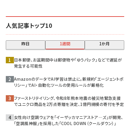
人気記事トップ10
昨日
1週間
1か月
日本郵便、お盆期間中は郵便物や「ゆうパック」などで遅延が
発生する可能性
AmazonのデータでAI学習は禁止に。新規約「エージェントポ
リシー」でAI・自動化ツールの使用ルールが厳格化
ファーストリテイリング、令和8年熊本地震の被災地緊急支援
でユニクロ商品を2万点寄贈を決定、1億円規模の寄付を予定
女性向け空調ウェアを「イーザッカマニアストア―ズ」が開発、
「空調風神服」を採用した「COOL DOWN（クールダウン）」