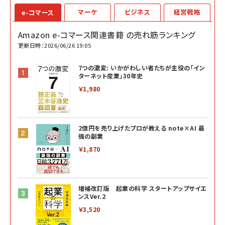
マーケ
ビジネス
経営戦略
e-コマース
Amazon e-コマース関連書籍 の売れ筋ランキング
更新日時：2026/06/26 19:05
7つの激変: いかがわしい者たちが主役の「イン
ターネット産業」30年史
￥1,980
2億円を売り上げたプロが教える note×AI 最
強の副業
￥1,870
増補改訂版 起業の科学 スタートアップサイエ
ンスVer.2
￥3,520