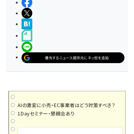
シェアする
ポストする
>ブクマする
noteで書く
LINEで送る
優先するニュース提供元にネッ担を追加
AIの激変に小売・EC事業者はどう対策すべき？
1Dayセミナー・懇親会あり