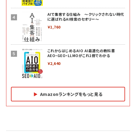
AIで集客する仕組み ～クリックされない時代
に選ばれるAI検索のセオリー～
￥1,760
これからはじめるAIO AI最適化の教科書
AEO・GEO・LLMOがこれ1冊でわかる
￥2,640
Amazonランキングをもっと見る
Amazon マーケティング・セールス全般関連書籍 の
Amazon ビジネス・経済関連書籍 の売れ筋ランキン
Amazon 経営戦略関連書籍 の売れ筋ランキング
売れ筋ランキング
グ
更新日時：2026/06/26 19:05
更新日時：2026/06/26 19:05
更新日時：2026/06/26 19:05
2億円を売り上げたプロが教える note×AI 最強の
anan(アンアン)2026/07/01号 No.2501[魅せる
ベインキャピタル 企業価値向上力の秘密