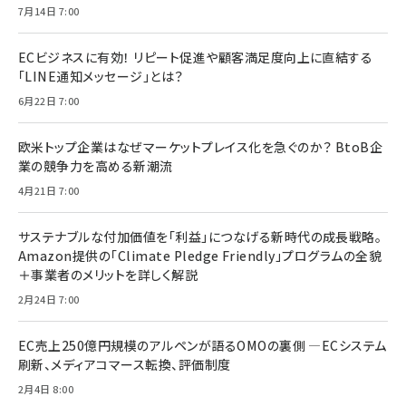
7月14日 7:00
ECビジネスに有効！ リピート促進や顧客満足度向上に直結する
「LINE通知メッセージ」とは？
6月22日 7:00
欧米トップ企業はなぜマーケットプレイス化を急ぐのか？ BtoB企
業の競争力を高める新潮流
4月21日 7:00
サステナブルな付加価値を「利益」につなげる新時代の成長戦略。
Amazon提供の「Climate Pledge Friendly」プログラムの全貌
＋事業者のメリットを詳しく解説
2月24日 7:00
EC売上250億円規模のアルペンが語るOMOの裏側 ―ECシステム
刷新、メディアコマース転換、評価制度
2月4日 8:00