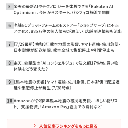
楽天の最新AIやテクノロジーを体験できる「Rakuten AI
Optimism」、今日からスタート。パシフィコ横浜で開催
老舗ECプラットフォームのEストアー「ショップサーブ」に不正
アクセス、885万件の個人情報が漏えい。店舗関連情報も流出
【7/29最新】令和8年熊本地震の影響、ヤマト運輸・佐川急便・
日本郵便が配送制限、熊本全域で集配停止や引受停止も
楽天、会話型の「AIコンシェルジュ」で注文額17％増。買い物
体験をどう変えた？
【熊本地震の影響】ヤマト運輸、佐川急便、日本郵便で配送遅
延や集配停止が発生（7/28時点）
Amazonが令和8年熊本地震の被災地支援、「ほしい物リス
ト」「支援物資」「Amazon Pay」経由での寄付など
人気記事ランキングをもっと見る