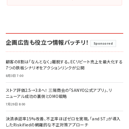
企画広告も役立つ情報バッチリ！
Sponsored
顧客の8割は「なんとなく」離脱する。ECリピート売上を最大化する
7つの鉄板シナリオをアクションリンクが公開
8月3日 7:00
ストア評価2.5→3.8へ！ 三陽商会の「SANYO公式アプリ」、リ
ニューアル成功の裏側とOMO戦略
7月29日 8:00
決済承認率15%改善、不正率ほぼゼロを実現。「and ST」が導入
したRiskifiedの網羅的な不正対策アプローチ