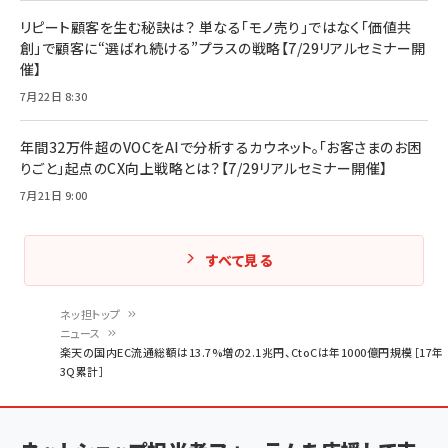
リピート顧客を生む秘訣は？ 単なる「モノ売り」ではなく「価値共
創」で顧客に“選ばれ続ける”プラスの戦略【7/29リアルセミナー開
催】
7月22日 8:30
年間32万件超のVOCをAIで分析するカウネット。「お客さまのお困
りごと」起点のCX向上戦略とは？【7/29リアルセミナー開催】
7月21日 9:00
すべて見る
ネッ担トップ
ニュース
パ
楽天の国内EC流通総額は13.7%増の2.1兆円、CtoCは年1000億円規模［17年
3Q累計］
ン
く