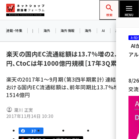
メ
ネットショップ担当者フォーラム
イ
検索
MENU
ン
コ
連載・特集
|
海外
海外情報
海外
AI
メタバース
お知
ン
A
テ
楽天の国内EC流通総額は13.7%増の2.1兆
アル
ン
円、CtoCは年1000億円規模［17年3Q累計］
ツ
amazon (2259)
に
楽天の2017年1～9月期（第3四半期累計）連結業績に
8/
yahoo (1907)
移
おける国内EC流通総額は、前年同期比13.7%増の2兆
交流
動
楽天 (1874)
1514億円
ecbeing (1211)
瀧川 正実
アスクル (1122)
2017年11月14日 10:30
base (1083)
37
ビィ・フォアード (778)