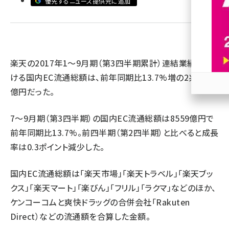
優先するニュース提供元に追加
revico (744)
楽天の2017年1～9月期（第3四半期累計）連結業績にお
ける国内EC流通総額は、前年同期比13.7%増の2兆1514
億円だった。
参加
7～9月期（第3四半期）の国内EC流通総額は8559億円で
前年同期比13.7%。前四半期（第2四半期）と比べると成長
率は0.3ポイント減少した。
国内EC流通総額は「楽天市場」「楽天トラベル」「楽天ブッ
クス」「楽天マート」「楽びん」「フリル」「ラクマ」などのほか、
ケンコーコムと爽快ドラッグの合併会社「Rakuten
Direct）などの流通額を合算した金額。