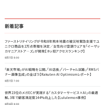
副業
カラダ2026／宮舘涼太]
￥2,640
￥1,870
￥880
イシューからはじめよ［改訂版］――知的生産の「シンプ
小さな会社は戦略が9割
anan(アンアン)2026/06/24号 No.2500増刊
ルな本質」
スペシャルエディション[王道エンタメの矜持／
￥1,980
新着記事
BTS]
￥2,200
￥1,100
ドリルを売るには穴を売れ
経営メモ 16年の起業家人生で得た知見
ファーストリテイリングが令和8年熊本地震の被災地緊急支援でユ
anan(アンアン)2026/07/08号 No.2502[2026
￥1,815
￥2,750
ニクロ商品を2万点寄贈を決定／女性向け空調ウェアを「イーザッ
年後半、あなたの恋と運命／山田涼介]
カマニアストア―ズ」が開発【ネッ担アクセスランキング】
￥880
Brand Shift(ブランド・シフト): 「信頼」で選ばれ
影響力の武器［新版］：人を動かす七つの原理
8月7日 8:00
る時代の成長戦略
￥3,190
ママ投資家が育休中に１億貯めた株式投資
￥2,420
￥1,870
「楽天市場」がAI戦略を公開。「AI店長」「バーチャル試着」「RMSバ
ナー画像生成」の全ぼう【Rakuten AI Optimismレポート】
フィードバック経営 「沈黙の組織」から「高め合う
マーケティングの真実 P&G・グリコで学んだ失敗
組織」へ
と成長の法則
8月7日 7:00
組織の成果を最大化する ルールのデザイン
￥3,080
￥2,200
￥1,980
世界23位のメガECが実践する「カスタマーサービス×AI」の最適
解。3年で顧客満足度144%向上した【Lululemon事例】
Amazonランキングをもっと見る
Amazonランキングをもっと見る
8月6日 8:00