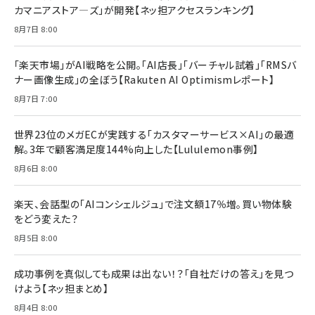
カマニアストア―ズ」が開発【ネッ担アクセスランキング】
￥880
Brand Shift(ブランド・シフト): 「信頼」で選ばれ
影響力の武器［新版］：人を動かす七つの原理
8月7日 8:00
る時代の成長戦略
￥3,190
ママ投資家が育休中に１億貯めた株式投資
￥2,420
￥1,870
「楽天市場」がAI戦略を公開。「AI店長」「バーチャル試着」「RMSバ
ナー画像生成」の全ぼう【Rakuten AI Optimismレポート】
フィードバック経営 「沈黙の組織」から「高め合う
マーケティングの真実 P&G・グリコで学んだ失敗
組織」へ
と成長の法則
8月7日 7:00
組織の成果を最大化する ルールのデザイン
￥3,080
￥2,200
￥1,980
世界23位のメガECが実践する「カスタマーサービス×AI」の最適
解。3年で顧客満足度144%向上した【Lululemon事例】
Amazonランキングをもっと見る
Amazonランキングをもっと見る
8月6日 8:00
Amazonランキングをもっと見る
楽天、会話型の「AIコンシェルジュ」で注文額17％増。買い物体験
をどう変えた？
8月5日 8:00
成功事例を真似しても成果は出ない！？「自社だけの答え」を見つ
けよう【ネッ担まとめ】
8月4日 8:00