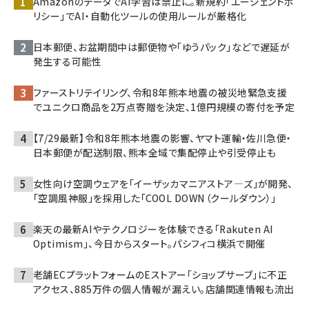
AmazonのデータでAI学習は禁止に。新規約「エージェントポ
リシー」でAI・自動化ツールの使用ルールが厳格化
日本郵便、お盆期間中は郵便物や「ゆうパック」などで遅延が
発生する可能性
ファーストリテイリング、令和8年熊本地震の被災地緊急支援
でユニクロ商品を2万点寄贈を決定、1億円規模の寄付を予定
【7/29最新】令和8年熊本地震の影響、ヤマト運輸・佐川急便・
日本郵便が配送制限、熊本全域で集配停止や引受停止も
女性向け空調ウェアを「イーザッカマニアストア―ズ」が開発、
「空調風神服」を採用した「COOL DOWN（クールダウン）」
楽天の最新AIやテクノロジーを体験できる「Rakuten AI
Optimism」、今日からスタート。パシフィコ横浜で開催
老舗ECプラットフォームのEストアー「ショップサーブ」に不正
アクセス、885万件の個人情報が漏えい。店舗関連情報も流出