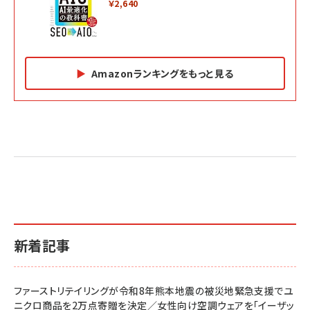
￥2,640
Amazonランキングをもっと見る
Amazon マーケティング・セールス全般関連書籍 の
Amazon ビジネス・経済関連書籍 の売れ筋ランキン
Amazon 経営戦略関連書籍 の売れ筋ランキング
売れ筋ランキング
グ
更新日時：2026/06/26 19:05
更新日時：2026/06/26 19:05
更新日時：2026/06/26 19:05
2億円を売り上げたプロが教える note×AI 最強の
anan(アンアン)2026/07/01号 No.2501[魅せる
ベインキャピタル 企業価値向上力の秘密
副業
カラダ2026／宮舘涼太]
￥2,640
￥1,870
￥880
イシューからはじめよ［改訂版］――知的生産の「シンプ
小さな会社は戦略が9割
anan(アンアン)2026/06/24号 No.2500増刊
ルな本質」
スペシャルエディション[王道エンタメの矜持／
￥1,980
新着記事
BTS]
￥2,200
￥1,100
ドリルを売るには穴を売れ
経営メモ 16年の起業家人生で得た知見
ファーストリテイリングが令和8年熊本地震の被災地緊急支援でユ
anan(アンアン)2026/07/08号 No.2502[2026
￥1,815
￥2,750
ニクロ商品を2万点寄贈を決定／女性向け空調ウェアを「イーザッ
年後半、あなたの恋と運命／山田涼介]