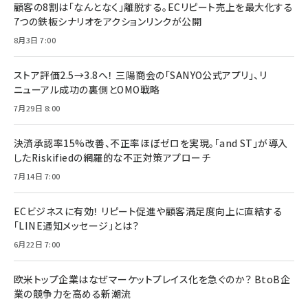
顧客の8割は「なんとなく」離脱する。ECリピート売上を最大化する
7つの鉄板シナリオをアクションリンクが公開
8月3日 7:00
ストア評価2.5→3.8へ！ 三陽商会の「SANYO公式アプリ」、リ
ニューアル成功の裏側とOMO戦略
7月29日 8:00
決済承認率15%改善、不正率ほぼゼロを実現。「and ST」が導入
したRiskifiedの網羅的な不正対策アプローチ
7月14日 7:00
ECビジネスに有効！ リピート促進や顧客満足度向上に直結する
「LINE通知メッセージ」とは？
6月22日 7:00
欧米トップ企業はなぜマーケットプレイス化を急ぐのか？ BtoB企
業の競争力を高める新潮流