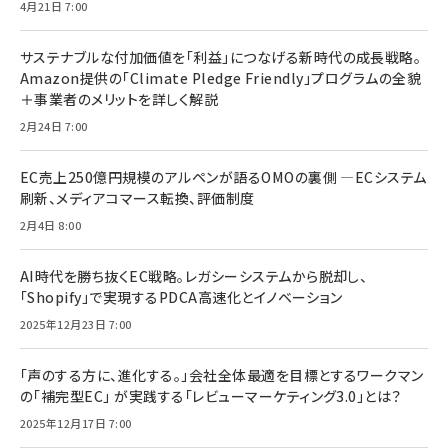
4月21日 7:00
サステナブルな付加価値を「利益」につなげる新時代の成長戦略。
Amazon提供の「Climate Pledge Friendly」プログラムの全貌
＋事業者のメリットを詳しく解説
2月24日 7:00
EC売上250億円規模のアルペンが語るOMOの裏側 ―ECシステム
刷新、メディアコマース転換、評価制度
2月4日 8:00
AI時代を勝ち抜くEC戦略。レガシーシステムから脱却し、
「Shopify」で実現するPDCA高速化とイノベーション
2025年12月23日 7:00
「声のする方に、進化する。」会社全体最適を目標とするワークマン
の「補完型EC」 が実践する「レビューマーケティング3.0」とは？
2025年12月17日 7:00