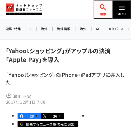
メ
ネットショップ担当者フォーラム
イ
検索
MENU
ン
コ
連載・特集
|
海外
海外情報
海外
AI
メタバース
お知ら
ン
AI
テ
アル
「Yahoo!ショッピング」がアップルの決済
ン
「Apple Pay」を導入
ツ
amazon (2255)
に
8/2
「Yahoo!ショッピング」のiPhone・iPadアプリに導入し
yahoo (1906)
移
た
交流
動
楽天 (1874)
瀧川 正実
ecbeing (1210)
2017年12月1日 7:00
アスクル (1122)
28
26
base (1081)
優先するニュース提供元に追加
ビィ・フォアード (776)