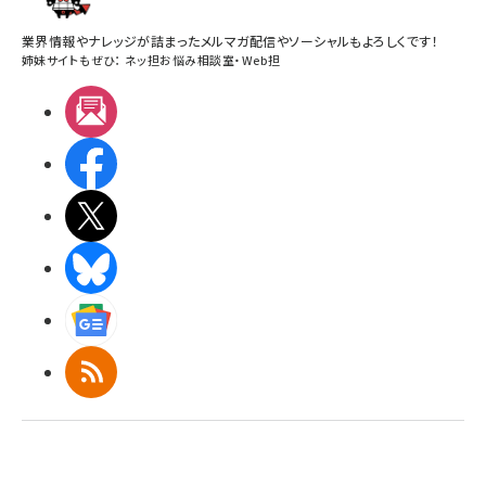
業界情報やナレッジが詰まったメルマガ配信やソーシャルもよろしくです！
姉妹サイトもぜひ：
ネッ担お悩み相談室
・
Web担
メルマガ
Facebook
X(エックス)
BlueSky
Googleニュース
RSS