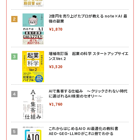
2億円を売り上げたプロが教える note×AI 最
強の副業
￥1,870
増補改訂版 起業の科学 スタートアップサイエ
ンスVer.2
￥3,520
AIで集客する仕組み ～クリックされない時代
に選ばれるAI検索のセオリー～
￥1,760
これからはじめるAIO AI最適化の教科書
AEO・GEO・LLMOがこれ1冊でわかる