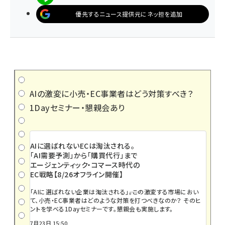
優先するニュース提供元にネッ担を追加
AIの激変に小売・EC事業者はどう対策すべき？
1Dayセミナー・懇親会あり
AIに選ばれないECは淘汰される。
「AI需要予測」から「購買代行」まで
エージェンティック・コマース時代の
EC戦略【8/26オフライン開催】
「AIに選ばれない企業は淘汰される」――。この激変する市場におい
て、小売・EC事業者はどのような対策を打つべきなのか？ そのヒ
ントを学べる1Dayセミナーです。懇親会も実施します。
7月23日 15:50