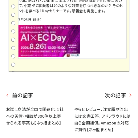
「AIに選ばれない企業は淘汰される」――。この激変する市場におい
て、小売・EC事業者はどのような対策を打つべきなのか？ そのヒ
ントを学べる1Dayセミナーです。懇親会も実施します。
7月23日 15:50
前の記事
次の記事
お試し商法が全国で問題化。1社
やらせレビュー、注文履歴流出
への苦情・相談が300件以上寄
には文書回答。アドフラウドには
せられる事案も【ネッ担まとめ】
自ら全額補償。Amazonの対応
に賛否【ネッ担まとめ】