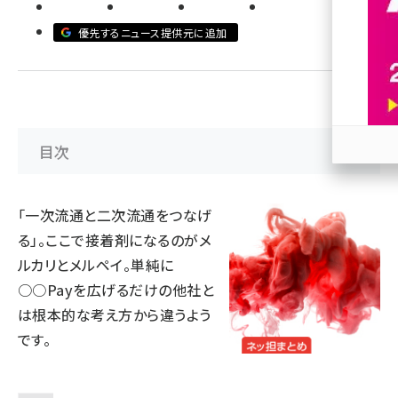
revico (744)
優先するニュース提供元に追加
目次
参加
「一次流通と二次流通をつなげ
る」。ここで接着剤になるのがメ
ルカリとメルペイ。単純に
○○Payを広げるだけの他社と
は根本的な考え方から違うよう
です。