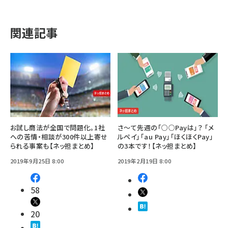
関連記事
お試し商法が全国で問題化。1社
さ～て先週の「○○Payは」？ 「メ
への苦情・相談が300件以上寄せ
ルペイ」「au Pay」「ほくほくPay」
られる事案も【ネッ担まとめ】
の3本です！【ネッ担まとめ】
2019年9月25日 8:00
2019年2月19日 8:00
58
20