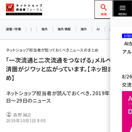
メ
ネットショップ担当者フォーラム
イ
検索
MENU
ン
コ
連載・特集
|
海外
海外情報
海外
AI
メタバース
お知
ン
A
テ
ネットショップ担当者が知っておくべきニュースのまとめ
アル
ン
「一次流通と二次流通をつなげる」メルペイ経
ツ
amazon (2259)
済圏がジワッと広がっています。【ネッ担まと
に
8/
め】
yahoo (1908)
移
交流
動
楽天 (1876)
ネットショップ担当者が読んでおくべき、2019年9月23
ecbeing (1211)
日〜29日のニュース
アスクル (1122)
森野 誠之
2019年10月1日 8:00
base (1083)
ビィ・フォアード (781)