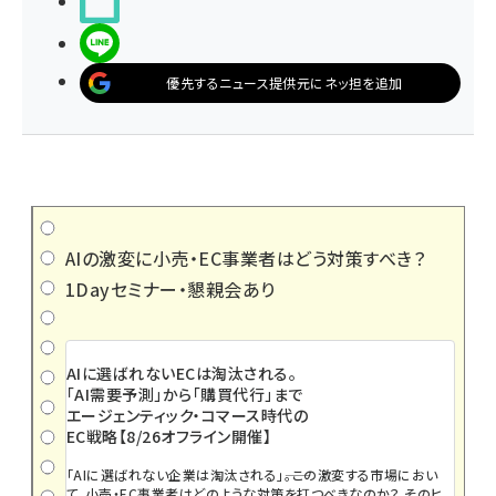
noteで書く
LINEで送る
優先するニュース提供元にネッ担を追加
AIの激変に小売・EC事業者はどう対策すべき？
1Dayセミナー・懇親会あり
AIに選ばれないECは淘汰される。
「AI需要予測」から「購買代行」まで
エージェンティック・コマース時代の
EC戦略【8/26オフライン開催】
「AIに選ばれない企業は淘汰される」――。この激変する市場におい
て、小売・EC事業者はどのような対策を打つべきなのか？ そのヒ