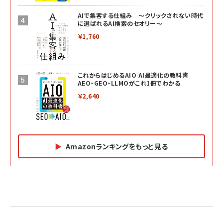
AIで集客する仕組み ～クリックされない時代
に選ばれるAI検索のセオリー～
￥1,760
これからはじめるAIO AI最適化の教科書
AEO・GEO・LLMOがこれ1冊でわかる
￥2,640
Amazonランキングをもっと見る
Amazon マーケティング・セールス全般関連書籍 の
Amazon ビジネス・経済関連書籍 の売れ筋ランキン
Amazon 経営戦略関連書籍 の売れ筋ランキング
売れ筋ランキング
グ
更新日時：2026/06/26 19:05
更新日時：2026/06/26 19:05
更新日時：2026/06/26 19:05
2億円を売り上げたプロが教える note×AI 最強の
anan(アンアン)2026/07/01号 No.2501[魅せる
ベインキャピタル 企業価値向上力の秘密
副業
カラダ2026／宮舘涼太]
￥2,640