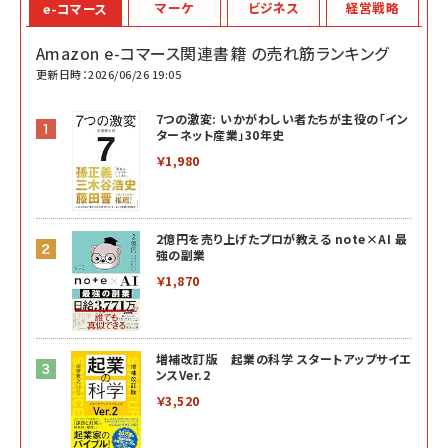
マーケ
ビジネス
経営戦略
e-コマース
Amazon e-コマース関連書籍 の売れ筋ランキング
更新日時：2026/06/26 19:05
7つの激変: いかがわしい者たちが主役の「イン
ターネット産業」30年史
￥1,980
2億円を売り上げたプロが教える note×AI 最
強の副業
￥1,870
増補改訂版 起業の科学 スタートアップサイエ
ンスVer.2
￥3,520