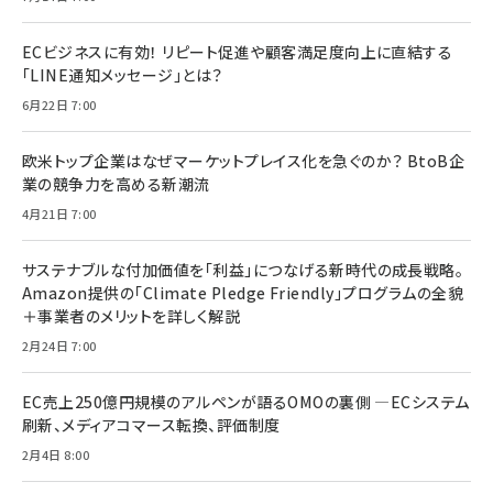
ECビジネスに有効！ リピート促進や顧客満足度向上に直結する
「LINE通知メッセージ」とは？
6月22日 7:00
欧米トップ企業はなぜマーケットプレイス化を急ぐのか？ BtoB企
業の競争力を高める新潮流
4月21日 7:00
サステナブルな付加価値を「利益」につなげる新時代の成長戦略。
Amazon提供の「Climate Pledge Friendly」プログラムの全貌
＋事業者のメリットを詳しく解説
2月24日 7:00
EC売上250億円規模のアルペンが語るOMOの裏側 ―ECシステム
刷新、メディアコマース転換、評価制度
2月4日 8:00