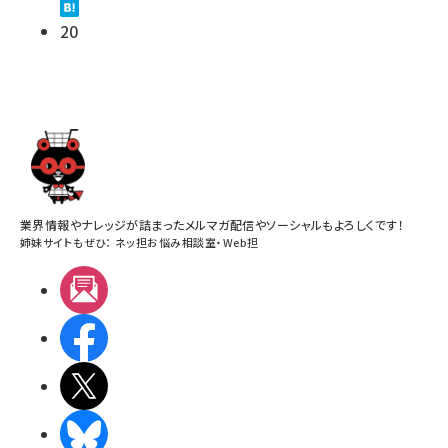
20
業界情報やナレッジが詰まったメルマガ配信やソーシャルもよろしくです！
姉妹サイトもぜひ：
ネッ担お悩み相談室
・
Web担
メルマガ
Facebook
X(エックス)
BlueSky