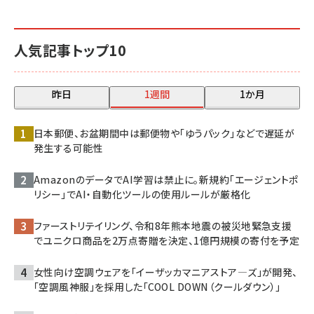
人気記事トップ10
昨日
1週間
1か月
日本郵便、お盆期間中は郵便物や「ゆうパック」などで遅延が
発生する可能性
AmazonのデータでAI学習は禁止に。新規約「エージェントポ
リシー」でAI・自動化ツールの使用ルールが厳格化
ファーストリテイリング、令和8年熊本地震の被災地緊急支援
でユニクロ商品を2万点寄贈を決定、1億円規模の寄付を予定
女性向け空調ウェアを「イーザッカマニアストア―ズ」が開発、
「空調風神服」を採用した「COOL DOWN（クールダウン）」