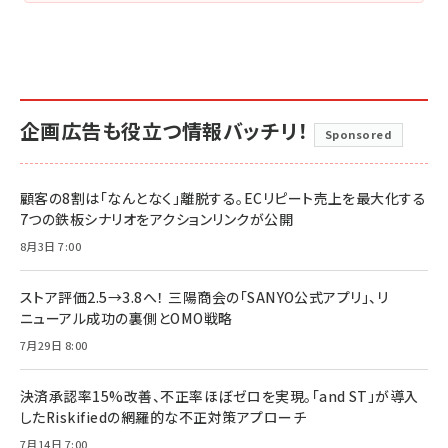
企画広告も役立つ情報バッチリ！
Sponsored
顧客の8割は「なんとなく」離脱する。ECリピート売上を最大化する
7つの鉄板シナリオをアクションリンクが公開
8月3日 7:00
ストア評価2.5→3.8へ！ 三陽商会の「SANYO公式アプリ」、リ
ニューアル成功の裏側とOMO戦略
7月29日 8:00
決済承認率15%改善、不正率ほぼゼロを実現。「and ST」が導入
したRiskifiedの網羅的な不正対策アプローチ
7月14日 7:00