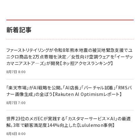
￥1,870
￥880
イシューからはじめよ［改訂版］――知的生産の「シンプ
小さな会社は戦略が9割
anan(アンアン)2026/06/24号 No.2500増刊
ルな本質」
スペシャルエディション[王道エンタメの矜持／
￥1,980
新着記事
BTS]
￥2,200
￥1,100
ドリルを売るには穴を売れ
経営メモ 16年の起業家人生で得た知見
ファーストリテイリングが令和8年熊本地震の被災地緊急支援でユ
anan(アンアン)2026/07/08号 No.2502[2026
￥1,815
￥2,750
ニクロ商品を2万点寄贈を決定／女性向け空調ウェアを「イーザッ
年後半、あなたの恋と運命／山田涼介]
カマニアストア―ズ」が開発【ネッ担アクセスランキング】
￥880
Brand Shift(ブランド・シフト): 「信頼」で選ばれ
影響力の武器［新版］：人を動かす七つの原理
8月7日 8:00
る時代の成長戦略
￥3,190
ママ投資家が育休中に１億貯めた株式投資
￥2,420
￥1,870
「楽天市場」がAI戦略を公開。「AI店長」「バーチャル試着」「RMSバ
ナー画像生成」の全ぼう【Rakuten AI Optimismレポート】
フィードバック経営 「沈黙の組織」から「高め合う
マーケティングの真実 P&G・グリコで学んだ失敗
組織」へ
と成長の法則
8月7日 7:00
組織の成果を最大化する ルールのデザイン
￥3,080
￥2,200
￥1,980
世界23位のメガECが実践する「カスタマーサービス×AI」の最適
解。3年で顧客満足度144%向上した【Lululemon事例】
Amazonランキングをもっと見る
Amazonランキングをもっと見る
8月6日 8:00
Amazonランキングをもっと見る