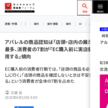
メ
ネットショップ担当者フォーラム
イ
検索
MENU
ン
コ
連載・特集
|
海外
海外情報
海外
AI
メタバース
お知
ン
A
テ
アパレルの商品認知は「店頭・店内の展示」が
アル
ン
最多、消費者の7割が「EC購入前に実店舗を利
ツ
amazon (2259)
用する」傾向
に
8/
yahoo (1908)
移
EC購入前の消費者行動では、「店頭の商品を必ず確認
交流
動
楽天 (1877)
しに行く」「店頭の商品を確認しないときは不安にな
る」という消費者が全体の7割を占めた
ecbeing (1211)
アスクル (1122)
石居 岳
2020年6月10日 9:00
base (1084)
ビィ・フォアード (782)