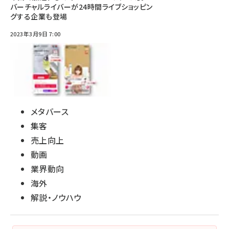
バーチャルライバーが24時間ライブショッピン
グする企業も登場
2023年3月9日 7:00
メタバース
集客
売上向上
動画
業界動向
海外
解説・ノウハウ