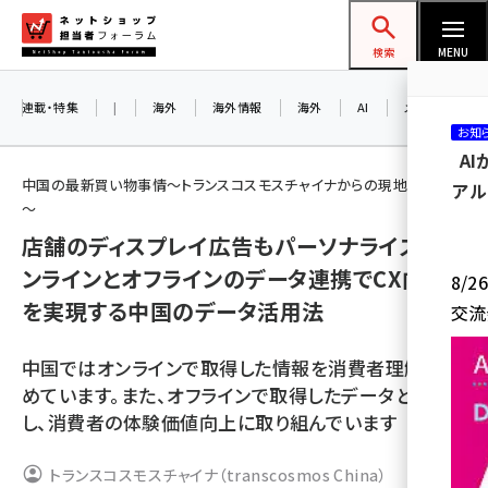
メ
ネットショップ担当者フォーラム
イ
検索
MENU
ン
コ
連載・特集
|
海外
海外情報
海外
AI
メタバース
お知
ン
A
テ
中国の最新買い物事情～トランスコスモスチャイナからの現地レポート
アル
ン
～
ツ
店舗のディスプレイ広告もパーソナライズ。オ
amazon (2243)
に
ンラインとオフラインのデータ連携でCX向上
8/
yahoo (1898)
移
を実現する中国のデータ活用法
交流
動
楽天 (1869)
中国ではオンラインで取得した情報を消費者理解を深
ecbeing (1205)
めています。また、オフラインで取得したデータと連係
アスクル (1115)
し、消費者の体験価値向上に取り組んでいます
base (1070)
トランスコスモスチャイナ（transcosmos China）
ビィ・フォアード (772)