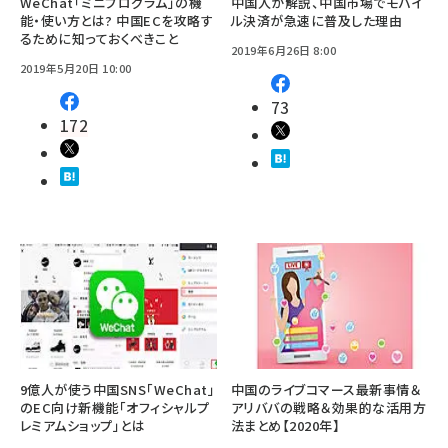
WeChat「ミニプログラム」の機
中国人が解説、中国市場でモバイ
能・使い方とは? 中国ECを攻略す
ル決済が急速に普及した理由
るために知っておくべきこと
2019年6月26日 8:00
2019年5月20日 10:00
73
172
9億人が使う中国SNS「WeChat」
中国のライブコマース最新事情＆
のEC向け新機能「オフィシャルプ
アリババの戦略＆効果的な活用方
レミアムショップ」とは
法まとめ【2020年】