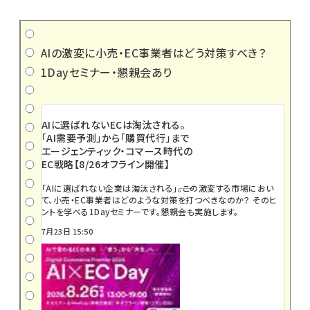
AIの激変に小売・EC事業者はどう対策すべき？
1Dayセミナー・懇親会あり
AIに選ばれないECは淘汰される。
「AI需要予測」から「購買代行」まで
エージェンティック・コマース時代の
EC戦略【8/26オフライン開催】
「AIに選ばれない企業は淘汰される」――。この激変する市場におい
て、小売・EC事業者はどのような対策を打つべきなのか？ そのヒ
ントを学べる1Dayセミナーです。懇親会も実施します。
7月23日 15:50