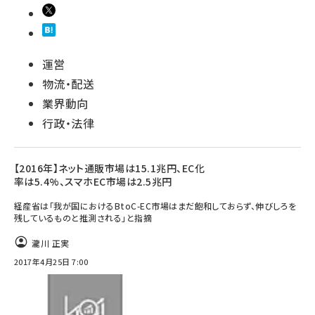
運営
物流・配送
業界動向
行政・法律
【2016年】ネット通販市場は15.1兆円、EC化
率は5.4%、スマホEC市場は2.5兆円
経産省は「我が国におけるBtoC-EC市場はまだ飽和しておらず、伸びしろを
残しているものと推測される」と指摘
瀧川 正実
2017年4月25日 7:00