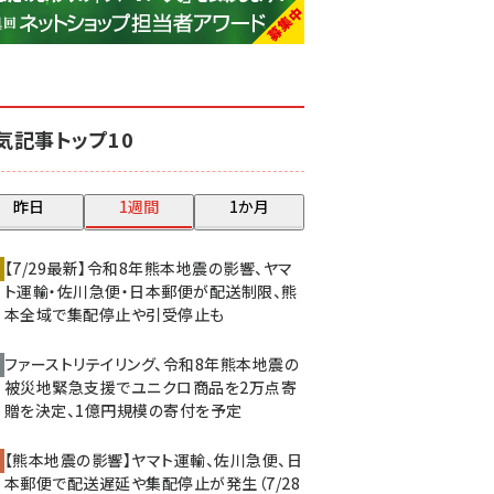
base (1077)
ビィ・フォアード (773)
revico (740)
気記事トップ10
昨日
1週間
1か月
【7/29最新】令和8年熊本地震の影響、ヤマ
ト運輸・佐川急便・日本郵便が配送制限、熊
本全域で集配停止や引受停止も
ファーストリテイリング、令和8年熊本地震の
被災地緊急支援でユニクロ商品を2万点寄
贈を決定、1億円規模の寄付を予定
【熊本地震の影響】ヤマト運輸、佐川急便、日
本郵便で配送遅延や集配停止が発生（7/28