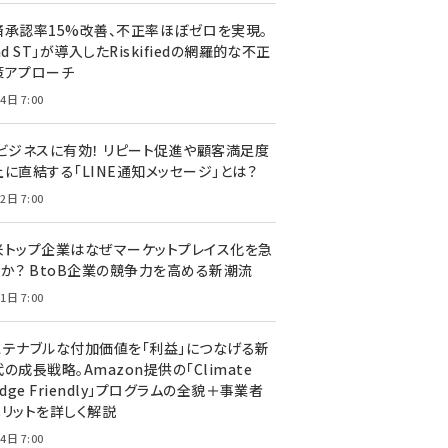
済承認率15%改善、不正率ほぼゼロを実現。
nd ST」が導入したRiskifiedの網羅的な不正
策アプローチ
4日 7:00
Cビジネスに有効！ リピート促進や顧客満足度
上に直結する「LINE通知メッセージ」とは？
2日 7:00
米トップ企業はなぜマーケットプレイス化を急
のか？ BtoB企業の競争力を高める新潮流
1日 7:00
ステナブルな付加価値を「利益」につなげる新
の成長戦略。Amazon提供の「Climate
edge Friendly」プログラムの全貌＋事業者
メリットを詳しく解説
4日 7:00