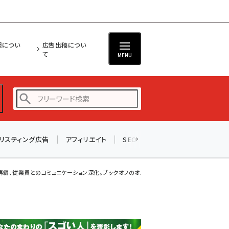
担につい
広告出稿につい
て
MENU
リスティング広告
アフィリエイト
SEO
メール
ソーシャル
amazon (2249)
yahoo (1901)
織再編、従業員とのコミュニケーション深化。ブックオフのオムニチャネルが成功した秘訣とは
楽天 (1871)
ecbeing (1207)
アスクル (1119)