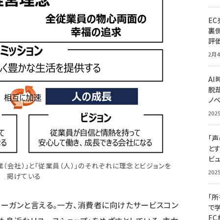
E
裏
評
2月4
A
脱却
ノ
202
「
と
ビュ
（会社）」と「従業員（人）」のそれぞれに理念とビジョンを
202
掲げている
「
ーガンと言える。一方、消費者に向けたサービスコン
で
E