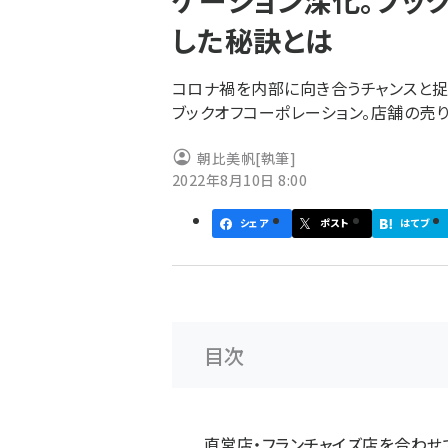
ケーション深化。ブッ
く
した秘訣とは
ず
コロナ禍を内部に向き合うチャンスと捉
ブックオフコーポレーション。店舗の売
朝比美帆
[執筆]
2022年8月10日 8:00
シェア
ポスト
はてブ
目次
直営店・フランチャイズ店を合わせ