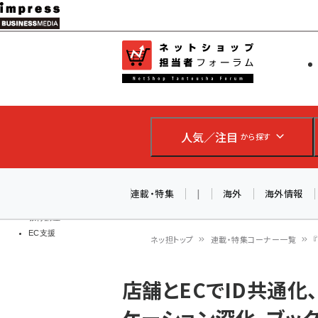
メ
イ
EC担当者
ネットショッ
ン
Web担当者
コ
製品導入
ン
企業IT
ソフト開発
テ
IoT・AI
人気／注目
から探す
ン
DCクラウド
研究・調査
ツ
エネルギー
に
連載・特集
|
海外
海外情報
ドローン
移
教育講座
EC支援
動
ネッ担トップ
連載・特集コーナー一覧
パ
店舗とECでID共通化
ン