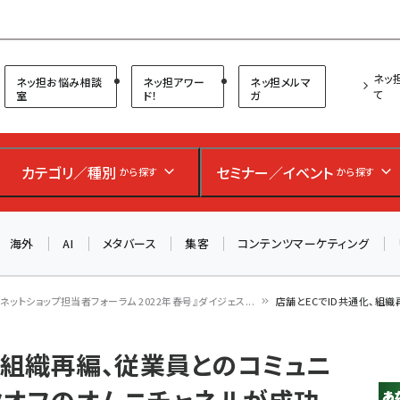
プ担当者フォーラム
ネッ
ネッ担お悩み相談
ネッ担アワー
ネッ担メルマ
て
室
ド！
ガ
カテゴリ／種別
セミナー／イベント
から探す
から探す
海外
AI
メタバース
集客
コンテンツマーケティング
『ネットショップ担当者フォーラム 2022年春号』ダイジェス...
店舗とECでID共通化、組
、組織再編、従業員とのコミュニ