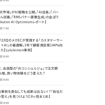
日 8:00
天市場」がAI戦略を公開。「AI店長」「バー
ャル試着」「RMSバナー画像生成」の全ぼう
akuten AI Optimismレポート】
日 7:00
界23位のメガECが実践する「カスタマーサー
ス×AI」の最適解。3年で顧客満足度144%向
た【Lululemon事例】
日 8:00
天、会話型の「AIコンシェルジュ」で注文額
7％増。買い物体験をどう変えた？
日 8:00
功事例を真似しても成果は出ない！？「自社だ
の答え」を見つけよう【ネッ担まとめ】
日 8:00