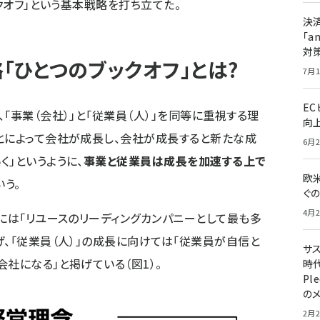
ックオフ」という基本戦略を打ち立てた。
決
「a
対
「ひとつのブックオフ」とは?
7月1
E
「事業（会社）」と「従業員（人）」を同等に重視する理
向
とによって会社が成長し、会社が成長すると新たな成
6月2
く」というように、
事業と従業員は成長を加速する上で
欧
いう。
ぐ
4月2
ンには「リユースのリーディングカンパニーとして最も多
げ、「従業員（人）」の成長に向けては「従業員が自信と
サ
社になる」と掲げている（図1）。
時代
Pl
の
2月2