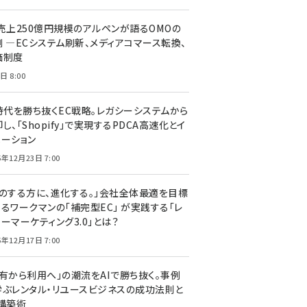
C売上250億円規模のアルペンが語るOMOの
側 ―ECシステム刷新、メディアコマース転換、
価制度
日 8:00
I時代を勝ち抜くEC戦略。レガシーシステムから
し、「Shopify」で実現するPDCA高速化とイ
ベーション
5年12月23日 7:00
声のする方に、進化する。」会社全体最適を目標
するワークマンの「補完型EC」 が実践する「レ
ーマーケティング3.0」とは？
5年12月17日 7:00
所有から利用へ」の潮流をAIで勝ち抜く。事例
学ぶレンタル・リユースビジネスの成功法則と
C構築術