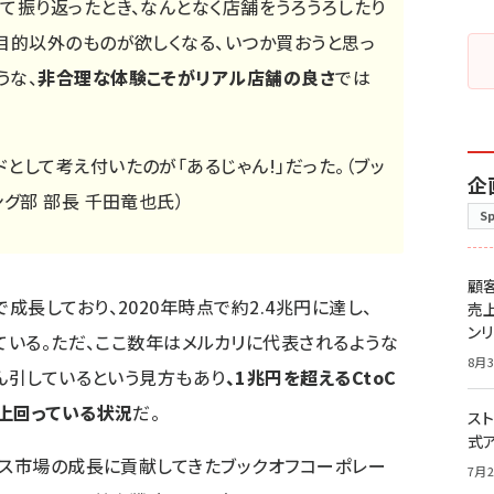
て振り返ったとき、なんとなく店舗をうろうろしたり
目的以外のものが欲しくなる、いつか買おうと思っ
うな、
非合理な体験こそがリアル店舗の良さ
では
として考え付いたのが「あるじゃん!」だった。（ブッ
企
グ部 部長 千田竜也氏）
S
顧
長しており、2020年時点で約2.4兆円に達し、
売
ン
ている。ただ、ここ数年はメルカリに代表されるような
8月3
けん引しているという見方もあり
、1兆円を超えるCtoC
上回っている状況
だ。
スト
式
ース市場の成長に貢献してきたブックオフコーポレー
7月2