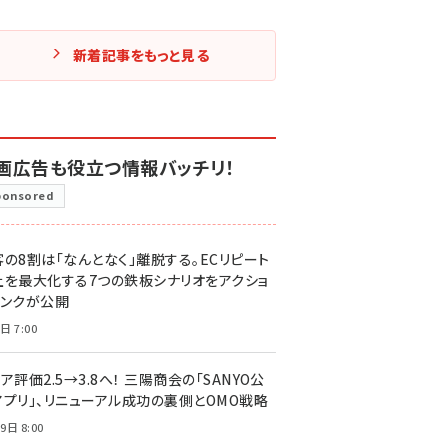
新着記事をもっと見る
画広告も役立つ情報バッチリ！
ponsored
客の8割は「なんとなく」離脱する。ECリピート
上を最大化する7つの鉄板シナリオをアクショ
リンクが公開
日 7:00
ア評価2.5→3.8へ！ 三陽商会の「SANYO公
アプリ」、リニューアル成功の裏側とOMO戦略
9日 8:00