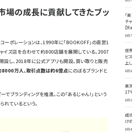
8月7
ス市場の成長に貢献してきたブッ
「楽
チ
【R
8月7
ポレーションは、1990年に「BOOKOFF」の直営1
世
イズ店を合わせて約800店舗を展開している。2007
ビ
を開設し、2018年に公式アプリも開設。買い取りと販売
上し
8000万人、取引点数は約6億点
にのぼるブランドと
8月6
楽
1
ピーでブランディングを推進。この「あるじゃん!」という
8月5
られているという。
成
け
8月4