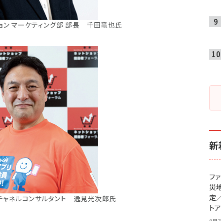
ョン マーケティング部 部長 千田竜也氏
新
フ
災
定
ニチャネルコンサルタント 逸見光次郎氏
ト