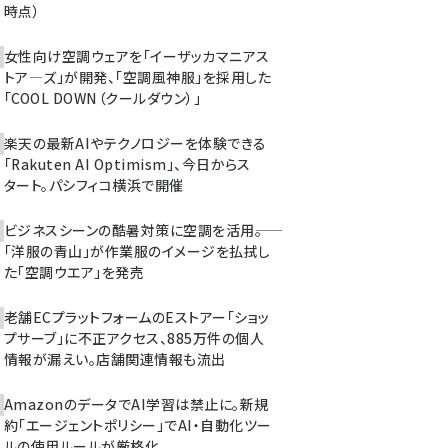
時点）
女性向け空調ウェアを「イーザッカマニアス
トア―ズ」が開発、「空調風神服」を採用した
「COOL DOWN（クールダウン）」
楽天の最新AIやテクノロジーを体験できる
「Rakuten AI Optimism」、今日からス
タート。パシフィコ横浜で開催
ビジネスシーンの酷暑対策に空調を活用――。
「洋服の青山」が作業服のイメージを払拭し
た「空調ウエア」を発売
老舗ECプラットフォームのEストアー「ショッ
プサーブ」に不正アクセス、885万件の個人
情報が漏えい。店舗関連情報も流出
AmazonのデータでAI学習は禁止に。新規
約「エージェントポリシー」でAI・自動化ツー
ルの使用ルールが厳格化