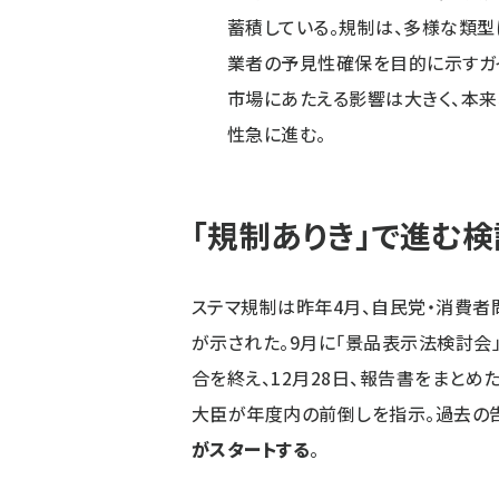
蓄積している。規制は、多様な類型
業者の予見性確保を目的に示すガイ
市場にあたえる影響は大きく、本
性急に進む。
「規制ありき」で進む検
ステマ規制は昨年4月、自民党・消費
が示された。9月に「景品表示法検討会
合を終え、12月28日、報告書をまと
大臣が年度内の前倒しを指示。過去の告
がスタートする
。