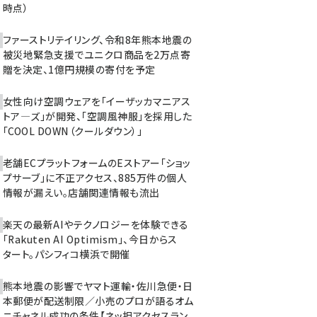
時点）
ファーストリテイリング、令和8年熊本地震の
被災地緊急支援でユニクロ商品を2万点寄
贈を決定、1億円規模の寄付を予定
女性向け空調ウェアを「イーザッカマニアス
トア―ズ」が開発、「空調風神服」を採用した
「COOL DOWN（クールダウン）」
老舗ECプラットフォームのEストアー「ショッ
プサーブ」に不正アクセス、885万件の個人
情報が漏えい。店舗関連情報も流出
楽天の最新AIやテクノロジーを体験できる
「Rakuten AI Optimism」、今日からス
タート。パシフィコ横浜で開催
熊本地震の影響でヤマト運輸・佐川急便・日
本郵便が配送制限／小売のプロが語るオム
ニチャネル成功の条件【ネッ担アクセスラン