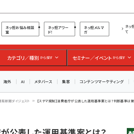
プ担当者フォーラム
ネッ
ネッ担お悩み相談
ネッ担アワー
ネッ担メルマ
て
室
ド！
ガ
お知らせ
AIが買い物を代行する時代に打つべき「次の一手」とは？
カテゴリ／種別
セミナー／イベント
から探す
から探す
アルペン、オイシックス、元UA責任者が登壇のリアルECセ
ミナー（8/26＠東京）【交流会も実施】
海外
AI
メタバース
集客
コンテンツマーケティング
8/26（水）、東京・四谷で開催。登壇者・聴講者と交流できる
交流会も実施します。すべての講演を無料で聴講できます！
通販新聞ダイジェスト
【ステマ規制】消費者庁が公表した運用基準案とは？判断基準は第
庁が公表した運用基準案とは？