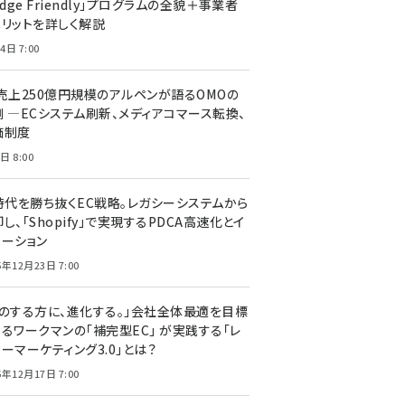
edge Friendly」プログラムの全貌＋事業者
メリットを詳しく解説
4日 7:00
C売上250億円規模のアルペンが語るOMOの
側 ―ECシステム刷新、メディアコマース転換、
価制度
日 8:00
I時代を勝ち抜くEC戦略。レガシーシステムから
し、「Shopify」で実現するPDCA高速化とイ
ベーション
5年12月23日 7:00
声のする方に、進化する。」会社全体最適を目標
するワークマンの「補完型EC」 が実践する「レ
ーマーケティング3.0」とは？
5年12月17日 7:00