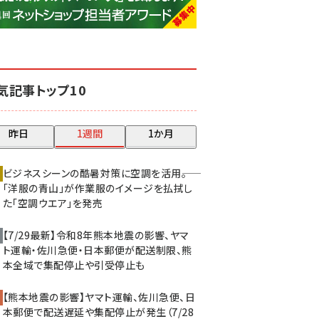
base (1071)
ビィ・フォアード (773)
revico (739)
気記事トップ10
昨日
1週間
1か月
ビジネスシーンの酷暑対策に空調を活用――。
「洋服の青山」が作業服のイメージを払拭し
た「空調ウエア」を発売
【7/29最新】令和8年熊本地震の影響、ヤマ
ト運輸・佐川急便・日本郵便が配送制限、熊
本全域で集配停止や引受停止も
【熊本地震の影響】ヤマト運輸、佐川急便、日
本郵便で配送遅延や集配停止が発生（7/28