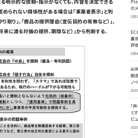
る明示的な依頼・指示がなくても、内容を決定できる
Pl
の
認められない関係性がある場合は「事業者表示」と判
2月2
り取り」、「商品の提供理由（宣伝目的の有無など）」、
ら将来に渡る対価の提供、期間など）」から判断する
。
E
裏
評
2月4
A
脱却
ノ
202
「
と
ビュ
202