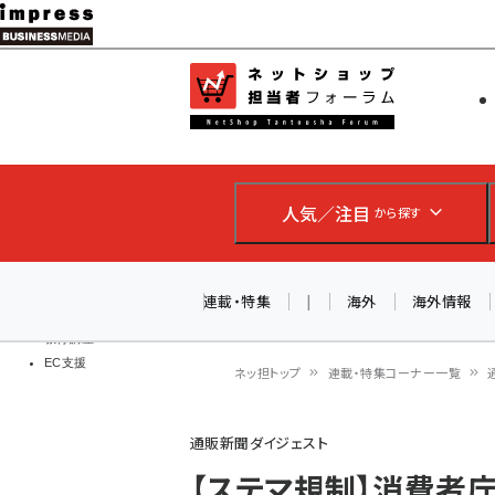
メ
イ
EC担当者
ネットショッ
ン
Web担当者
コ
製品導入
ン
企業IT
ソフト開発
テ
IoT・AI
人気／注目
から探す
ン
DCクラウド
研究・調査
ツ
エネルギー
に
連載・特集
|
海外
海外情報
ドローン
移
教育講座
EC支援
動
ネッ担トップ
連載・特集コーナー一覧
パ
通販新聞ダイジェスト
ン
【ステマ規制】消費者