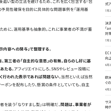
後追い型の立法を避けるため、これを広く包含する「包
式
者の予見性確保を目的に具体的な問題事例を「運用基
7月2
決
「a
るために、運用基準も抽象的。これに事業者の不満が蓄
対
7月1
示内容への関与」で整理する
。
E
向
は、第三者の「自主的な意思」の有無。自らのし好に基
6月2
にあたる
。アフィリエイトにしろ、SNSやレビュー投稿に
く行われた表示であれば問題ない
。当然といえば当然
欧
ぐ
ーポンを配布したり、懸賞の条件としていても、自主
4月2
サ
者を装う「なりすまし型」は明確だ。
問題は、事業者が
時代