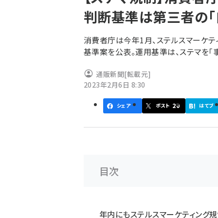
く
判断基準は第三者の「
ず
消費者庁は今年1月、ステルスマーケテ
基準案を公表。運用基準は、ステマを「
通販新聞
[転載元]
2023年2月6日 8:30
20
シェア
ポスト
はてブ
目次
年内にもステルスマーケティング規