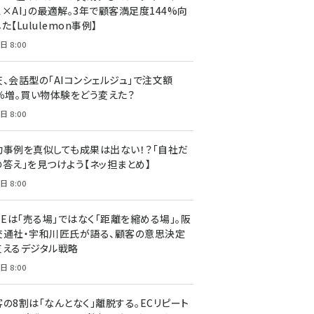
ス×AI」の最適解。3年で顧客満足度144%向
た【Lululemon事例】
日 8:00
天、会話型の「AIコンシェルジュ」で注文額
7％増。買い物体験をどう変えた？
日 8:00
功事例を真似しても成果は出ない！？「自社だ
の答え」を見つけよう【ネッ担まとめ】
日 8:00
NEは「売る場」ではなく「距離を縮める場」。阪
交通社・宇和川匠氏が語る、顧客の意思決定
支えるデジタル戦略
日 8:00
客の8割は「なんとなく」離脱する。ECリピート