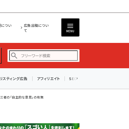
担につい
広告出稿につい
て
MENU
リスティング広告
アフィリエイト
SEO
メール
ソーシャル
amazon (2245)
yahoo (1900)
三者の「自主的な意思」の有無
楽天 (1871)
ecbeing (1207)
アスクル (1118)