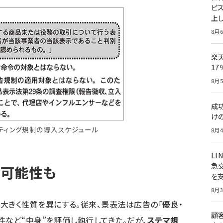
ビ
上し
8月6
楽
1
8月5
成
け
ティング規制の導入スケジュール
8月4
LI
急
る可能性も
を
8月3
大きく性質を異にする。従来、景表法は広告の「優良・
顧
件など“中身”を評価し執行してきた。だが、
ステマ規