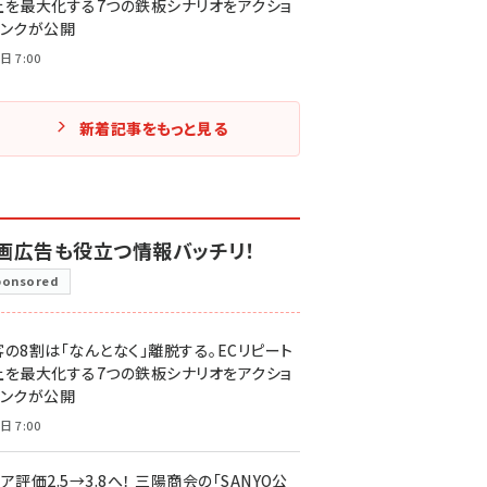
上を最大化する7つの鉄板シナリオをアクショ
リンクが公開
日 7:00
新着記事をもっと見る
画広告も役立つ情報バッチリ！
ponsored
客の8割は「なんとなく」離脱する。ECリピート
上を最大化する7つの鉄板シナリオをアクショ
リンクが公開
日 7:00
ア評価2.5→3.8へ！ 三陽商会の「SANYO公