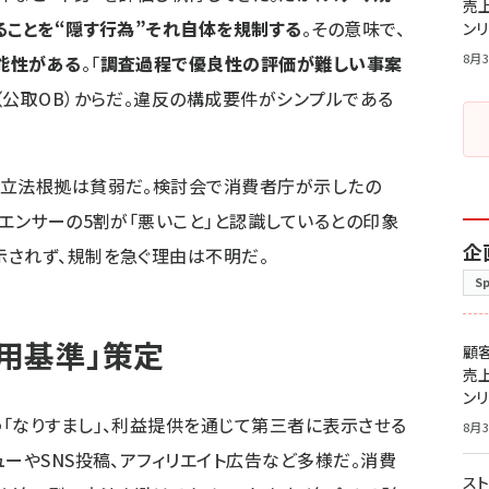
売
ることを“隠す行為”それ自体を規制する
。その意味で、
ン
8月3
能性がある
。「
調査過程で優良性の評価が難しい事案
（公取OB）からだ。違反の構成要件がシンプルである
、立法根拠は貧弱だ。検討会で消費者庁が示したの
ルエンサーの5割が「悪いこと」と認識しているとの印象
企
示されず、規制を急ぐ理由は不明だ。
S
用基準」策定
顧
売
ン
「なりすまし」、利益提供を通じて第三者に表示させる
8月3
ーやSNS投稿、アフィリエイト広告など多様だ。消費
スト