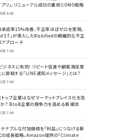
アプリ」、リニューアル成功の裏側とOMO戦略
9日 8:00
済承認率15%改善、不正率ほぼゼロを実現。
nd ST」が導入したRiskifiedの網羅的な不正
策アプローチ
4日 7:00
Cビジネスに有効！ リピート促進や顧客満足度
上に直結する「LINE通知メッセージ」とは？
2日 7:00
米トップ企業はなぜマーケットプレイス化を急
のか？ BtoB企業の競争力を高める新潮流
1日 7:00
ステナブルな付加価値を「利益」につなげる新
の成長戦略。Amazon提供の「Climate