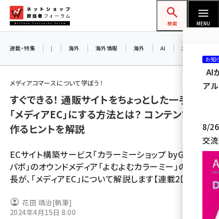
メ
ネットショップ担当者フォーラム
イ
検索
MENU
ン
コ
連載・特集
|
海外
海外情報
海外
AI
メタバース
お知
ン
A
テ
メディアコマースについて学ぼう！
アル
ン
すぐできる！ 通販サイトをちょっとした一手間で
ツ
amazon (2259)
「メディアEC」にする方法とは？ コンテンツを
に
8/
作るヒントを解説
yahoo (1908)
移
交流
動
楽天 (1874)
ECサイト構築サービス「カラーミーショップ byGMOペ
ecbeing (1211)
パボ」のオウンドメディア「よむよむカラーミー」の編集
長が、「メディアEC」について解説します【連載2回目】
アスクル (1122)
base (1083)
花田 靖治
[執筆]
2024年4月15日 8:00
ビィ・フォアード (778)