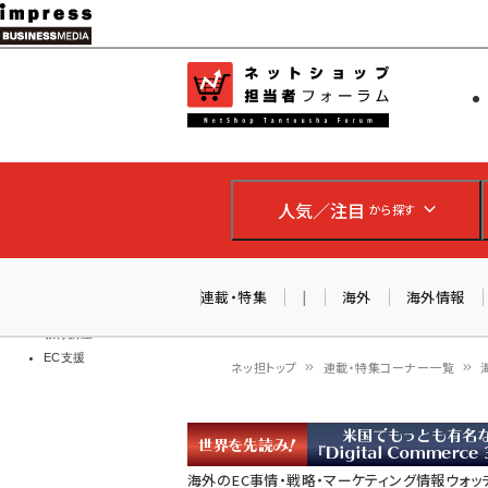
メ
イ
EC担当者
ネットショッ
ン
Web担当者
コ
製品導入
ン
企業IT
ソフト開発
テ
IoT・AI
人気／注目
から探す
ン
DCクラウド
研究・調査
ツ
エネルギー
に
連載・特集
|
海外
海外情報
ドローン
移
教育講座
EC支援
動
ネッ担トップ
連載・特集コーナー一覧
パ
ン
海外のEC事情・戦略・マーケティング情報ウォッ