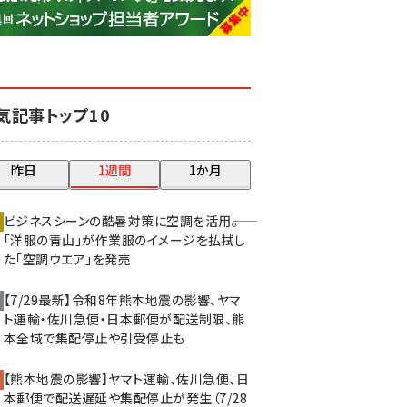
base (1068)
ビィ・フォアード (769)
revico (737)
気記事トップ10
昨日
1週間
1か月
ビジネスシーンの酷暑対策に空調を活用――。
「洋服の青山」が作業服のイメージを払拭し
た「空調ウエア」を発売
【7/29最新】令和8年熊本地震の影響、ヤマ
ト運輸・佐川急便・日本郵便が配送制限、熊
本全域で集配停止や引受停止も
【熊本地震の影響】ヤマト運輸、佐川急便、日
本郵便で配送遅延や集配停止が発生（7/28