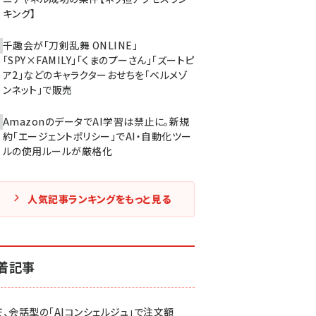
キング】
千趣会が「刀剣乱舞 ONLINE」
「SPY×FAMILY」「くまのプーさん」「ズートピ
ア2」などのキャラクターおせちを「ベルメゾ
ンネット」で販売
AmazonのデータでAI学習は禁止に。新規
約「エージェントポリシー」でAI・自動化ツー
ルの使用ルールが厳格化
人気記事ランキングをもっと見る
着記事
天、会話型の「AIコンシェルジュ」で注文額