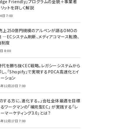
edge Friendly」プログラムの全貌＋事業者
メリットを詳しく解説
4日 7:00
C売上250億円規模のアルペンが語るOMOの
側 ―ECシステム刷新、メディアコマース転換、
価制度
日 8:00
I時代を勝ち抜くEC戦略。レガシーシステムから
し、「Shopify」で実現するPDCA高速化とイ
ベーション
5年12月23日 7:00
声のする方に、進化する。」会社全体最適を目標
するワークマンの「補完型EC」 が実践する「レ
ーマーケティング3.0」とは？
5年12月17日 7:00