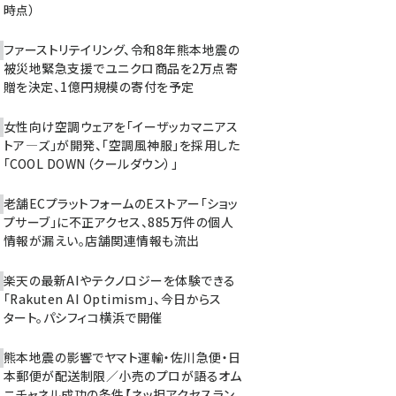
時点）
ファーストリテイリング、令和8年熊本地震の
被災地緊急支援でユニクロ商品を2万点寄
贈を決定、1億円規模の寄付を予定
女性向け空調ウェアを「イーザッカマニアス
トア―ズ」が開発、「空調風神服」を採用した
「COOL DOWN（クールダウン）」
老舗ECプラットフォームのEストアー「ショッ
プサーブ」に不正アクセス、885万件の個人
情報が漏えい。店舗関連情報も流出
楽天の最新AIやテクノロジーを体験できる
「Rakuten AI Optimism」、今日からス
タート。パシフィコ横浜で開催
熊本地震の影響でヤマト運輸・佐川急便・日
本郵便が配送制限／小売のプロが語るオム
ニチャネル成功の条件【ネッ担アクセスラン