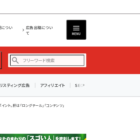
担につい
広告出稿につい
て
MENU
リスティング広告
アフィリエイト
SEO
メール
ソーシャル
amazon (2236)
yahoo (1896)
イント。肝は「ロングテール」「コンテンツ」
楽天 (1865)
ecbeing (1204)
アスクル (1112)