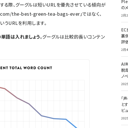
Pl
する際、グーグルは短いURLを優先させている傾向が
の
om/the-best-green-tea-bags-ever」ではなく、
2月2
ea」というURLを利用します。
E
裏
0単語は入れましょう
。グーグルは比較的長いコンテン
評
2月4
A
脱却
ノ
202
「
と
ビュ
202