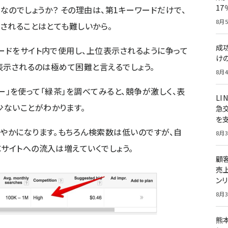
1
なのでしょうか？ その理由は、第1キーワードだけで、
8月5
示されることはとても難しいから。
成
ワードをサイト内で使用し、上位表示されるように争って
け
に表示されるのは極めて困難と言えるでしょう。
8月4
ンナー」を使って「緑茶」を調べてみると、競争が激しく、表
LI
ないことがわかります。
急
を
緩やかになります。もちろん検索数は低いのですが、自
8月3
Cサイトへの流入は増えていくでしょう。
顧
売
ン
8月3
熊