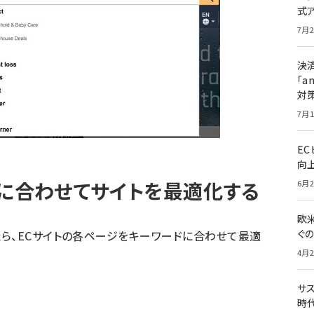
式
7月2
決
「a
対
7月1
E
向
ドに合わせてサイトを最適化する
6月2
欧
ぐ
ら、ECサイトの各ページをキーワードに合わせて最適
4月2
サ
時代