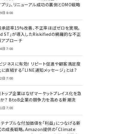
アプリ」、リニューアル成功の裏側とOMO戦略
9日 8:00
済承認率15%改善、不正率ほぼゼロを実現。
nd ST」が導入したRiskifiedの網羅的な不正
策アプローチ
4日 7:00
Cビジネスに有効！ リピート促進や顧客満足度
上に直結する「LINE通知メッセージ」とは？
2日 7:00
米トップ企業はなぜマーケットプレイス化を急
のか？ BtoB企業の競争力を高める新潮流
1日 7:00
ステナブルな付加価値を「利益」につなげる新
の成長戦略。Amazon提供の「Climate