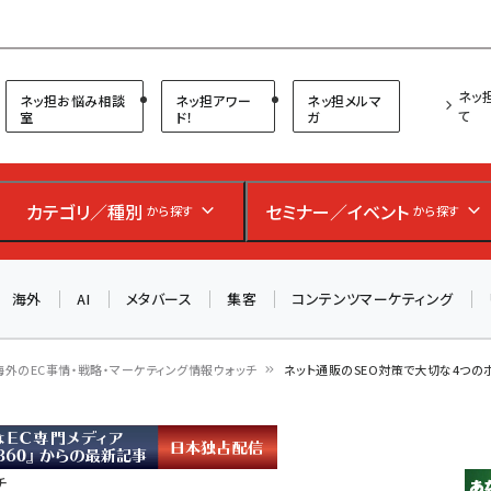
プ担当者フォーラム
ネッ
ネッ担お悩み相談
ネッ担アワー
ネッ担メルマ
て
室
ド！
ガ
お知らせ
AIが買い物を代行する時代に打つべき「次の一手」とは？
カテゴリ／種別
セミナー／イベント
アルペン、オイシックス、元UA責任者が登壇のリアルECセ
から探す
から探す
ミナー（8/26＠東京）【交流会も実施】
海外
AI
メタバース
集客
コンテンツマーケティング
8/26（水）、東京・四谷で開催。登壇者・聴講者と交流できる
交流会も実施します。すべての講演を無料で聴講できます！
海外のEC事情・戦略・マーケティング情報ウォッチ
ネット通販のSEO対策で大切な4つのポ
チ