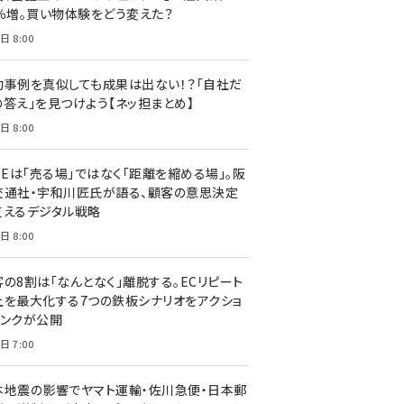
7％増。買い物体験をどう変えた？
日 8:00
功事例を真似しても成果は出ない！？「自社だ
の答え」を見つけよう【ネッ担まとめ】
日 8:00
NEは「売る場」ではなく「距離を縮める場」。阪
交通社・宇和川匠氏が語る、顧客の意思決定
支えるデジタル戦略
日 8:00
客の8割は「なんとなく」離脱する。ECリピート
上を最大化する7つの鉄板シナリオをアクショ
リンクが公開
日 7:00
本地震の影響でヤマト運輸・佐川急便・日本郵