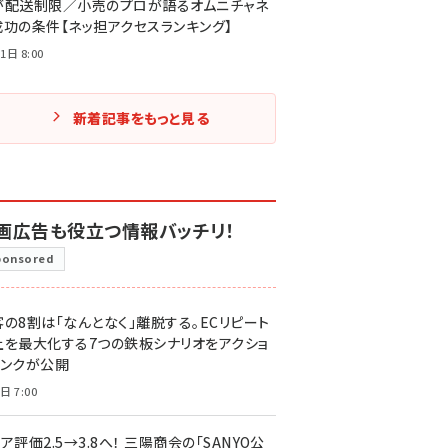
が配送制限／小売のプロが語るオムニチャネ
成功の条件【ネッ担アクセスランキング】
1日 8:00
新着記事をもっと見る
画広告も役立つ情報バッチリ！
ponsored
客の8割は「なんとなく」離脱する。ECリピート
上を最大化する7つの鉄板シナリオをアクショ
リンクが公開
日 7:00
ア評価2.5→3.8へ！ 三陽商会の「SANYO公